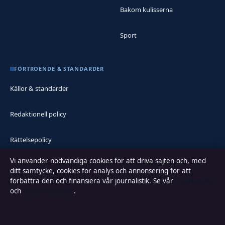
Bakom kulisserna
Sport
FÖRTROENDE & STANDARDER
Källor & standarder
Redaktionell policy
Rättelsepolicy
Vi använder nödvändiga cookies för att driva sajten och, med
Faktagranskningspolicy
ditt samtycke, cookies för analys och annonsering för att
förbättra den och finansiera vår journalistik. Se vår
Cookiepolicy
Ägande & finansiering
och
Integritetspolicy
.
Integritetspolicy