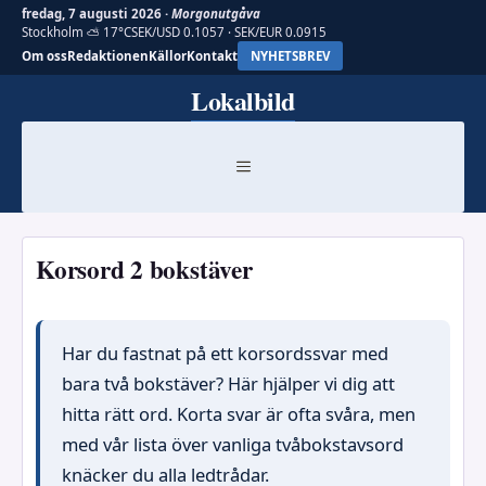
fredag, 7 augusti 2026 ·
Morgonutgåva
Stockholm ⛅ 17°C
SEK/USD 0.1057 · SEK/EUR 0.0915
Om oss
Redaktionen
Källor
Kontakt
NYHETSBREV
Hoppa
Lokalbild
till
innehåll
MENY
Korsord 2 bokstäver
Har du fastnat på ett korsordssvar med
bara två bokstäver? Här hjälper vi dig att
hitta rätt ord. Korta svar är ofta svåra, men
med vår lista över vanliga tvåbokstavsord
knäcker du alla ledtrådar.