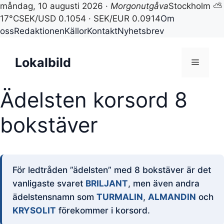
måndag, 10 augusti 2026 ·
Morgonutgåva
Stockholm ⛅
17°C
SEK/USD 0.1054 · SEK/EUR 0.0914
Om
oss
Redaktionen
Källor
Kontakt
Nyhetsbrev
Hoppa
till
Lokalbild
Meny
innehåll
Ädelsten korsord 8
bokstäver
För ledtråden ”ädelsten” med 8 bokstäver är det
vanligaste svaret
BRILJANT
, men även andra
ädelstensnamn som
TURMALIN
,
ALMANDIN
och
KRYSOLIT
förekommer i korsord.