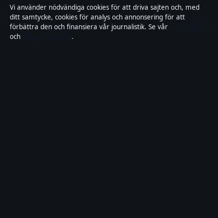
Integritetspolicy
Vi använder nödvändiga cookies för att driva sajten och, med
ditt samtycke, cookies för analys och annonsering för att
Cookiepolicy
förbättra den och finansiera vår journalistik. Se vår
Cookiepolicy
och
Integritetspolicy
.
Kändisar & integritet
Innehållet är endast avsett för allmän information och
ska inte betraktas som medicinsk, finansiell eller
juridisk rådgivning. Sponsrat material är tydligt märkt.
Allmänna förfrågningar:
info@lokalbild.se
.
Utgivare:
Hammarö Publishing Limited, Birkirkara ·
Ansvarig utgivare:
Andreas Wallin, Chefredaktör ·
Malta Business Registry C 92744
© 2026 Lokalbild.se · Hammarö Publishing Limited ·
WorldRSS
·
Så verifierar vi vår rapportering