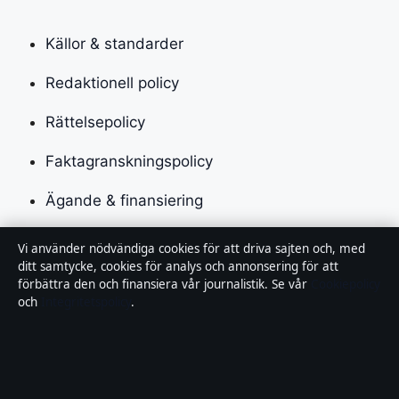
Källor & standarder
Redaktionell policy
Rättelsepolicy
Faktagranskningspolicy
Ägande & finansiering
Integritetspolicy
Vi använder nödvändiga cookies för att driva sajten och, med
ditt samtycke, cookies för analys och annonsering för att
Cookiepolicy
förbättra den och finansiera vår journalistik. Se vår
Cookiepolicy
och
Integritetspolicy
.
Kändisar & integritet
Innehållet är endast avsett för allmän information och
ska inte betraktas som medicinsk, finansiell eller