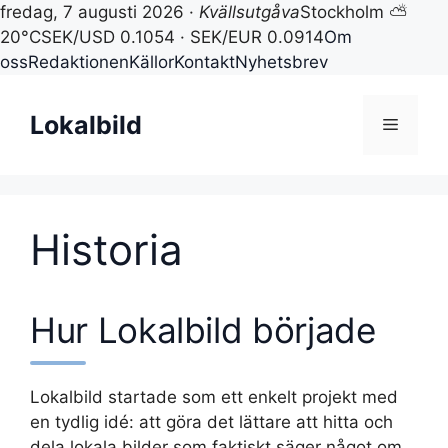
fredag, 7 augusti 2026 ·
Kvällsutgåva
Stockholm ⛅
20°C
SEK/USD 0.1054 · SEK/EUR 0.0914
Om
oss
Redaktionen
Källor
Kontakt
Nyhetsbrev
Hoppa
till
Lokalbild
Meny
innehåll
Historia
Hur Lokalbild började
Lokalbild startade som ett enkelt projekt med
en tydlig idé: att göra det lättare att hitta och
dela lokala bilder som faktiskt säger något om