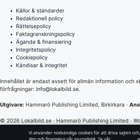
Källor & standarder
Redaktionell policy
Rättelsepolicy
Faktagranskningspolicy
Ägande & finansiering
Integritetspolicy
Cookiepolicy
Kändisar & integritet
Innehållet är endast avsett för allmän information och sk
förfrågningar:
info@lokalbild.se
.
Utgivare:
Hammarö Publishing Limited, Birkirkara ·
Ans
© 2026 Lokalbild.se · Hammarö Publishing Limited ·
Wo
Vi använder nödvändiga cookies för att driva sajten och
den och finansiera vår journalistik. Se vår
Cookiepolicy
o
↑