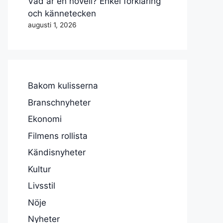
Vad är en novell? Enkel förklaring
och kännetecken
augusti 1, 2026
Bakom kulisserna
Branschnyheter
Ekonomi
Filmens rollista
Kändisnyheter
Kultur
Livsstil
Nöje
Nyheter