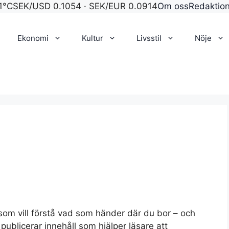
1°C
SEK/USD 0.1054 · SEK/EUR 0.0914
Om oss
Redaktio
Ekonomi
Kultur
Livsstil
Nöje
som vill förstå vad som händer där du bor – och
ublicerar innehåll som hjälper läsare att