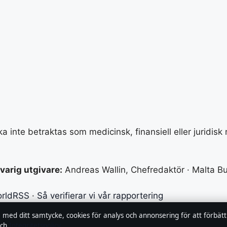
a inte betraktas som medicinsk, finansiell eller juridisk
varig utgivare:
Andreas Wallin, Chefredaktör · Malta B
rldRSS
·
Så verifierar vi vår rapportering
, med ditt samtycke, cookies för analys och annonsering för att förbät
ch
Integritetspolicy
.