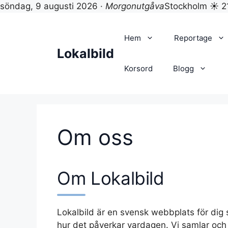
söndag, 9 augusti 2026 ·
Morgonutgåva
Stockholm ☀ 2
Hoppa
till
Hem
Reportage
innehåll
Lokalbild
Korsord
Blogg
Om oss
Om Lokalbild
Lokalbild är en svensk webbplats för dig 
hur det påverkar vardagen. Vi samlar och p