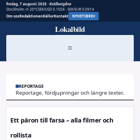
fredag, 7 augusti 2026 ·
Kvällsutgåva
Stockholm ⛅ 20°C
SEK/USD 0.1054 · SEK/EUR 0.0914
Om oss
Redaktionen
Källor
Kontakt
NYHETSBREV
Hoppa
Lokalbild
till
innehåll
MENY
REPORTAGE
Reportage, fördjupningar och längre texter.
Ett päron till farsa – alla filmer och
rollista