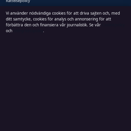
Rättelsepolicy
Vi använder nödvändiga cookies för att driva sajten och, med
Faktagranskningspolicy
ditt samtycke, cookies för analys och annonsering för att
förbättra den och finansiera vår journalistik. Se vår
Cookiepolicy
Ägande & finansiering
och
Integritetspolicy
.
Integritetspolicy
Cookiepolicy
Kändisar & integritet
Innehållet är endast avsett för allmän information och ska inte betraktas
som medicinsk, finansiell eller juridisk rådgivning. Sponsrat material är
tydligt märkt. Allmänna förfrågningar:
info@lokalbild.se
.
Utgivare:
Hammarö Publishing Limited, Birkirkara ·
Ansvarig utgivare: