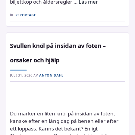
biljettköp och åldersregler …
Läs mer
KATEGORIER
REPORTAGE
Svullen knöl på insidan av foten –
orsaker och hjälp
JULI 31, 2026
AV
ANTON DAHL
Du märker en liten knöl på insidan av foten,
kanske efter en lång dag på benen eller efter
ett löppass. Känns det bekant? Enligt