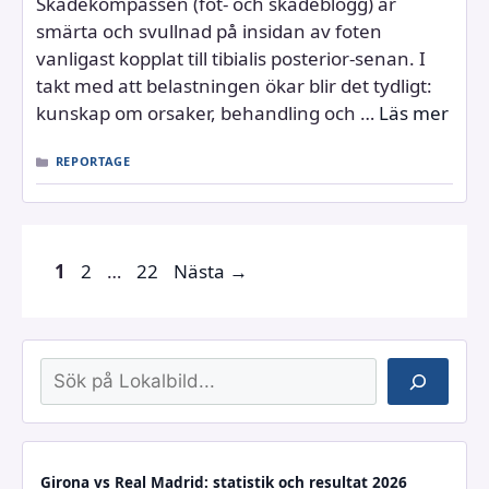
Skadekompassen (fot‑ och skadeblogg) är
smärta och svullnad på insidan av foten
vanligast kopplat till tibialis posterior‑senan. I
takt med att belastningen ökar blir det tydligt:
kunskap om orsaker, behandling och …
Läs mer
KATEGORIER
REPORTAGE
Sida
Sida
Sida
1
2
…
22
Nästa
→
Sök
Girona vs Real Madrid: statistik och resultat 2026