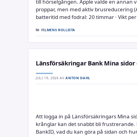
till hörselgången. Apple valde en annan 
proppar, men med aktiv brusreducering (A
batteritid med fodral: 20 timmar · Vikt per
KATEGORIER
FILMENS ROLLISTA
Länsförsäkringar Bank Mina sidor 
JULI 19, 2026
AV
ANTON DAHL
Att logga in på Länsförsäkringars Mina s
krånglar kan det snabbt bli frustrerande. 
BankID, vad du kan göra på sidan och hu