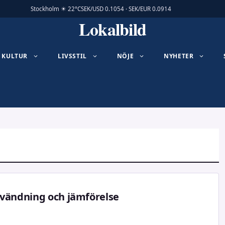
Stockholm ☀ 22°C
SEK/USD 0.1054 · SEK/EUR 0.0914
Lokalbild
KULTUR
LIVSSTIL
NÖJE
NYHETER
nvändning och jämförelse