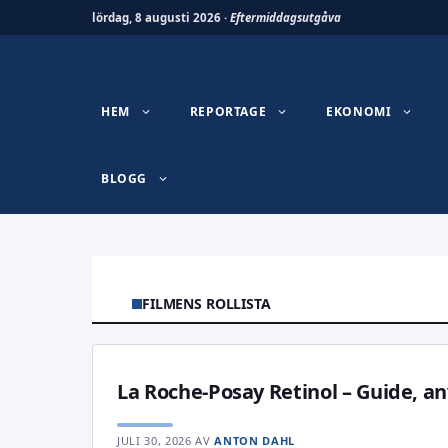
lördag, 8 augusti 2026 ·
Eftermiddagsutgåva
Hoppa
till
innehåll
HEM
REPORTAGE
EKONOMI
BLOGG
FILMENS ROLLISTA
La Roche-Posay Retinol – Guide, a
JULI 30, 2026
AV
ANTON DAHL