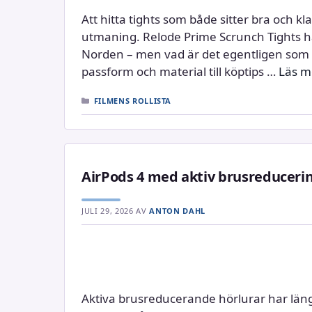
Att hitta tights som både sitter bra och kla
utmaning. Relode Prime Scrunch Tights har
Norden – men vad är det egentligen som g
passform och material till köptips …
Läs m
KATEGORIER
FILMENS ROLLISTA
AirPods 4 med aktiv brusreducerin
JULI 29, 2026
AV
ANTON DAHL
Aktiva brusreducerande hörlurar har läng