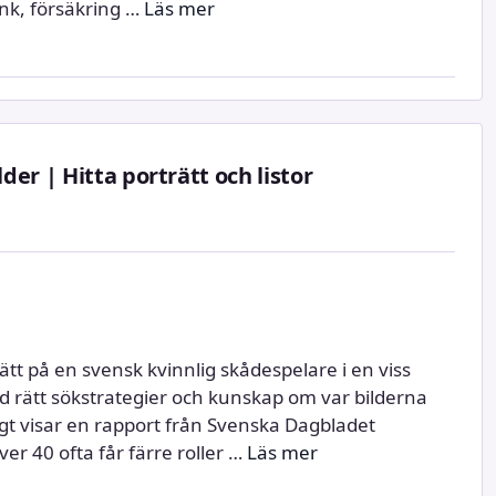
nk, försäkring …
Läs mer
er | Hitta porträtt och listor
ätt på en svensk kvinnlig skådespelare i en viss
 med rätt sökstrategier och kunskap om var bilderna
digt visar en rapport från Svenska Dagbladet
er 40 ofta får färre roller …
Läs mer