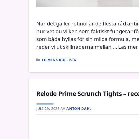
När det gäller retinol är de flesta råd anti
hur vet du vilken som faktiskt fungerar f
som båda hyllas för sin milda formula, men 
reder vi ut skillnaderna mellan …
Läs mer
KATEGORIER
FILMENS ROLLISTA
Relode Prime Scrunch Tights – rec
JULI 29, 2026
AV
ANTON DAHL