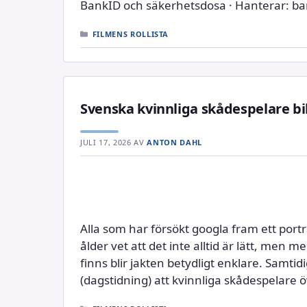
BankID och säkerhetsdosa · Hanterar: ba
KATEGORIER
FILMENS ROLLISTA
Svenska kvinnliga skådespelare bild
JULI 17, 2026
AV
ANTON DAHL
Alla som har försökt googla fram ett portr
ålder vet att det inte alltid är lätt, men
finns blir jakten betydligt enklare. Samti
(dagstidning) att kvinnliga skådespelare öv