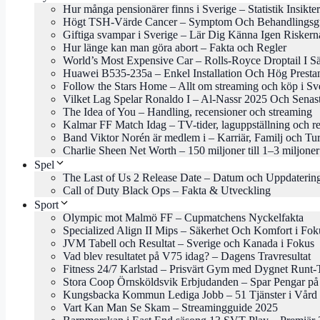
Hur många pensionärer finns i Sverige – Statistik Insikter
Högt TSH-Värde Cancer – Symptom Och Behandlingsg
Giftiga svampar i Sverige – Lär Dig Känna Igen Riskern
Hur länge kan man göra abort – Fakta och Regler
World’s Most Expensive Car – Rolls-Royce Droptail I Sä
Huawei B535-235a – Enkel Installation Och Hög Presta
Follow the Stars Home – Allt om streaming och köp i Sv
Vilket Lag Spelar Ronaldo I – Al-Nassr 2025 Och Senas
The Idea of You – Handling, recensioner och streaming
Kalmar FF Match Idag – TV-tider, laguppställning och re
Band Viktor Norén är medlem i – Karriär, Familj och Tu
Charlie Sheen Net Worth – 150 miljoner till 1–3 miljoner
Spel
The Last of Us 2 Release Date – Datum och Uppdaterin
Call of Duty Black Ops – Fakta & Utveckling
Sport
Olympic mot Malmö FF – Cupmatchens Nyckelfakta
Specialized Align II Mips – Säkerhet Och Komfort i Fok
JVM Tabell och Resultat – Sverige och Kanada i Fokus
Vad blev resultatet på V75 idag? – Dagens Travresultat
Fitness 24/7 Karlstad – Prisvärt Gym med Dygnet Runt-
Stora Coop Örnsköldsvik Erbjudanden – Spar Pengar på
Kungsbacka Kommun Lediga Jobb – 51 Tjänster i Vård 
Vart Kan Man Se Skam – Streamingguide 2025