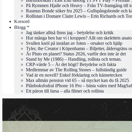
Barnmorskan i East End säsong 13 SVT Play – Premiär 
På Rymmen Hjalle och Heavy – Från TV-framgång till i
Rasmus Bonde söker fru 2025 – Gullspångsbonde och kä
Rollistan i Domare Claire Lewis – Erin Richards och To
Korsord
Blogg
Jag tänker alltså finns jag – betydelse och kritik
Hur många ben har vi i kroppen? Allt om skelettets anat
Svullen knöl på insidan av foten – orsaker och hjälp
Tyler, the Creator i Köpenhamn – Biljetter, åldersgräns o
Är Pluto en planet? Status 2026, varför den inte är det
Stand by Me (1986) – Handling, rollista och teman.
CRP-värde 5 – Är det högt? Betydelse och fakta
Medlemmar av The Rolling Stones – fullständig guide
Vad är en novell? Enkel förklaring och kännetecken
Max allmän pension vid 65 – så mycket kan du få 2025
Plånboksfodral iPhone 16 Pro – bästa valen med MagSa
Ett päron till farsa – alla filmer och rollista