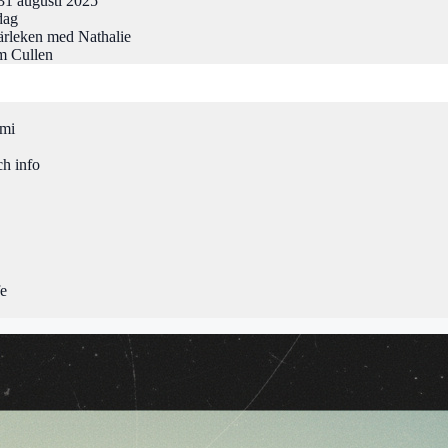
31 augusti 2025
dag
rleken med Nathalie
m Cullen
omi
ch info
fe