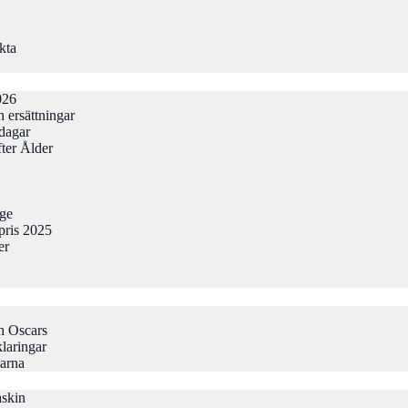
kta
026
 ersättningar
odagar
ter Ålder
gge
pris 2025
er
h Oscars
laringar
larna
askin