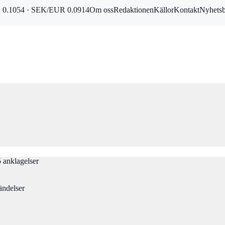
0.1054 · SEK/EUR 0.0914
Om oss
Redaktionen
Källor
Kontakt
Nyhets
 anklagelser
ändelser