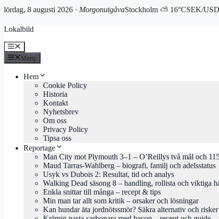
lördag, 8 augusti 2026 ·
Morgonutgåva
Stockholm ⛅ 16°C
SEK/USD 
Hoppa
Lokalbild
till
innehåll
Meny
Meny
Hem
Cookie Policy
Historia
Kontakt
Nyhetsbrev
Om oss
Privacy Policy
Tipsa oss
Reportage
Man City mot Plymouth 3–1 – O’Reillys två mål och 115
Maud Tarras-Wahlberg – biografi, familj och adelsstatus
Usyk vs Dubois 2: Resultat, tid och analys
Walking Dead säsong 8 – handling, rollista och viktiga h
Enkla snittar till många – recept & tips
Min man tar allt som kritik – orsaker och lösningar
Kan hundar äta jordnötssmör? Säkra alternativ och risker
Krämig pasta carbonara med bacon – recept och guide