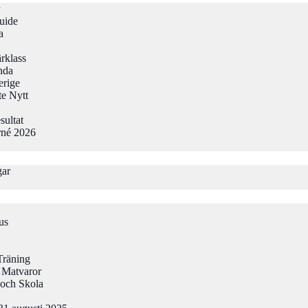
uide
a
rklass
nda
erige
te Nytt
sultat
rné 2026
gar
us
Träning
 Matvaror
och Skola