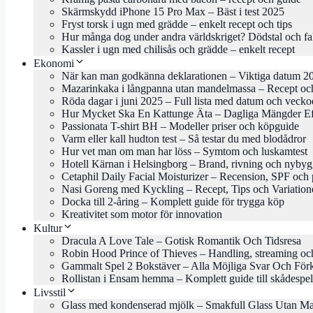
Skärmskydd iPhone 15 Pro Max – Bäst i test 2025
Fryst torsk i ugn med grädde – enkelt recept och tips
Hur många dog under andra världskriget? Dödstal och fa
Kassler i ugn med chilisås och grädde – enkelt recept
Ekonomi
När kan man godkänna deklarationen – Viktiga datum 2
Mazarinkaka i långpanna utan mandelmassa – Recept och
Röda dagar i juni 2025 – Full lista med datum och veck
Hur Mycket Ska En Kattunge Äta – Dagliga Mängder Ef
Passionata T-shirt BH – Modeller priser och köpguide
Varm eller kall hudton test – Så testar du med blodådror
Hur vet man om man har löss – Symtom och luskamtest
Hotell Kärnan i Helsingborg – Brand, rivning och nyby
Cetaphil Daily Facial Moisturizer – Recension, SPF och 
Nasi Goreng med Kyckling – Recept, Tips och Variation
Docka till 2-åring – Komplett guide för trygga köp
Kreativitet som motor för innovation
Kultur
Dracula A Love Tale – Gotisk Romantik Och Tidsresa
Robin Hood Prince of Thieves – Handling, streaming oc
Gammalt Spel 2 Bokstäver – Alla Möjliga Svar Och Förk
Rollistan i Ensam hemma – Komplett guide till skådespe
Livsstil
Glass med kondenserad mjölk – Smakfull Glass Utan M