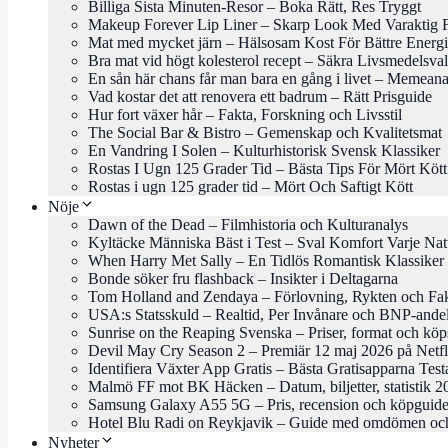
Billiga Sista Minuten-Resor – Boka Rätt, Res Tryggt
Makeup Forever Lip Liner – Skarp Look Med Varaktig 
Mat med mycket järn – Hälsosam Kost För Bättre Energi
Bra mat vid högt kolesterol recept – Säkra Livsmedelsval
En sån här chans får man bara en gång i livet – Memeana
Vad kostar det att renovera ett badrum – Rätt Prisguide
Hur fort växer hår – Fakta, Forskning och Livsstil
The Social Bar & Bistro – Gemenskap och Kvalitetsmat
En Vandring I Solen – Kulturhistorisk Svensk Klassiker
Rostas I Ugn 125 Grader Tid – Bästa Tips För Mört Kött
Rostas i ugn 125 grader tid – Mört Och Saftigt Kött
Nöje
Dawn of the Dead – Filmhistoria och Kulturanalys
Kyltäcke Människa Bäst i Test – Sval Komfort Varje Nat
When Harry Met Sally – En Tidlös Romantisk Klassiker
Bonde söker fru flashback – Insikter i Deltagarna
Tom Holland and Zendaya – Förlovning, Rykten och Fa
USA:s Statsskuld – Realtid, Per Invånare och BNP-ande
Sunrise on the Reaping Svenska – Priser, format och köp
Devil May Cry Season 2 – Premiär 12 maj 2026 på Netfl
Identifiera Växter App Gratis – Bästa Gratisapparna Tes
Malmö FF mot BK Häcken – Datum, biljetter, statistik 2
Samsung Galaxy A55 5G – Pris, recension och köpguid
Hotel Blu Radi on Reykjavik – Guide med omdömen och
Nyheter