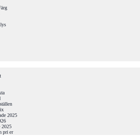
Färg
lys
t
kta
l
ställen
ix
tade 2025
026
e 2025
 pri er