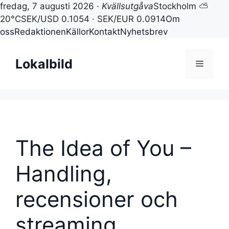
fredag, 7 augusti 2026 ·
Kvällsutgåva
Stockholm ⛅
20°C
SEK/USD 0.1054 · SEK/EUR 0.0914
Om
oss
Redaktionen
Källor
Kontakt
Nyhetsbrev
Hoppa
till
Lokalbild
Meny
innehåll
The Idea of You –
Handling,
recensioner och
streaming