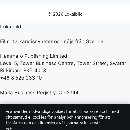
© 2026 Lokalbild
Lokalbild
Film, tv, kändisnyheter och nöje från Sverige.
Hammarö Publishing Limited
Level 5, Tower Business Centre, Tower Street, Swatar
Birkirkara BKR 4013
+46 8 525 033 10
Malta Business Registry: C 92744
info@lokalbild.se
Vi använder nödvändiga cookies för att driva sajten och, med
ditt samtycke, cookies för analys och annonsering för att
förbättra den och finansiera vår journalistik. Se vår
Cookiepolicy
Kontakta oss
och
Integritetspolicy
.