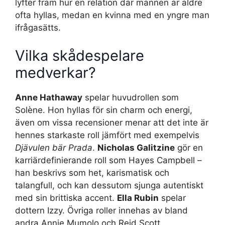
lyfter fram hur en relation där mannen är äldre
ofta hyllas, medan en kvinna med en yngre man
ifrågasätts.
Vilka skådespelare
medverkar?
Anne Hathaway
spelar huvudrollen som
Solène. Hon hyllas för sin charm och energi,
även om vissa recensioner menar att det inte är
hennes starkaste roll jämfört med exempelvis
Djävulen bär Prada
.
Nicholas Galitzine
gör en
karriärdefinierande roll som Hayes Campbell –
han beskrivs som het, karismatisk och
talangfull, och kan dessutom sjunga autentiskt
med sin brittiska accent.
Ella Rubin
spelar
dottern Izzy. Övriga roller innehas av bland
andra Annie Mumolo och Reid Scott.