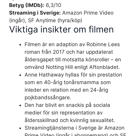
Betyg (IMDb):
6,3/10
Streaming i Sverige:
Amazon Prime Video
(ingår), SF Anytime (hyra/köp)
Viktiga insikter om filmen
Filmen är en adaption av Robinne Lees
roman från 2017 och har uppdaterat
åldersgapet till motsatta könsroller – en
omvänd Notting Hill enligt Aftonbladet.
Anne Hathaway hyllas för sin prestation
som en 40-årig tonårsmamma som
inleder en relation med en 24-årig
pojkbandssångare.
Den har blivit en snackis på sociala
medier för sin representation av
åldersskillnad och kvinnlig sexualitet.
Streamingtjänsterna i Sverige är Amazon
Prime Video (ingår i abonnemang) och SF