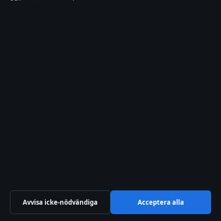
Allmänt:
info@lokalbild.se
editorial@lokalbild.se
tips@lokalbild.se
press@lokalbild.se
+46 8 525 033 10
Om oss
Om oss
Redaktionen
Avvisa icke-nödvändiga
Acceptera alla
Vår historia