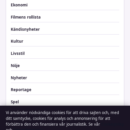
Ekonomi
Filmens rollista
Kändisnyheter
Kultur
Livsstil
Nöje
Nyheter
Reportage
Spel
Vi använder nödvändiga cookies för att driva sajten och, med
Sport
ditt samtycke, cookies för analys och annonsering för att
förbättra den och finansiera vår journalistik. Se vår
Cookiepolicy
TV-rollista