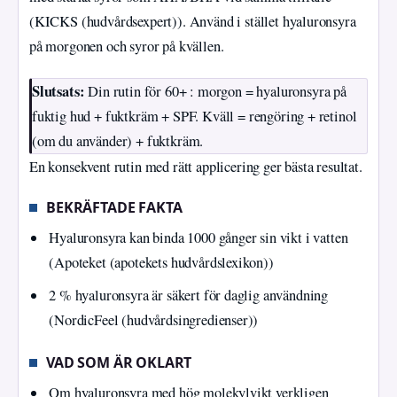
(KICKS (hudvårdsexpert)). Använd i stället hyaluronsyra
på morgonen och syror på kvällen.
Slutsats:
Din rutin för 60+ : morgon = hyaluronsyra på
fuktig hud + fuktkräm + SPF. Kväll = rengöring + retinol
(om du använder) + fuktkräm.
En konsekvent rutin med rätt applicering ger bästa resultat.
BEKRÄFTADE FAKTA
Hyaluronsyra kan binda 1000 gånger sin vikt i vatten
(Apoteket (apotekets hudvårdslexikon))
2 % hyaluronsyra är säkert för daglig användning
(NordicFeel (hudvårdsingredienser))
VAD SOM ÄR OKLART
Om hyaluronsyra med hög molekylvikt verkligen