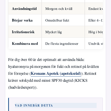
Användningstid
Morgon och kväll
Endast kväll
Börjar verka
Omedelbar fukt
Efter 4–12 vec
Irritationsrisk
Mycket låg
Hög i början (
Kombinera med
De flesta ingredienser
Undvik starka 
För dig över 60 är det optimalt att använda båda:
hyaluronsyra på morgonen för fukt och retinol på kvällen
Kronans Apotek (apoteksråd)
för förnyelse (
). Retinol
kräver solskydd med minst SPF30 dagtid (KICKS
(hudvårdsexpert)).
VAD INNEBÄR DETTA