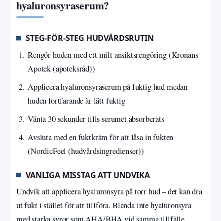
hyaluronsyraserum?
STEG-FÖR-STEG HUDVÅRDSRUTIN
Rengör huden med ett milt ansiktsrengöring (Kronans
Apotek (apoteksråd))
Applicera hyaluronsyraserum på fuktig hud medan
huden fortfarande är lätt fuktig
Vänta 30 sekunder tills serumet absorberats
Avsluta med en fuktkräm för att låsa in fukten
(NordicFeel (hudvårdsingredienser))
VANLIGA MISSTAG ATT UNDVIKA
Undvik att applicera hyaluronsyra på torr hud – det kan dra
ut fukt i stället för att tillföra. Blanda inte hyaluronsyra
med starka syror som AHA/BHA vid samma tillfälle