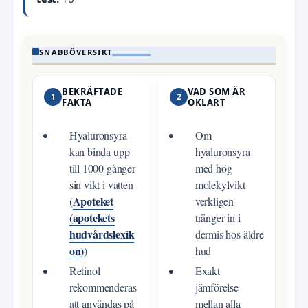
SNABBÖVERSIKT
BEKRÄFTADE
VAD SOM ÄR
1
2
FAKTA
OKLART
Hyaluronsyra
Om
kan binda upp
hyaluronsyra
till 1000 gånger
med hög
sin vikt i vatten
molekylvikt
Apoteket
(
verkligen
(apotekets
tränger in i
hudvårdslexik
dermis hos äldre
on)
)
hud
Retinol
Exakt
rekommenderas
jämförelse
att användas på
mellan alla