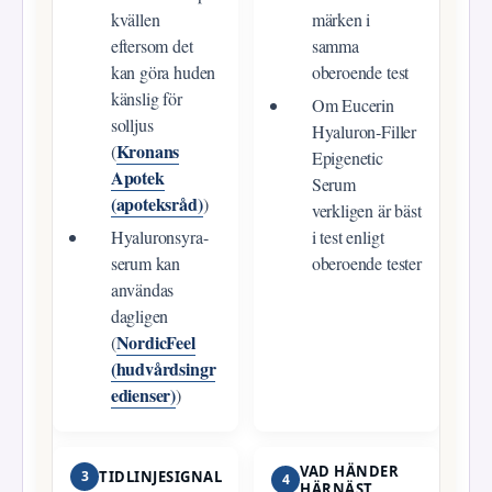
kvällen
märken i
eftersom det
samma
kan göra huden
oberoende test
känslig för
Om Eucerin
solljus
Hyaluron‑Filler
Kronans
(
Epigenetic
Apotek
Serum
(apoteksråd)
)
verkligen är bäst
Hyaluronsyra-
i test enligt
serum kan
oberoende tester
användas
dagligen
NordicFeel
(
(hudvårdsingr
edienser)
)
VAD HÄNDER
3
TIDLINJESIGNAL
4
HÄRNÄST