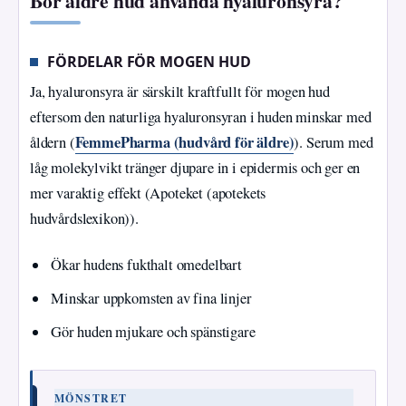
Bör äldre hud använda hyaluronsyra?
FÖRDELAR FÖR MOGEN HUD
Ja, hyaluronsyra är särskilt kraftfullt för mogen hud
eftersom den naturliga hyaluronsyran i huden minskar med
FemmePharma (hudvård för äldre)
åldern (
). Serum med
låg molekylvikt tränger djupare in i epidermis och ger en
mer varaktig effekt (Apoteket (apotekets
hudvårdslexikon)).
Ökar hudens fukthalt omedelbart
Minskar uppkomsten av fina linjer
Gör huden mjukare och spänstigare
MÖNSTRET