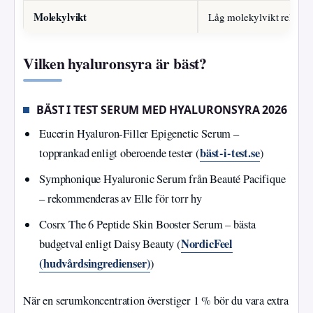
Molekylvikt
Låg molekylvikt rekomme
Vilken hyaluronsyra är bäst?
BÄST I TEST SERUM MED HYALURONSYRA 2026
Eucerin Hyaluron‑Filler Epigenetic Serum –
bäst‑i‑test.se
topprankad enligt oberoende tester (
)
Symphonique Hyaluronic Serum från Beauté Pacifique
– rekommenderas av Elle för torr hy
Cosrx The 6 Peptide Skin Booster Serum – bästa
NordicFeel
budgetval enligt Daisy Beauty (
(hudvårdsingredienser)
)
När en serumkoncentration överstiger 1 % bör du vara extra