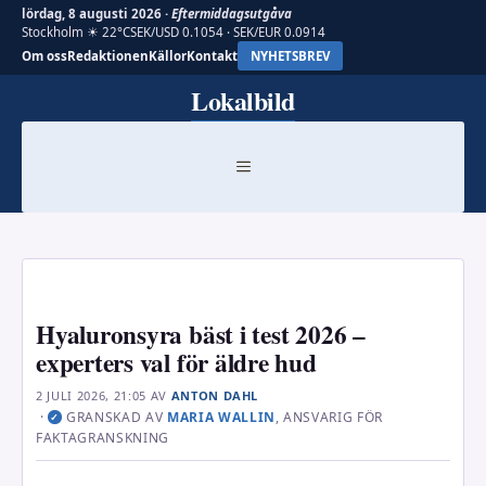
lördag, 8 augusti 2026 ·
Eftermiddagsutgåva
Stockholm ☀ 22°C
SEK/USD 0.1054 · SEK/EUR 0.0914
Om oss
Redaktionen
Källor
Kontakt
NYHETSBREV
Hoppa
Lokalbild
till
innehåll
MENY
Hyaluronsyra bäst i test 2026 –
experters val för äldre hud
2 JULI 2026, 21:05
AV
ANTON DAHL
·
GRANSKAD AV
MARIA WALLIN
, ANSVARIG FÖR
✓
FAKTAGRANSKNING