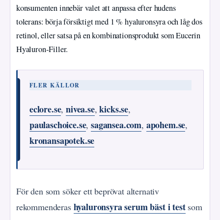
konsumenten innebär valet att anpassa efter hudens
tolerans: börja försiktigt med 1 % hyaluronsyra och låg dos
retinol, eller satsa på en kombinationsprodukt som Eucerin
Hyaluron‑Filler.
FLER KÄLLOR
eclore.se
nivea.se
kicks.se
,
,
,
paulaschoice.se
sagansea.com
apohem.se
,
,
,
kronansapotek.se
För den som söker ett beprövat alternativ
hyaluronsyra serum bäst i test
rekommenderas
som