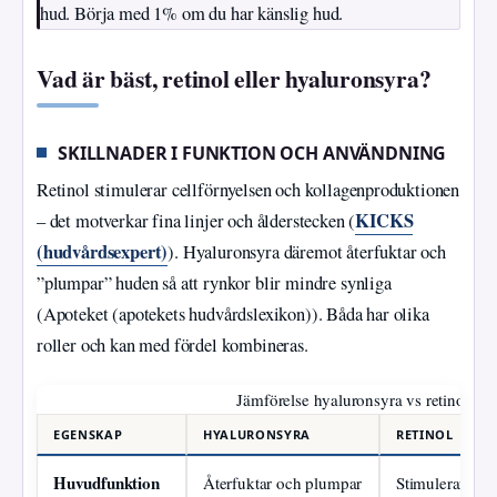
hud. Börja med 1% om du har känslig hud.
Vad är bäst, retinol eller hyaluronsyra?
SKILLNADER I FUNKTION OCH ANVÄNDNING
Retinol stimulerar cellförnyelsen och kollagenproduktionen
KICKS
– det motverkar fina linjer och ålderstecken (
(hudvårdsexpert)
). Hyaluronsyra däremot återfuktar och
”plumpar” huden så att rynkor blir mindre synliga
(Apoteket (apotekets hudvårdslexikon)). Båda har olika
roller och kan med fördel kombineras.
Jämförelse hyaluronsyra vs retinol
EGENSKAP
HYALURONSYRA
RETINOL
Huvudfunktion
Återfuktar och plumpar
Stimulerar cel