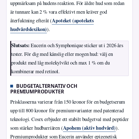
uppmärksam på hudens reaktion. För äldre hud som redan
är tunnare kan 2 % vara effektivt men kräver god
Apoteket (apotekets
återfuktning efteråt (
hudvårdslexikon)
).
Slutsats:
Eucerin och Symphonique sticker ut i 2026 års
tester. För dig med känslig eller mogen hud: välj en
produkt med låg molekylvikt och max 1 % om du
kombinerar med retinol.
BUDGETALTERNATIV OCH
PREMIUMPRODUKTER
Prisklasserna varierar från 150 kronor för en budgetserum
upp till 800 kronor för premiumvarianter med patenterad
teknologi. Cosrx erbjuder ett stabilt budgetval med peptider
Apohem (aktiv hudvård)
som stärker hudbarriären (
).
Premiumprodukter som Eucerin använder epigenetisk