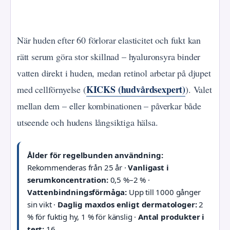
När huden efter 60 förlorar elasticitet och fukt kan
rätt serum göra stor skillnad – hyaluronsyra binder
vatten direkt i huden, medan retinol arbetar på djupet
KICKS (hudvårdsexpert)
med cellförnyelse (
). Valet
mellan dem – eller kombinationen – påverkar både
utseende och hudens långsiktiga hälsa.
Ålder för regelbunden användning:
Rekommenderas från 25 år ·
Vanligast i
serumkoncentration:
0,5 %–2 % ·
Vattenbindningsförmåga:
Upp till 1000 gånger
sin vikt ·
Daglig maxdos enligt dermatologer:
2
% för fuktig hy, 1 % för känslig ·
Antal produkter i
test:
16