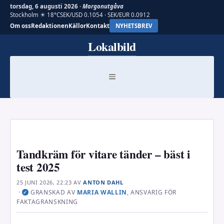
torsdag, 6 augusti 2026 ·
Morgonutgåva
Stockholm ☀ 18°C
SEK/USD 0.1054 · SEK/EUR 0.0912
Om oss
Redaktionen
Källor
Kontakt
NYHETSBREV
Hoppa
Lokalbild
till
innehåll
MENY
Tandkräm för vitare tänder – bäst i
test 2025
25 JUNI 2026, 22:23
AV
ANTON DAHL
·
GRANSKAD AV
MARIA WALLIN
, ANSVARIG FÖR
✓
FAKTAGRANSKNING