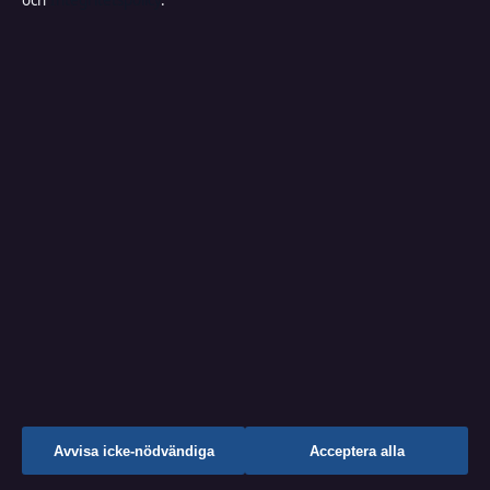
och
Integritetspolicy
.
Källor & standarder
Redaktionell policy
Rättelsepolicy
Faktagranskningspolicy
Ägande & finansiering
Integritetspolicy
Cookiepolicy
Kändisar & integritet
↑
Avvisa icke-nödvändiga
Acceptera alla