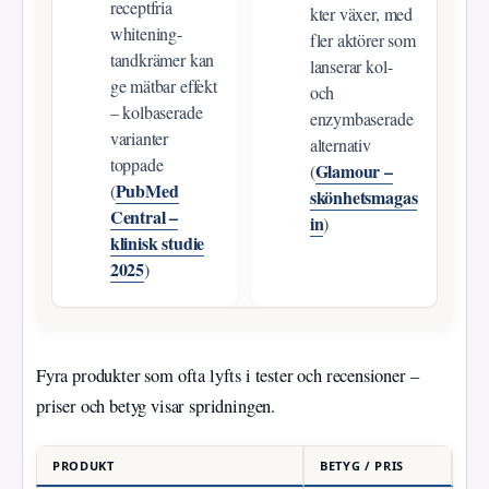
receptfria
kter växer, med
whitening-
fler aktörer som
tandkrämer kan
lanserar kol-
ge mätbar effekt
och
– kolbaserade
enzymbaserade
varianter
alternativ
toppade
Glamour –
(
PubMed
(
skönhetsmagas
Central –
in
)
klinisk studie
2025
)
Fyra produkter som ofta lyfts i tester och recensioner –
priser och betyg visar spridningen.
PRODUKT
BETYG / PRIS
KÄ