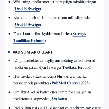
Whitening-tandkrämer tar bort ytliga missfärgningar
Oral‑B Sverige
(
)
Aktivt kol och silika fungerar som milt slipmedel
Oral‑B Sverige
(
)
Sveriges
Fluor i tandkräm skyddar mot karies (
Tandläkarförbund
)
VAD SOM ÄR OKLART
Långtidseffekter av daglig användning av kolbaserad
tandkräm på emaljen (Sveriges Tandläkarförbund)
Hur mycket vitare tänderna blir varierar mellan
PubMed Central 2025
personer och produkter (
)
Om aktivt kol är bättre eller sämre för emaljen än
Axelsons
traditionella slipmedel (
)
Råd & Rön test (2017) visade att en tandkräm gav vitare