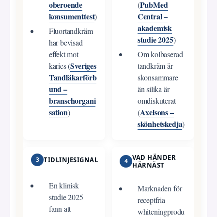
oberoende
PubMed
(
konsumenttest
Central –
)
akademisk
Fluortandkräm
studie 2025
)
har bevisad
effekt mot
Om kolbaserad
Sveriges
karies (
tandkräm är
Tandläkarförb
skonsammare
und –
än silika är
branschorgani
omdiskuterat
sation
Axelsons –
)
(
skönhetskedja
)
VAD HÄNDER
3
TIDLINJESIGNAL
4
HÄRNÄST
En klinisk
Marknaden för
studie 2025
receptfria
fann att
whiteningprodu