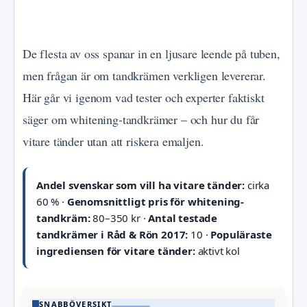
De flesta av oss spanar in en ljusare leende på tuben,
men frågan är om tandkrämen verkligen levererar.
Här går vi igenom vad tester och experter faktiskt
säger om whitening-tandkrämer – och hur du får
vitare tänder utan att riskera emaljen.
Andel svenskar som vill ha vitare tänder:
cirka
60 % ·
Genomsnittligt pris för whitening-
tandkräm:
80–350 kr ·
Antal testade
tandkrämer i Råd & Rön 2017:
10 ·
Populäraste
ingrediensen för vitare tänder:
aktivt kol
SNABBÖVERSIKT