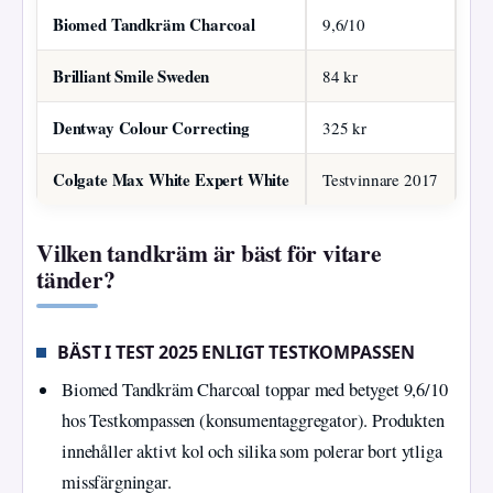
Biomed Tandkräm Charcoal
9,6/10
Te
Brilliant Smile Sweden
84 kr
Te
Dentway Colour Correcting
325 kr
Ta
Colgate Max White Expert White
Testvinnare 2017
Rå
Vilken tandkräm är bäst för vitare
tänder?
BÄST I TEST 2025 ENLIGT TESTKOMPASSEN
Biomed Tandkräm Charcoal toppar med betyget 9,6/10
hos Testkompassen (konsumentaggregator). Produkten
innehåller aktivt kol och silika som polerar bort ytliga
missfärgningar.