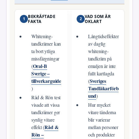
BEKRÄFTADE
VAD SOM ÄR
1
2
FAKTA
OKLART
Whitening-
Långtidseffekter
tandkrämer kan
av daglig
ta bort ytliga
whitening-
missfärgningar
tandkräm på
Oral‑B
(
emaljen är inte
Sverige –
fullt kartlagda
tillverkarguide
Sveriges
(
Tandläkarförb
)
und
)
Råd & Rön test
visade att vissa
Hur mycket
tandkrämer ger
vitare tänderna
synlig vitare
blir varierar
Råd &
effekt (
mellan personer
Rön –
och produkter