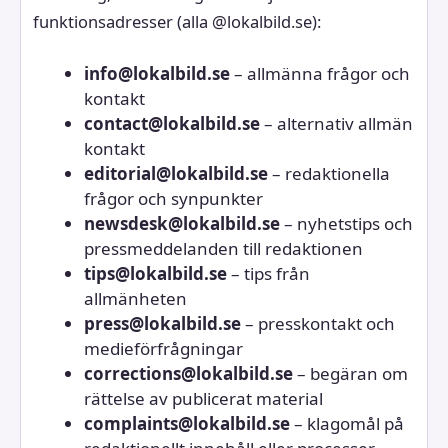
funktionsadresser (alla @lokalbild.se):
info@lokalbild.se
– allmänna frågor och
kontakt
contact@lokalbild.se
– alternativ allmän
kontakt
editorial@lokalbild.se
– redaktionella
frågor och synpunkter
newsdesk@lokalbild.se
– nyhetstips och
pressmeddelanden till redaktionen
tips@lokalbild.se
– tips från
allmänheten
press@lokalbild.se
– presskontakt och
medieförfrågningar
corrections@lokalbild.se
– begäran om
rättelse av publicerat material
complaints@lokalbild.se
– klagomål på