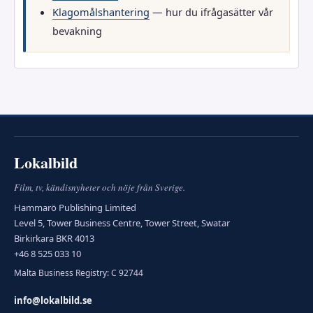
Klagomålshantering
— hur du ifrågasätter vår
bevakning
Lokalbild
Film, tv, kändisnyheter och nöje från Sverige.
Hammarö Publishing Limited
Level 5, Tower Business Centre, Tower Street, Swatar
Birkirkara BKR 4013
+46 8 525 033 10
Malta Business Registry: C 92744
info@lokalbild.se