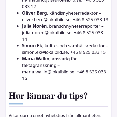
033 12
Oliver Berg
, kändisnyheterredaktör –
oliver.berg@lokalbild.se, +46 8 525 033 13
Julia Norén
, branschnyheterreporter –
julia.noren@lokalbild.se, +46 8 525 033
14
Simon Ek
, kultur- och samhällsredaktör –
simon.ek@lokalbild.se, +46 8 525 033 15
Maria Wallin
, ansvarig för
faktagranskning –
maria.wallin@lokalbild.se, +46 8 525 033
16
Hur lämnar du tips?
Vi tar gärna emot nyhetstips från allmänheten.