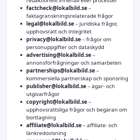
redaktionellt innehåll eller processer
factcheck@lokalbild.se
–
faktagranskningsrelaterade frågor
legal@lokalbild.se
– juridiska frågor,
upphovsrätt och integritet
privacy@lokalbild.se
– frågor om
personuppgifter och dataskydd
advertising@lokalbild.se
–
annonsförfrågningar och samarbeten
partnerships@lokalbild.se
–
kommersiella partnerskap och sponsring
publisher@lokalbild.se
– ägar- och
utgivarfrågor
copyright@lokalbild.se
–
upphovsrättsliga frågor och begäran om
borttagning
affiliate@lokalbild.se
– affiliate- och
länkredovisning