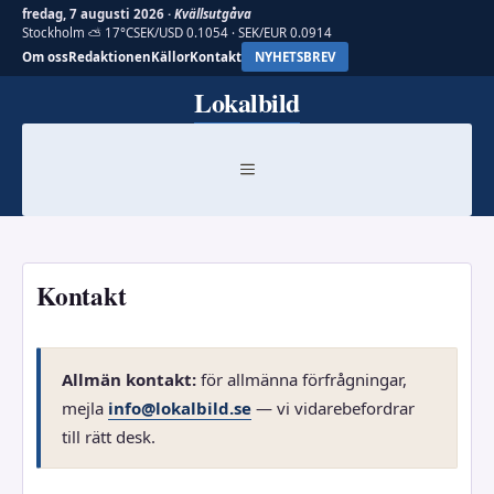
fredag, 7 augusti 2026 ·
Kvällsutgåva
Stockholm ⛅ 17°C
SEK/USD 0.1054 · SEK/EUR 0.0914
Om oss
Redaktionen
Källor
Kontakt
NYHETSBREV
Hoppa
Lokalbild
till
innehåll
MENY
Kontakt
Allmän kontakt:
för allmänna förfrågningar,
mejla
info@lokalbild.se
— vi vidarebefordrar
till rätt desk.