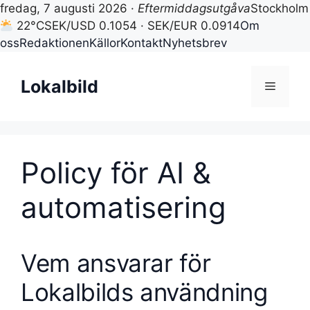
fredag, 7 augusti 2026 ·
Eftermiddagsutgåva
Stockholm
22°C
SEK/USD 0.1054 · SEK/EUR 0.0914
Om
oss
Redaktionen
Källor
Kontakt
Nyhetsbrev
Hoppa
till
Lokalbild
Meny
innehåll
Policy för AI &
automatisering
Vem ansvarar för
Lokalbilds användning