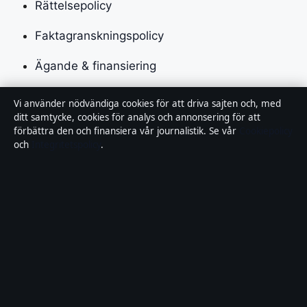
Rättelsepolicy
Faktagranskningspolicy
Ägande & finansiering
Integritetspolicy
Vi använder nödvändiga cookies för att driva sajten och, med
ditt samtycke, cookies för analys och annonsering för att
Cookiepolicy
förbättra den och finansiera vår journalistik. Se vår
Cookiepolicy
och
Integritetspolicy
.
Kändisar & integritet
Innehållet är endast avsett för allmän information och
ska inte betraktas som medicinsk, finansiell eller
juridisk rådgivning. Sponsrat material är tydligt märkt.
Allmänna förfrågningar:
info@lokalbild.se
.
Utgivare:
Hammarö Publishing Limited, Birkirkara ·