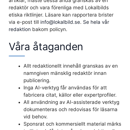
artiklar, måste dessa ändå granskas av en
redaktör och vara förenliga med Lokalbilds
etiska riktlinjer. Läsare kan rapportera brister
via e-post till
info@lokalbild.se
.
Se hela vår
redaktion
bakom policyn.
Våra åtaganden
Allt redaktionellt innehåll granskas av en
namngiven mänsklig redaktör innan
publicering.
Inga AI-verktyg får användas för att
fabricera citat, källor eller expertprofiler.
All användning av AI-assisterade verktyg
dokumenteras och redovisas för läsarna
vid behov.
Sponsrat och kommersiellt material märks