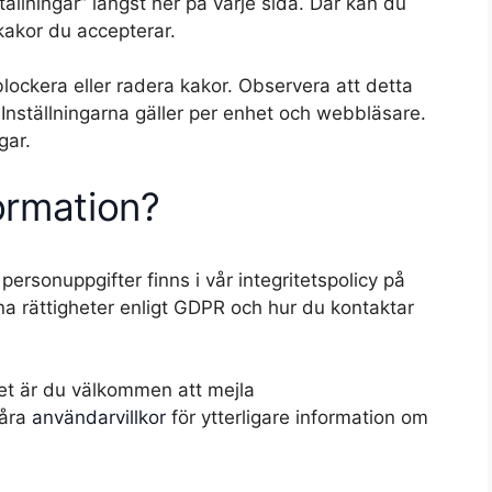
ällningar” längst ner på varje sida. Där kan du
kakor du accepterar.
lockera eller radera kakor. Observera att detta
Inställningarna gäller per enhet och webbläsare.
gar.
formation?
ersonuppgifter finns i vår integritetspolicy på
ina rättigheter enligt GDPR och hur du kontaktar
itet är du välkommen att mejla
våra
användarvillkor
för ytterligare information om