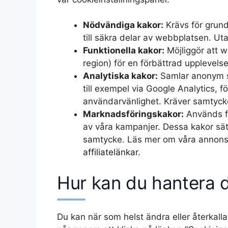
Nödvändiga kakor:
Krävs för grun
till säkra delar av webbplatsen. Ut
Funktionella kakor:
Möjliggör att w
region) för en förbättrad upplevels
Analytiska kakor:
Samlar anonym s
till exempel via Google Analytics, fö
användarvänlighet. Kräver samtyck
Marknadsföringskakor:
Används fö
av våra kampanjer. Dessa kakor sät
samtycke. Läs mer om våra annonse
affiliatelänkar
.
Hur kan du hantera d
Du kan när som helst ändra eller återkalla