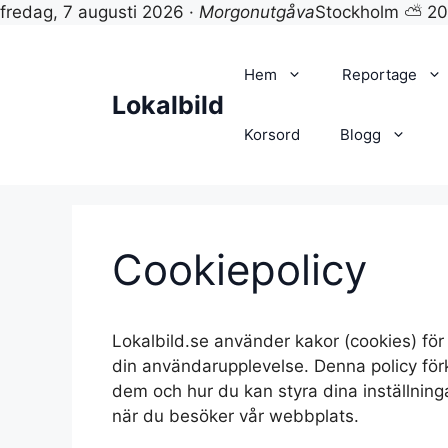
fredag, 7 augusti 2026 ·
Morgonutgåva
Stockholm ⛅ 2
Hoppa
till
Hem
Reportage
innehåll
Lokalbild
Korsord
Blogg
Cookiepolicy
Lokalbild.se använder kakor (cookies) för
din användarupplevelse. Denna policy förk
dem och hur du kan styra dina inställninga
när du besöker vår webbplats.