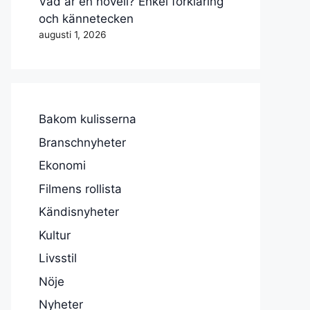
Vad är en novell? Enkel förklaring
och kännetecken
augusti 1, 2026
Bakom kulisserna
Branschnyheter
Ekonomi
Filmens rollista
Kändisnyheter
Kultur
Livsstil
Nöje
Nyheter