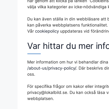
når genom att klicka på länken ”Cookieinst
välja vilka kategorier av icke‑nödvändiga 
Du kan även ställa in din webbläsare att b
kan påverka webbplatsens funktionalitet. 
Vår
cookiepolicy
uppdateras vid förändrin
Var hittar du mer in
Mer information om hur vi behandlar dina p
/about-us/privacy-policy/
. Där beskrivs d
oss.
För specifika frågor om kakor eller integr
privacy@lokalbild.se. Du kan också läsa 
webbplatsen.