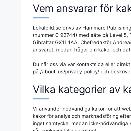
Vem ansvarar för kak
Lokalbild.se drivs av Hammarö Publishing L
(nummer C 92744) med säte på Level 5, T
Gibraltar GX11 1AA. Chefredaktör Andreas
ansvaret, medan frågor om kakor och data
Du når oss via
vår kontaktsida
eller direkt
på
/about-us/privacy-policy/
och beskriver
Vilka kategorier av 
Vi använder nödvändiga kakor för att we
kakor för analys och marknadsföring efte
inget samtycke, medan icke‑nödvändiga 
vår cookieinställningspanel.