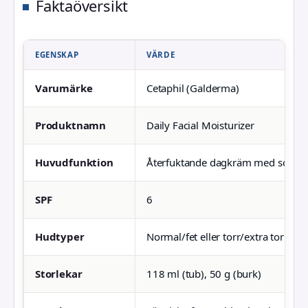
Faktaöversikt
EGENSKAP
VÄRDE
Varumärke
Cetaphil (Galderma)
Produktnamn
Daily Facial Moisturizer
Huvudfunktion
Återfuktande dagkräm med solsk
SPF
6
Hudtyper
Normal/fet eller torr/extra torr (se
Storlekar
118 ml (tub), 50 g (burk)