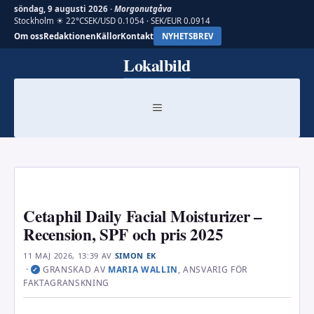
söndag, 9 augusti 2026 ·
Morgonutgåva
Stockholm ☀ 22°C
SEK/USD 0.1054 · SEK/EUR 0.0914
Om oss
Redaktionen
Källor
Kontakt
NYHETSBREV
Hoppa
Lokalbild
till
innehåll
MENY
Cetaphil Daily Facial Moisturizer –
Recension, SPF och pris 2025
11 MAJ 2026, 13:39
AV
SIMON EK
·
GRANSKAD AV
MARIA WALLIN
, ANSVARIG FÖR
✓
FAKTAGRANSKNING