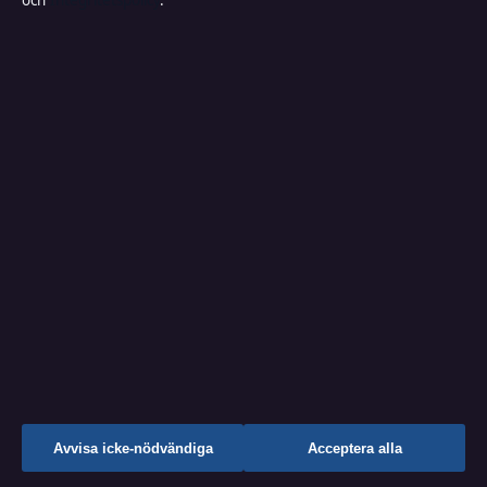
och
Integritetspolicy
.
EKONOMI
Hotell Kärnan i Helsingborg – Brand, rivning
och nybygge
9 maj 2026
Fler artiklar
Tusen och en natt – Boken, låten och
Eurovision-segern
↑
Avvisa icke-nödvändiga
Acceptera alla
Nikita Uggla släkt med Magnus Uggla?