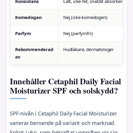
Konsistens
Lätt, icke-fet, snabbt absorberande
Komedogen
Nej (icke-komedogen)
Parfym
Nej (parfymfri)
Rekommenderad
Hudläkare, dermatologer
av
Innehåller Cetaphil Daily Facial
Moisturizer SPF och solskydd?
SPF-nivån i Cetaphil Daily Facial Moisturizer
varierar beroende på variant och marknad.
Enligt Lyko, som bekräftat uppgiften via sin