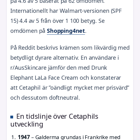
på 4.6 av 5 baserat på 62 omdömen.
Internationellt har Walmart-versionen (SPF
15) 4.4 av 5 från över 1 100 betyg. Se
omdömen på
Shopping4net
.
På Reddit beskrivs krämen som likvärdig med
betydligt dyrare alternativ. En användare i
r/AusSkincare jämför den med Drunk
Elephant LaLa Face Cream och konstaterar
att Cetaphil är ”oändligt mycket mer prisvärd”
och dessutom doftneutral.
En tidslinje över Cetaphils
utveckling
1947
– Galderma grundas i Frankrike med