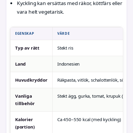
Kyckling kan ersättas med räkor, köttfärs eller
vara helt vegetarisk.
EGENSKAP
VÄRDE
Typ av rätt
Stekt ris
Land
Indonesien
Huvudkryddor
Räkpasta, vitlök, schalottenlök, söt so
Vanliga
Stekt ägg, gurka, tomat, krupuk (räkk
tillbehör
Kalorier
Ca 450–550 kcal (med kyckling)
(portion)