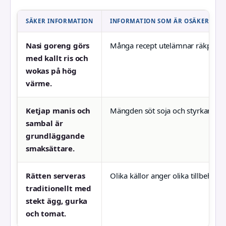
SÄKER INFORMATION
INFORMATION SOM ÄR OSÄKER ELLE
Nasi goreng görs
Många recept utelämnar räkpasta,
med kallt ris och
wokas på hög
värme.
Ketjap manis och
Mängden söt soja och styrkan på ch
sambal är
grundläggande
smaksättare.
Rätten serveras
Olika källor anger olika tillbehör –
traditionellt med
stekt ägg, gurka
och tomat.