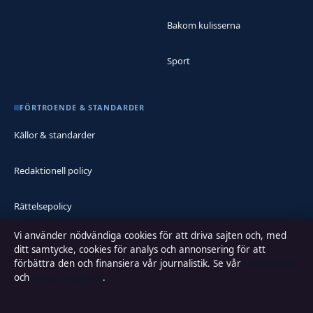
Bakom kulisserna
Sport
FÖRTROENDE & STANDARDER
Källor & standarder
Redaktionell policy
Rättelsepolicy
Vi använder nödvändiga cookies för att driva sajten och, med
Faktagranskningspolicy
ditt samtycke, cookies för analys och annonsering för att
förbättra den och finansiera vår journalistik. Se vår
Cookiepolicy
Ägande & finansiering
och
Integritetspolicy
.
Integritetspolicy