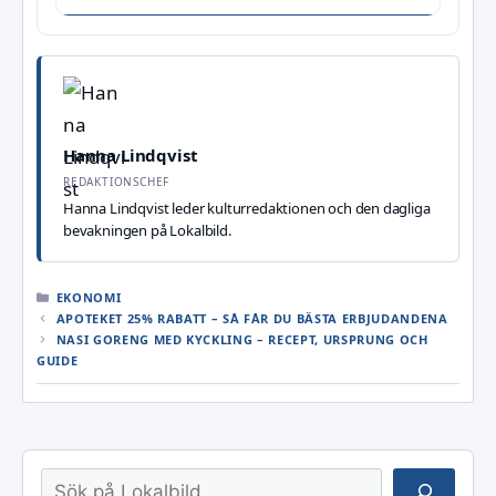
Hanna Lindqvist
REDAKTIONSCHEF
Hanna Lindqvist leder kulturredaktionen och den dagliga
bevakningen på Lokalbild.
KATEGORIER
EKONOMI
APOTEKET 25% RABATT – SÅ FÅR DU BÄSTA ERBJUDANDENA
NASI GORENG MED KYCKLING – RECEPT, URSPRUNG OCH
GUIDE
Sök