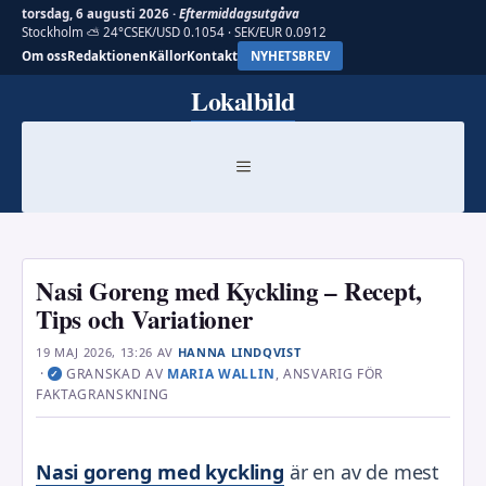
torsdag, 6 augusti 2026 ·
Eftermiddagsutgåva
Stockholm ⛅ 24°C
SEK/USD 0.1054 · SEK/EUR 0.0912
Om oss
Redaktionen
Källor
Kontakt
NYHETSBREV
Hoppa
Lokalbild
till
innehåll
MENY
Nasi Goreng med Kyckling – Recept,
Tips och Variationer
19 MAJ 2026, 13:26
AV
HANNA LINDQVIST
·
GRANSKAD AV
MARIA WALLIN
, ANSVARIG FÖR
✓
FAKTAGRANSKNING
Nasi goreng med kyckling
är en av de mest