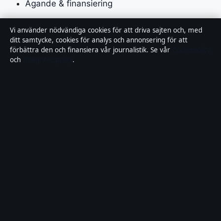
Ägande & finansiering
Integritetspolicy
Vi använder nödvändiga cookies för att driva sajten och, med
ditt samtycke, cookies för analys och annonsering för att
Cookiepolicy
förbättra den och finansiera vår journalistik. Se vår
Cookiepolicy
och
Integritetspolicy
.
Kändisar & integritet
Innehållet är endast avsett för allmän information och
ska inte betraktas som medicinsk, finansiell eller
juridisk rådgivning. Sponsrat material är tydligt märkt.
Allmänna förfrågningar:
info@lokalbild.se
.
Utgivare:
Hammarö Publishing Limited, Birkirkara ·
Ansvarig utgivare:
Andreas Wallin, Chefredaktör ·
Malta Business Registry C 92744
© 2026 Lokalbild.se · Hammarö Publishing Limited ·