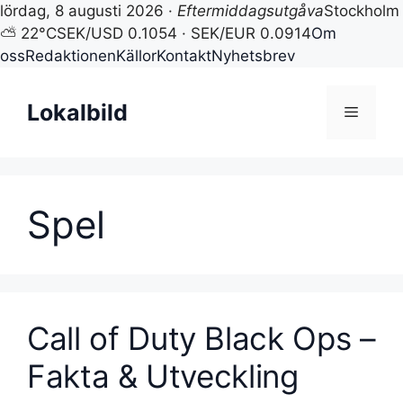
lördag, 8 augusti 2026 ·
Eftermiddagsutgåva
Stockholm
⛅ 22°C
SEK/USD 0.1054 · SEK/EUR 0.0914
Om
oss
Redaktionen
Källor
Kontakt
Nyhetsbrev
Hoppa
till
Lokalbild
Meny
innehåll
Spel
Call of Duty Black Ops –
Fakta & Utveckling