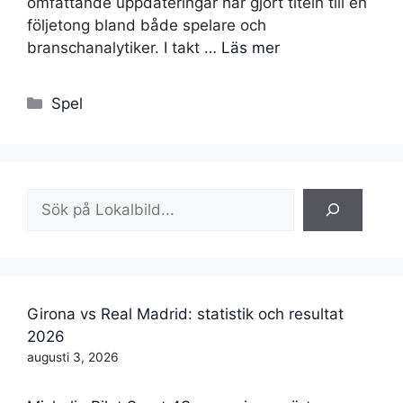
omfattande uppdateringar har gjort titeln till en
följetong bland både spelare och
branschanalytiker. I takt …
Läs mer
Kategorier
Spel
Sök
Girona vs Real Madrid: statistik och resultat
2026
augusti 3, 2026