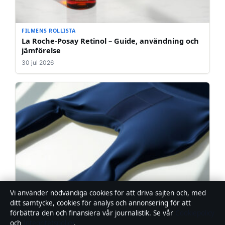
FILMENS ROLLISTA
La Roche-Posay Retinol – Guide, användning och
jämförelse
30 jul 2026
Vi använder nödvändiga cookies för att driva sajten och, med
FILMENS ROLLISTA
ditt samtycke, cookies för analys och annonsering för att
Relode Prime Scrunch Tights – recension,
förbättra den och finansiera vår journalistik. Se vår
Cookiepolicy
passform & köptips
och
Integritetspolicy
.