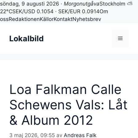
söndag, 9 augusti 2026 ·
Morgonutgåva
Stockholm ⛅
22°C
SEK/USD 0.1054 · SEK/EUR 0.0914
Om
oss
Redaktionen
Källor
Kontakt
Nyhetsbrev
Hoppa
till
Lokalbild
Meny
innehåll
Loa Falkman Calle
Schewens Vals: Låt
& Album 2012
3 maj 2026, 09:55
av
Andreas Falk