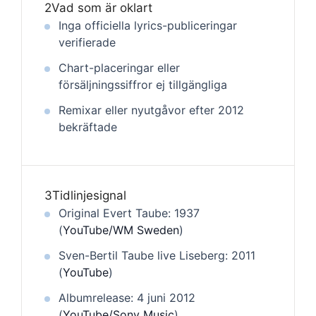
2
Vad som är oklart
Inga officiella lyrics-publiceringar
verifierade
Chart-placeringar eller
försäljningssiffror ej tillgängliga
Remixar eller nyutgåvor efter 2012
bekräftade
3
Tidlinjesignal
Original Evert Taube: 1937
(
YouTube/WM Sweden
)
Sven-Bertil Taube live Liseberg: 2011
(
YouTube
)
Albumrelease: 4 juni 2012
(
YouTube/Sony Music
)