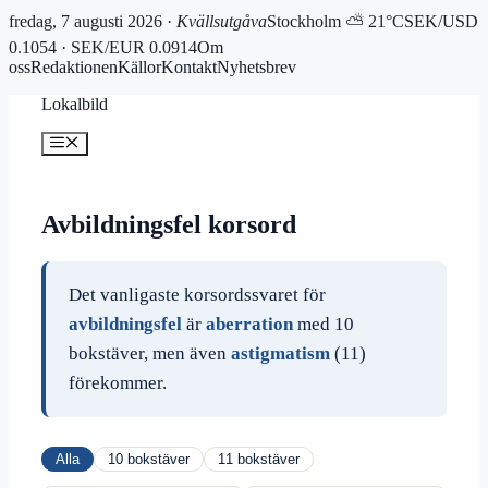
fredag, 7 augusti 2026 ·
Kvällsutgåva
Stockholm ⛅ 21°C
SEK/USD
0.1054 · SEK/EUR 0.0914
Om
oss
Redaktionen
Källor
Kontakt
Nyhetsbrev
Hoppa
Lokalbild
till
innehåll
Meny
Avbildningsfel korsord
Det vanligaste korsordssvaret för
avbildningsfel
är
aberration
med 10
bokstäver, men även
astigmatism
(11)
förekommer.
Alla
10 bokstäver
11 bokstäver