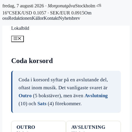
fredag, 7 augusti 2026 ·
Morgonutgåva
Stockholm ⛅
16°C
SEK/USD 0.1057 · SEK/EUR 0.0915
Om
oss
Redaktionen
Källor
Kontakt
Nyhetsbrev
Hoppa
Lokalbild
till
innehåll
Meny
Coda korsord
Coda i korsord syftar på en avslutande del,
oftast inom musik. Det vanligaste svaret är
Outro
(5 bokstäver), men även
Avslutning
(10) och
Sats
(4) förekommer.
OUTRO
AVSLUTNING