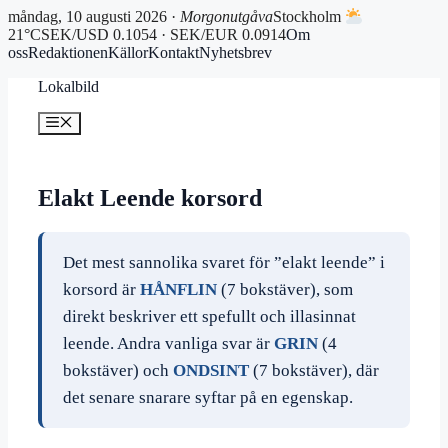
måndag, 10 augusti 2026 ·
Morgonutgåva
Stockholm
21°C
SEK/USD 0.1054 · SEK/EUR 0.0914
Om
oss
Redaktionen
Källor
Kontakt
Nyhetsbrev
Hoppa
Lokalbild
till
innehåll
Meny
Elakt Leende korsord
Det mest sannolika svaret för ”elakt leende” i
korsord är
HÅNFLIN
(7 bokstäver), som
direkt beskriver ett spefullt och illasinnat
leende. Andra vanliga svar är
GRIN
(4
bokstäver) och
ONDSINT
(7 bokstäver), där
det senare snarare syftar på en egenskap.