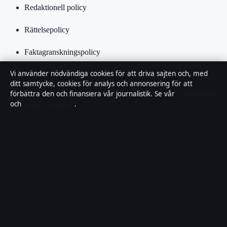
Redaktionell policy
Rättelsepolicy
Faktagranskningspolicy
Vi använder nödvändiga cookies för att driva sajten och, med
Ägande & finansiering
ditt samtycke, cookies för analys och annonsering för att
förbättra den och finansiera vår journalistik. Se vår
Cookiepolicy
Integritetspolicy
och
Integritetspolicy
.
Cookiepolicy
Kändisar & integritet
Innehållet är endast avsett för allmän information och ska inte
betraktas som medicinsk, finansiell eller juridisk rådgivning.
Sponsrat material är tydligt märkt. Allmänna förfrågningar:
info@lokalbild.se
.
Utgivare:
Hammarö Publishing Limited, Birkirkara ·
Ansvarig