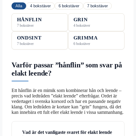
Alla
4 bokstäver
6 bokstäver
7 bokstäver
HÅNFLIN
GRIN
7 bokstäver
4 bokstäver
ONDSINT
GRIMMA
7 bokstäver
6 bokstäver
Varför passar ”hånflin” som svar på
elakt leende?
Ett hånflin är en mimik som kombinerar hån och leende –
precis vad ledtråden ”elakt leende” efterfrågar. Ordet är
vedertaget i svenska korsord och har en passande negativ
klang. Om ledtråden är kortare kan ”grin” fungera, då det
kan innebära ett fult eller elakt leende i vissa sammanhang.
Vad är det vanligaste svaret för elakt leende