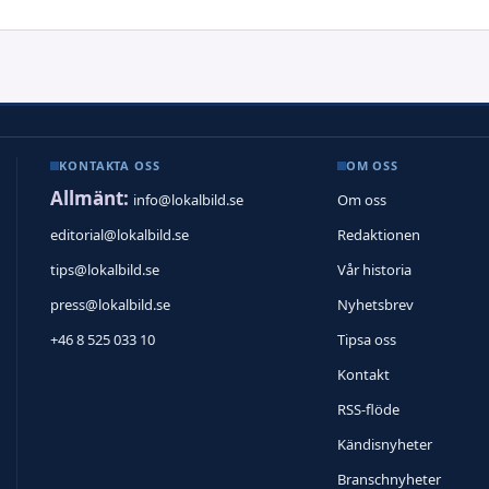
KONTAKTA OSS
OM OSS
Allmänt:
info@lokalbild.se
Om oss
editorial@lokalbild.se
Redaktionen
tips@lokalbild.se
Vår historia
press@lokalbild.se
Nyhetsbrev
+46 8 525 033 10
Tipsa oss
Kontakt
RSS-flöde
Kändisnyheter
Branschnyheter