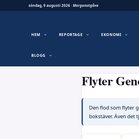
söndag, 9 augusti 2026 ·
Morgonutgåva
Hoppa
till
innehåll
HEM
REPORTAGE
EKONOMI
BLOGG
Flyter Gen
Den flod som flyter g
bokstäver. Även det