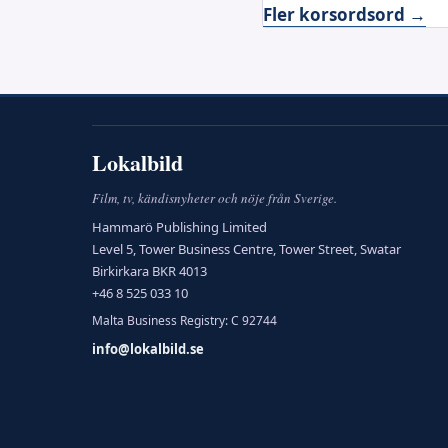
Fler korsordsord →
Lokalbild
Film, tv, kändisnyheter och nöje från Sverige.
Hammarö Publishing Limited
Level 5, Tower Business Centre, Tower Street, Swatar
Birkirkara BKR 4013
+46 8 525 033 10
Malta Business Registry: C 92744
info@lokalbild.se