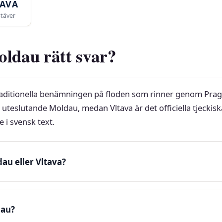
TAVA
täver
oldau rätt svar?
raditionella benämningen på floden som rinner genom Prag.
uteslutande Moldau, medan Vltava är det officiella tjeckis
 i svensk text.
au eller Vltava?
dau?