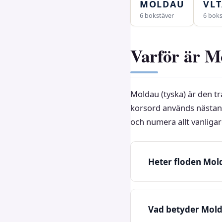
MOLDAU
VL
6 bokstäver
6 boks
Varför är M
Moldau (tyska) är den t
korsord används nästan 
och numera allt vanligare
Heter floden Mold
Vad betyder Mol