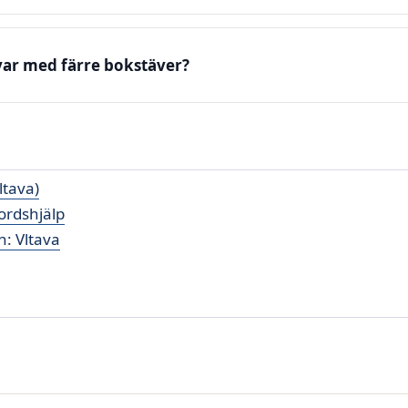
var med färre bokstäver?
ltava)
ordshjälp
: Vltava