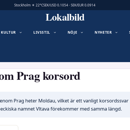
Stockholm ☀ 22°C
SEK/USD 0.1054 · SEK/EUR 0.0914
Lokalbild
KULTUR
LIVSSTIL
NÖJE
NYHETER
om Prag korsord
enom Prag heter Moldau, vilket är ett vanligt korsordssvar
 tjeckiska namnet Vltava förekommer med samma längd.