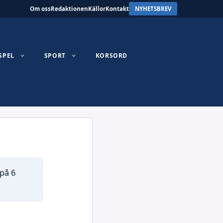
Om oss
Redaktionen
Källor
Kontakt
NYHETSBREV
SPEL
SPORT
KORSORD
 på 6