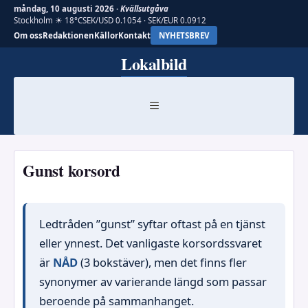
måndag, 10 augusti 2026 ·
Kvällsutgåva
Stockholm ☀ 18°C
SEK/USD 0.1054 · SEK/EUR 0.0912
Om oss
Redaktionen
Källor
Kontakt
NYHETSBREV
Hoppa
Lokalbild
till
innehåll
MENY
Gunst korsord
Ledtråden ”gunst” syftar oftast på en tjänst
eller ynnest. Det vanligaste korsordssvaret
är
NÅD
(3 bokstäver), men det finns fler
synonymer av varierande längd som passar
beroende på sammanhanget.