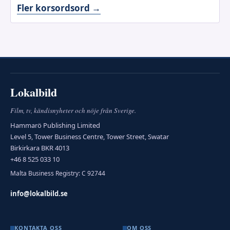
Fler korsordsord →
Lokalbild
Film, tv, kändisnyheter och nöje från Sverige.
Hammarö Publishing Limited
Level 5, Tower Business Centre, Tower Street, Swatar
Birkirkara BKR 4013
+46 8 525 033 10
Malta Business Registry: C 92744
info@lokalbild.se
KONTAKTA OSS
OM OSS