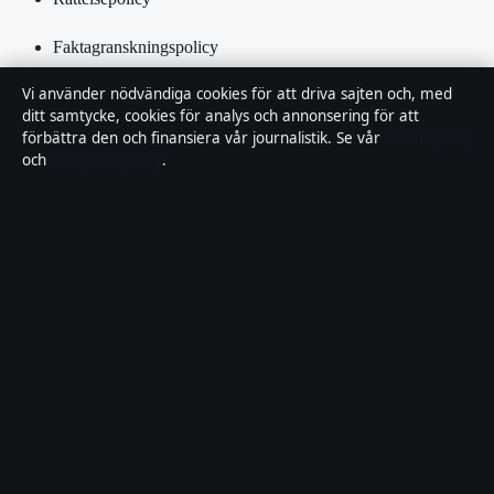
Faktagranskningspolicy
Vi använder nödvändiga cookies för att driva sajten och, med
Ägande & finansiering
ditt samtycke, cookies för analys och annonsering för att
förbättra den och finansiera vår journalistik. Se vår
Cookiepolicy
Integritetspolicy
och
Integritetspolicy
.
Cookiepolicy
Kändisar & integritet
Innehållet är endast avsett för allmän information och ska inte
betraktas som medicinsk, finansiell eller juridisk rådgivning.
Sponsrat material är tydligt märkt. Allmänna förfrågningar:
info@lokalbild.se
.
Utgivare:
Hammarö Publishing Limited, Birkirkara ·
Ansvarig
utgivare:
Andreas Wallin, Chefredaktör · Malta Business Registry
C 92744