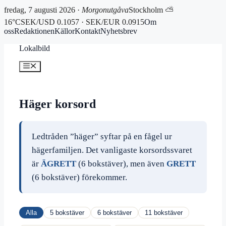
fredag, 7 augusti 2026 ·
Morgonutgåva
Stockholm ⛅
16°C
SEK/USD 0.1057 · SEK/EUR 0.0915
Om
oss
Redaktionen
Källor
Kontakt
Nyhetsbrev
Hoppa
Lokalbild
till
innehåll
Meny
Häger korsord
Ledtråden ”häger” syftar på en fågel ur
hägerfamiljen. Det vanligaste korsordssvaret
är
ÄGRETT
(6 bokstäver), men även
GRETT
(6 bokstäver) förekommer.
Alla
5 bokstäver
6 bokstäver
11 bokstäver