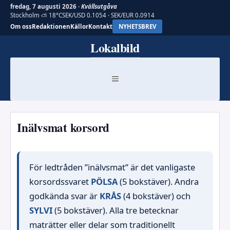
fredag, 7 augusti 2026 ·
Kvällsutgåva
Stockholm ⛅ 18°C
SEK/USD 0.1054 · SEK/EUR 0.0914
Om oss
Redaktionen
Källor
Kontakt
NYHETSBREV
Hoppa
Lokalbild
till
innehåll
MENY
Inälvsmat korsord
För ledtråden ”inälvsmat” är det vanligaste
korsordssvaret
PÖLSA
(5 bokstäver). Andra
godkända svar är
KRÅS
(4 bokstäver) och
SYLVI
(5 bokstäver). Alla tre betecknar
maträtter eller delar som traditionellt