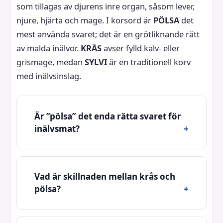
som tillagas av djurens inre organ, såsom lever,
njure, hjärta och mage. I korsord är
PÖLSA
det
mest använda svaret; det är en grötliknande rätt
av malda inälvor.
KRÅS
avser fylld kalv- eller
grismage, medan
SYLVI
är en traditionell korv
med inälvsinslag.
Är ”pölsa” det enda rätta svaret för
inälvsmat?
Vad är skillnaden mellan krås och
pölsa?