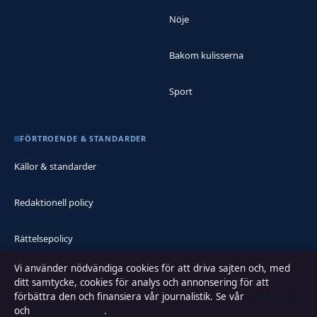
Nöje
Bakom kulisserna
Sport
FÖRTROENDE & STANDARDER
Källor & standarder
Redaktionell policy
Rättelsepolicy
Vi använder nödvändiga cookies för att driva sajten och, med
Faktagranskningspolicy
ditt samtycke, cookies för analys och annonsering för att
förbättra den och finansiera vår journalistik. Se vår
Cookiepolicy
Ägande & finansiering
och
Integritetspolicy
.