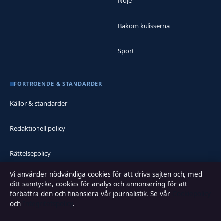
Nöje
Bakom kulisserna
Sport
FÖRTROENDE & STANDARDER
Källor & standarder
Redaktionell policy
Rättelsepolicy
Vi använder nödvändiga cookies för att driva sajten och, med
Faktagranskningspolicy
ditt samtycke, cookies för analys och annonsering för att
förbättra den och finansiera vår journalistik. Se vår
Cookiepolicy
Ägande & finansiering
och
Integritetspolicy
.