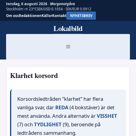
torsdag, 6 augusti 2026 ·
Morgonutgåva
Stockholm ⛅ 23°C
SEK/USD 0.1054 · SEK/EUR 0.0912
Om oss
Redaktionen
Källor
Kontakt
NYHETSBREV
Hoppa
Lokalbild
till
innehåll
MENY
Klarhet korsord
Korsordsledtråden ”klarhet” har flera
vanliga svar, där
REDA
(4 bokstäver) är det
mest använda. Andra alternativ är
VISSHET
(7) och
TYDLIGHET
(9), beroende på
ledtrådens sammanhang.