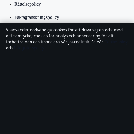
Rättelsepolicy
Faktagranskningspolicy
Vi använder nödvändiga cookies för att driva sajten och, med
Ägande & finansiering
ditt samtycke, cookies för analys och annonsering för att
förbättra den och finansiera vår journalistik. Se vår
Cookiepolicy
Integritetspolicy
och
Integritetspolicy
.
Cookiepolicy
Kändisar & integritet
Innehållet är endast avsett för allmän information och ska inte
betraktas som medicinsk, finansiell eller juridisk rådgivning.
Sponsrat material är tydligt märkt. Allmänna förfrågningar:
info@lokalbild.se
.
Utgivare:
Hammarö Publishing Limited, Birkirkara ·
Ansvarig
utgivare:
Andreas Wallin, Chefredaktör · Malta Business Registry
C 92744