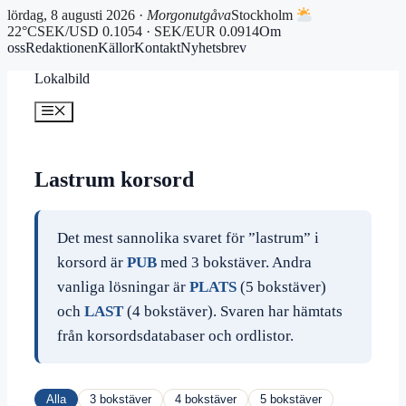
lördag, 8 augusti 2026 ·
Morgonutgåva
Stockholm
22°C
SEK/USD 0.1054 · SEK/EUR 0.0914
Om
oss
Redaktionen
Källor
Kontakt
Nyhetsbrev
Hoppa
Lokalbild
till
innehåll
Meny
Lastrum korsord
Det mest sannolika svaret för ”lastrum” i
korsord är
PUB
med 3 bokstäver. Andra
vanliga lösningar är
PLATS
(5 bokstäver)
och
LAST
(4 bokstäver). Svaren har hämtats
från korsordsdatabaser och ordlistor.
Alla
3 bokstäver
4 bokstäver
5 bokstäver