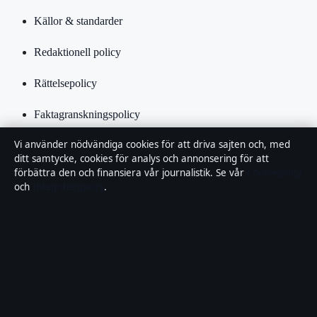
Källor & standarder
Redaktionell policy
Rättelsepolicy
Faktagranskningspolicy
Vi använder nödvändiga cookies för att driva sajten och, med
Ägande & finansiering
ditt samtycke, cookies för analys och annonsering för att
förbättra den och finansiera vår journalistik. Se vår
Cookiepolicy
Integritetspolicy
och
Integritetspolicy
.
Cookiepolicy
Kändisar & integritet
Innehållet är endast avsett för allmän information och ska inte
betraktas som medicinsk, finansiell eller juridisk rådgivning.
Sponsrat material är tydligt märkt. Allmänna förfrågningar: