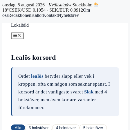
onsdag, 5 augusti 2026 ·
Kvällsutgåva
Stockholm
18°C
SEK/USD 0.1054 · SEK/EUR 0.0912
Om
oss
Redaktionen
Källor
Kontakt
Nyhetsbrev
Hoppa
Lokalbild
till
innehåll
Meny
Lealös korsord
Ordet
lealös
betyder slapp eller vek i
kroppen, ofta om någon som saknar spänst. I
korsord är det vanligaste svaret
Slak
med 4
bokstäver, men även kortare varianter
förekommer.
Alla
3 bokstäver
4 bokstäver
5 bokstäver