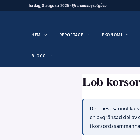
lördag, 8 augusti 2026 ·
Eftermiddagsutgåva
Hoppa
till
innehåll
HEM
REPORTAGE
EKONOMI
BLOGG
Lob korso
Det mest sannolika ko
en avgränsad del av e
i korsordssammanha