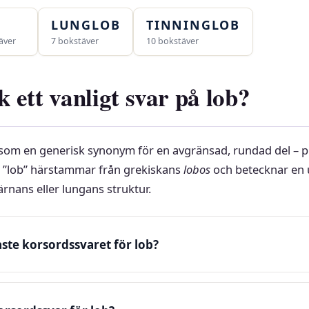
LUNGLOB
TINNINGLOB
äver
7 bokstäver
10 bokstäver
k ett vanligt svar på lob?
” som en generisk synonym för en avgränsad, rundad del – 
t ”lob” härstammar från grekiskans
lobos
och betecknar en 
hjärnans eller lungans struktur.
aste korsordssvaret för lob?