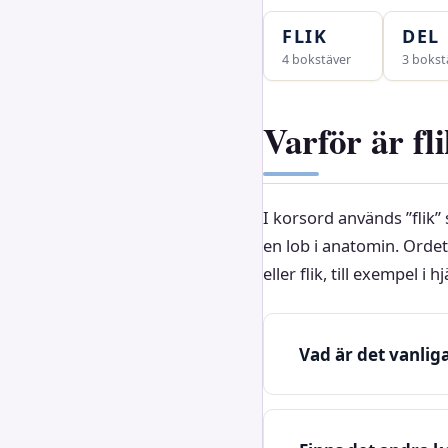
FLIK
DEL
4 bokstäver
3 bokst
Varför är fli
I korsord används ”flik
en lob i anatomin. Orde
eller flik, till exempel i 
Vad är det vanlig