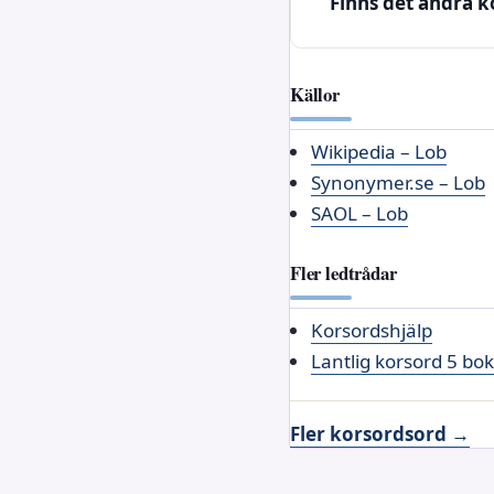
Finns det andra k
Källor
Wikipedia – Lob
Synonymer.se – Lob
SAOL – Lob
Fler ledtrådar
Korsordshjälp
Lantlig korsord 5 bo
Fler korsordsord →