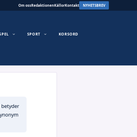
Om oss
Redaktionen
Källor
Kontakt
NYHETSBREV
SPEL
SPORT
KORSORD
b betyder
 synonym