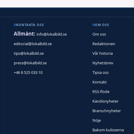
KONTAKTA OSS
OM OSS
Allmänt:
info@lokalbild.se
Om oss
editorial@lokalbild.se
Redaktionen
tips@lokalbild.se
Vår historia
press@lokalbild.se
Nyhetsbrev
+46 8 525 033 10
Tipsa oss
Kontakt
RSS-flöde
Kändisnyheter
Branschnyheter
Nöje
Bakom kulisserna