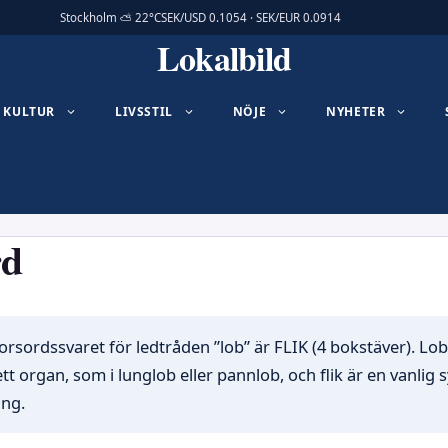
Stockholm ⛅ 22°C
SEK/USD 0.1054 · SEK/EUR 0.0914
Lokalbild
KULTUR
LIVSSTIL
NÖJE
NYHETER
rd
rsordssvaret för ledtråden ”lob” är FLIK (4 bokstäver). Lo
tt organ, som i lunglob eller pannlob, och flik är en vanlig
ng.