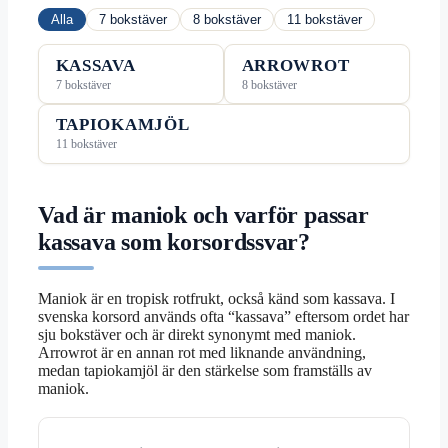
Alla
7 bokstäver
8 bokstäver
11 bokstäver
KASSAVA
ARROWROT
7 bokstäver
8 bokstäver
TAPIOKAMJÖL
11 bokstäver
Vad är maniok och varför passar
kassava som korsordssvar?
Maniok är en tropisk rotfrukt, också känd som kassava. I
svenska korsord används ofta “kassava” eftersom ordet har
sju bokstäver och är direkt synonymt med maniok.
Arrowrot är en annan rot med liknande användning,
medan tapiokamjöl är den stärkelse som framställs av
maniok.