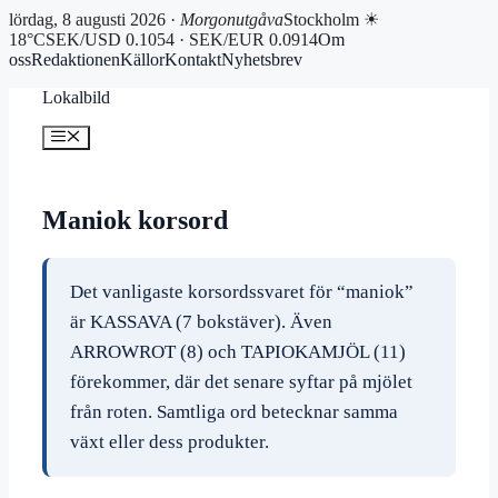
lördag, 8 augusti 2026 ·
Morgonutgåva
Stockholm ☀
18°C
SEK/USD 0.1054 · SEK/EUR 0.0914
Om
oss
Redaktionen
Källor
Kontakt
Nyhetsbrev
Hoppa
Lokalbild
till
innehåll
Meny
Maniok korsord
Det vanligaste korsordssvaret för “maniok”
är KASSAVA (7 bokstäver). Även
ARROWROT (8) och TAPIOKAMJÖL (11)
förekommer, där det senare syftar på mjölet
från roten. Samtliga ord betecknar samma
växt eller dess produkter.