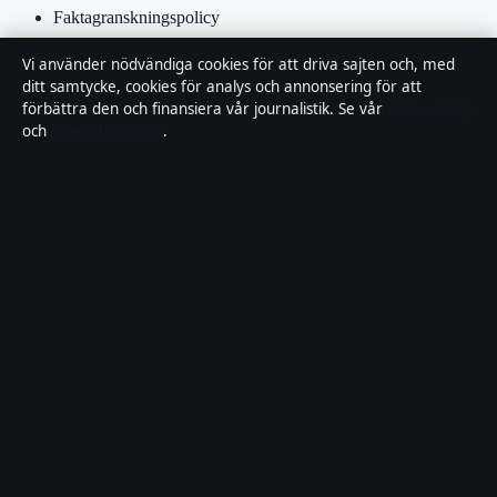
Faktagranskningspolicy
Vi använder nödvändiga cookies för att driva sajten och, med
Ägande & finansiering
ditt samtycke, cookies för analys och annonsering för att
förbättra den och finansiera vår journalistik. Se vår
Cookiepolicy
Integritetspolicy
och
Integritetspolicy
.
Cookiepolicy
Kändisar & integritet
Innehållet är endast avsett för allmän information och ska inte
betraktas som medicinsk, finansiell eller juridisk rådgivning.
Sponsrat material är tydligt märkt. Allmänna förfrågningar:
info@lokalbild.se
.
Utgivare:
Hammarö Publishing Limited, Birkirkara ·
Ansvarig
utgivare:
Andreas Wallin, Chefredaktör · Malta Business Registry
C 92744
© 2026 Lokalbild.se · Hammarö Publishing Limited ·
WorldRSS
·