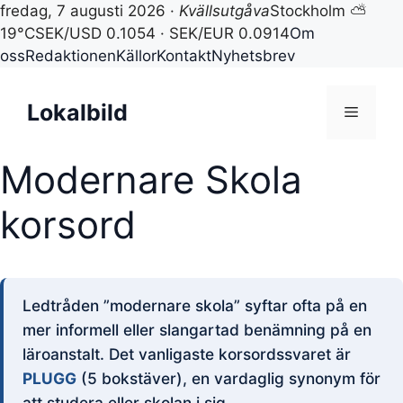
fredag, 7 augusti 2026 ·
Kvällsutgåva
Stockholm ⛅
19°C
SEK/USD 0.1054 · SEK/EUR 0.0914
Om
oss
Redaktionen
Källor
Kontakt
Nyhetsbrev
Hoppa
till
Lokalbild
Meny
innehåll
Modernare Skola
korsord
Ledtråden ”modernare skola” syftar ofta på en
mer informell eller slangartad benämning på en
läroanstalt. Det vanligaste korsordssvaret är
PLUGG
(5 bokstäver), en vardaglig synonym för
att studera eller skolan i sig.