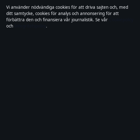
Integritetspolicy
Vi använder nödvändiga cookies för att driva sajten och, med
ditt samtycke, cookies för analys och annonsering för att
Cookiepolicy
förbättra den och finansiera vår journalistik. Se vår
Cookiepolicy
och
Integritetspolicy
.
Kändisar & integritet
Innehållet är endast avsett för allmän information och
ska inte betraktas som medicinsk, finansiell eller
juridisk rådgivning. Sponsrat material är tydligt märkt.
Allmänna förfrågningar:
info@lokalbild.se
.
Utgivare:
Hammarö Publishing Limited, Birkirkara ·
Ansvarig utgivare:
Andreas Wallin, Chefredaktör ·
Malta Business Registry C 92744
© 2026 Lokalbild.se · Hammarö Publishing Limited ·
WorldRSS
·
Så verifierar vi vår rapportering