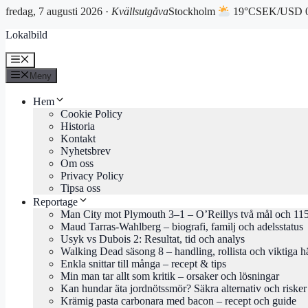
fredag, 7 augusti 2026 ·
Kvällsutgåva
Stockholm
19°C
SEK/USD 0
Hoppa
Lokalbild
till
innehåll
Meny
Meny
Hem
Cookie Policy
Historia
Kontakt
Nyhetsbrev
Om oss
Privacy Policy
Tipsa oss
Reportage
Man City mot Plymouth 3–1 – O’Reillys två mål och 115
Maud Tarras-Wahlberg – biografi, familj och adelsstatus
Usyk vs Dubois 2: Resultat, tid och analys
Walking Dead säsong 8 – handling, rollista och viktiga h
Enkla snittar till många – recept & tips
Min man tar allt som kritik – orsaker och lösningar
Kan hundar äta jordnötssmör? Säkra alternativ och risker
Krämig pasta carbonara med bacon – recept och guide