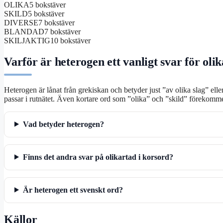
OLIKA
5 bokstäver
SKILD
5 bokstäver
DIVERSE
7 bokstäver
BLANDAD
7 bokstäver
SKILJAKTIG
10 bokstäver
Varför är heterogen ett vanligt svar för oli
Heterogen är lånat från grekiskan och betyder just ”av olika slag” ell
passar i rutnätet. Även kortare ord som ”olika” och ”skild” förekomme
Vad betyder heterogen?
Finns det andra svar på olikartad i korsord?
Är heterogen ett svenskt ord?
Källor