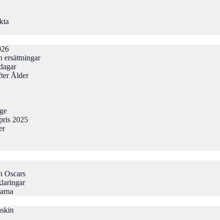
kta
026
 ersättningar
odagar
ter Ålder
gge
pris 2025
er
h Oscars
laringar
larna
askin