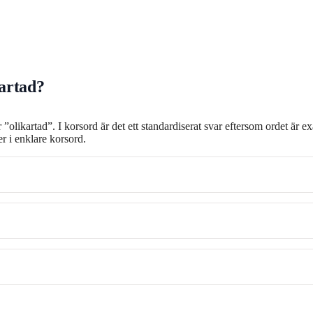
kartad?
er ”olikartad”. I korsord är det ett standardiserat svar eftersom ordet 
r i enklare korsord.