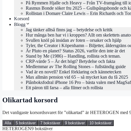
På Rymmen Hjalle och Heavy – Från TV-framgång till i
Rasmus Bonde söker fru 2025 – Gullspångsbonde och kä
Rollistan i Domare Claire Lewis – Erin Richards och To
Korsord
Blogg
Jag tänker alltså finns jag – betydelse och kritik
Hur många ben har vi i kroppen? Allt om skelettets anat
Svullen knöl på insidan av foten – orsaker och hjälp
Tyler, the Creator i Köpenhamn – Biljetter, åldersgräns o
Är Pluto en planet? Status 2026, varför den inte är det
Stand by Me (1986) – Handling, rollista och teman.
CRP-värde 5 – Är det högt? Betydelse och fakta
Medlemmar av The Rolling Stones – fullständig guide
Vad är en novell? Enkel förklaring och kännetecken
Max allmän pension vid 65 – så mycket kan du få 2025
Plånboksfodral iPhone 16 Pro – bästa valen med MagSa
Ett päron till farsa – alla filmer och rollista
Olikartad korsord
Det vanligaste korsordssvaret för ”olikartad” är HETEROGEN med 9 bok
Alla
5 bokstäver
7 bokstäver
9 bokstäver
10 bokstäver
HETEROGEN
9 bokstäver