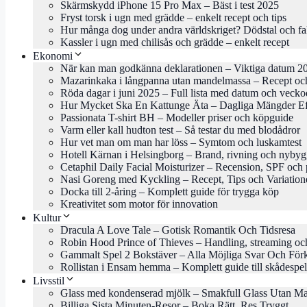
Skärmskydd iPhone 15 Pro Max – Bäst i test 2025
Fryst torsk i ugn med grädde – enkelt recept och tips
Hur många dog under andra världskriget? Dödstal och fa
Kassler i ugn med chilisås och grädde – enkelt recept
Ekonomi
När kan man godkänna deklarationen – Viktiga datum 2
Mazarinkaka i långpanna utan mandelmassa – Recept och
Röda dagar i juni 2025 – Full lista med datum och veck
Hur Mycket Ska En Kattunge Äta – Dagliga Mängder Ef
Passionata T-shirt BH – Modeller priser och köpguide
Varm eller kall hudton test – Så testar du med blodådror
Hur vet man om man har löss – Symtom och luskamtest
Hotell Kärnan i Helsingborg – Brand, rivning och nyby
Cetaphil Daily Facial Moisturizer – Recension, SPF och 
Nasi Goreng med Kyckling – Recept, Tips och Variation
Docka till 2-åring – Komplett guide för trygga köp
Kreativitet som motor för innovation
Kultur
Dracula A Love Tale – Gotisk Romantik Och Tidsresa
Robin Hood Prince of Thieves – Handling, streaming oc
Gammalt Spel 2 Bokstäver – Alla Möjliga Svar Och Förk
Rollistan i Ensam hemma – Komplett guide till skådespe
Livsstil
Glass med kondenserad mjölk – Smakfull Glass Utan M
Billiga Sista Minuten-Resor – Boka Rätt, Res Tryggt