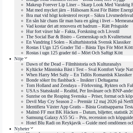
Makeup Forever Lip Liner – Skarp Look Med Varaktig 
Mat med mycket järn – Hälsosam Kost För Bättre Energi
Bra mat vid högt kolesterol recept – Säkra Livsmedelsval
En sån här chans får man bara en gång i livet – Memeana
Vad kostar det att renovera ett badrum – Rätt Prisguide
Hur fort växer hår – Fakta, Forskning och Livsstil
The Social Bar & Bistro – Gemenskap och Kvalitetsmat
En Vandring I Solen – Kulturhistorisk Svensk Klassiker
Rostas I Ugn 125 Grader Tid – Bästa Tips För Mört Kött
Rostas i ugn 125 grader tid – Mört Och Saftigt Kött
Nöje
Dawn of the Dead – Filmhistoria och Kulturanalys
Kyltäcke Människa Bäst i Test – Sval Komfort Varje Nat
When Harry Met Sally – En Tidlös Romantisk Klassiker
Bonde söker fru flashback – Insikter i Deltagarna
Tom Holland and Zendaya – Förlovning, Rykten och Fa
USA:s Statsskuld – Realtid, Per Invånare och BNP-ande
Sunrise on the Reaping Svenska – Priser, format och köp
Devil May Cry Season 2 – Premiär 12 maj 2026 på Netfl
Identifiera Växter App Gratis – Bästa Gratisapparna Tes
Malmö FF mot BK Häcken – Datum, biljetter, statistik 2
Samsung Galaxy A55 5G – Pris, recension och köpguid
Hotel Blu Radi on Reykjavik – Guide med omdömen och
Nyheter