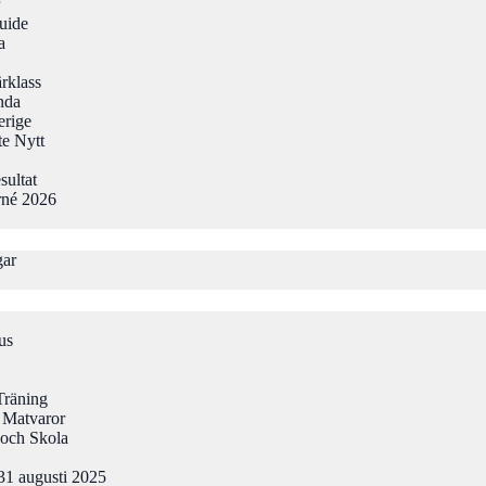
uide
a
rklass
nda
erige
te Nytt
sultat
rné 2026
gar
us
Träning
 Matvaror
och Skola
31 augusti 2025