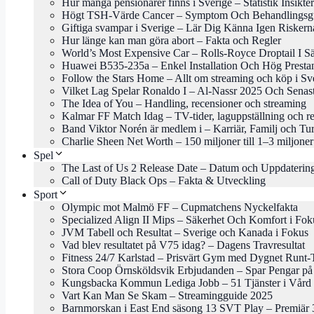
Hur många pensionärer finns i Sverige – Statistik Insikter
Högt TSH-Värde Cancer – Symptom Och Behandlingsg
Giftiga svampar i Sverige – Lär Dig Känna Igen Riskern
Hur länge kan man göra abort – Fakta och Regler
World’s Most Expensive Car – Rolls-Royce Droptail I Sä
Huawei B535-235a – Enkel Installation Och Hög Presta
Follow the Stars Home – Allt om streaming och köp i Sv
Vilket Lag Spelar Ronaldo I – Al-Nassr 2025 Och Senas
The Idea of You – Handling, recensioner och streaming
Kalmar FF Match Idag – TV-tider, laguppställning och re
Band Viktor Norén är medlem i – Karriär, Familj och Tu
Charlie Sheen Net Worth – 150 miljoner till 1–3 miljoner
Spel
The Last of Us 2 Release Date – Datum och Uppdaterin
Call of Duty Black Ops – Fakta & Utveckling
Sport
Olympic mot Malmö FF – Cupmatchens Nyckelfakta
Specialized Align II Mips – Säkerhet Och Komfort i Fok
JVM Tabell och Resultat – Sverige och Kanada i Fokus
Vad blev resultatet på V75 idag? – Dagens Travresultat
Fitness 24/7 Karlstad – Prisvärt Gym med Dygnet Runt-
Stora Coop Örnsköldsvik Erbjudanden – Spar Pengar på
Kungsbacka Kommun Lediga Jobb – 51 Tjänster i Vård 
Vart Kan Man Se Skam – Streamingguide 2025
Barnmorskan i East End säsong 13 SVT Play – Premiär 