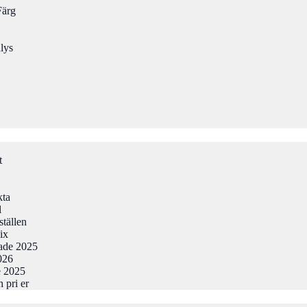
Färg
lys
t
kta
l
ställen
ix
tade 2025
026
e 2025
 pri er