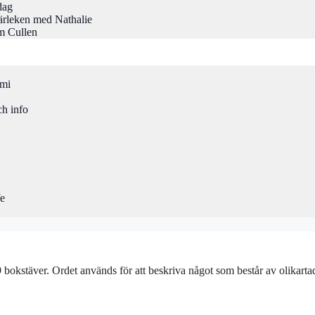
dag
rleken med Nathalie
m Cullen
omi
ch info
fe
stäver. Ordet används för att beskriva något som består av olikartade 