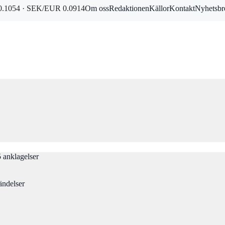
.1054 · SEK/EUR 0.0914
Om oss
Redaktionen
Källor
Kontakt
Nyhetsbr
 anklagelser
ändelser