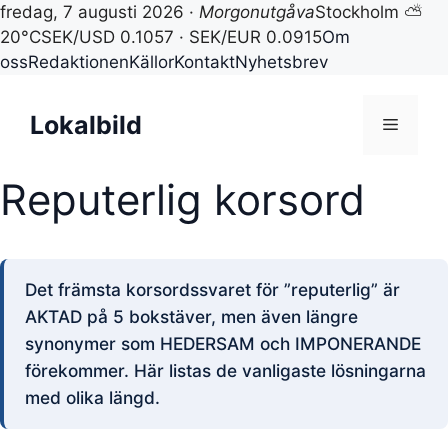
fredag, 7 augusti 2026 ·
Morgonutgåva
Stockholm ⛅
20°C
SEK/USD 0.1057 · SEK/EUR 0.0915
Om
oss
Redaktionen
Källor
Kontakt
Nyhetsbrev
Hoppa
till
Lokalbild
Meny
innehåll
Reputerlig korsord
Det främsta korsordssvaret för ”reputerlig” är
AKTAD på 5 bokstäver, men även längre
synonymer som HEDERSAM och IMPONERANDE
förekommer. Här listas de vanligaste lösningarna
med olika längd.