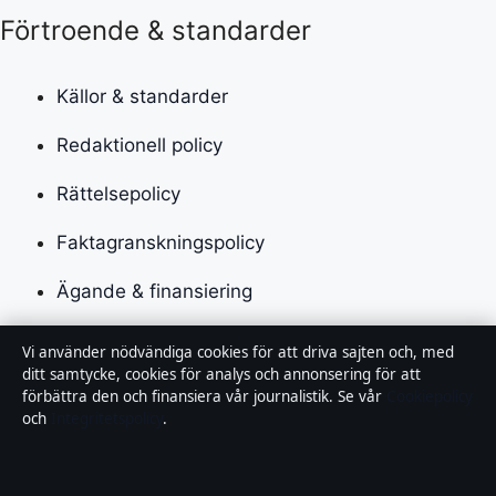
Förtroende & standarder
Källor & standarder
Redaktionell policy
Rättelsepolicy
Faktagranskningspolicy
Ägande & finansiering
Integritetspolicy
Vi använder nödvändiga cookies för att driva sajten och, med
ditt samtycke, cookies för analys och annonsering för att
Cookiepolicy
förbättra den och finansiera vår journalistik. Se vår
Cookiepolicy
och
Integritetspolicy
.
Kändisar & integritet