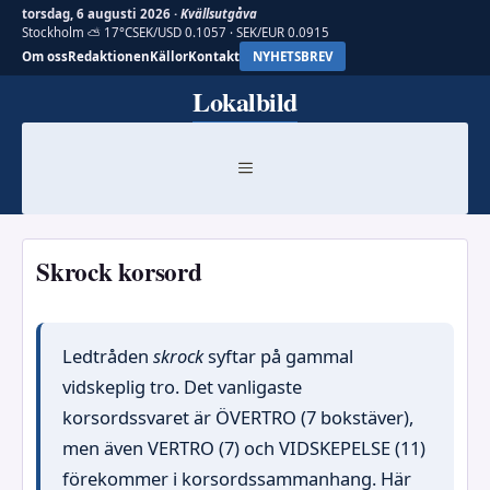
torsdag, 6 augusti 2026 ·
Kvällsutgåva
Stockholm ⛅ 17°C
SEK/USD 0.1057 · SEK/EUR 0.0915
Om oss
Redaktionen
Källor
Kontakt
NYHETSBREV
Hoppa
Lokalbild
till
innehåll
MENY
Skrock korsord
Ledtråden
skrock
syftar på gammal
vidskeplig tro. Det vanligaste
korsordssvaret är ÖVERTRO (7 bokstäver),
men även VERTRO (7) och VIDSKEPELSE (11)
förekommer i korsordssammanhang. Här