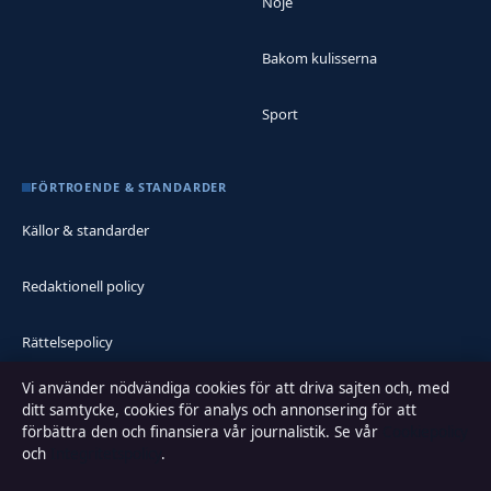
Nöje
Bakom kulisserna
Sport
FÖRTROENDE & STANDARDER
Källor & standarder
Redaktionell policy
Rättelsepolicy
Vi använder nödvändiga cookies för att driva sajten och, med
Faktagranskningspolicy
ditt samtycke, cookies för analys och annonsering för att
förbättra den och finansiera vår journalistik. Se vår
Cookiepolicy
Ägande & finansiering
och
Integritetspolicy
.