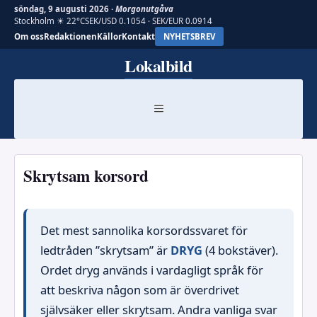
söndag, 9 augusti 2026 ·
Morgonutgåva
Stockholm ☀ 22°C
SEK/USD 0.1054 · SEK/EUR 0.0914
Om oss
Redaktionen
Källor
Kontakt
NYHETSBREV
Hoppa
Lokalbild
till
innehåll
MENY
Skrytsam korsord
Det mest sannolika korsordssvaret för
ledtråden ”skrytsam” är
DRYG
(4 bokstäver).
Ordet dryg används i vardagligt språk för
att beskriva någon som är överdrivet
självsäker eller skrytsam. Andra vanliga svar