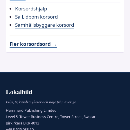
Korsordshjälp
Sa Lidbom korsord
Samhällsbyggare korsord
Fler korsordsord →
Lokalbild
Film, tv, kändisnyheter och nöje från Sverige.
Hammarö Publishing Limited
Level 5, Tower Business Centre, Tower Street, Swatar
Birkirkara BKR 4013
+46 8 525 033 10