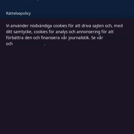
Rättelsepolicy
Vi använder nödvändiga cookies för att driva sajten och, med
Faktagranskningspolicy
ditt samtycke, cookies för analys och annonsering för att
förbättra den och finansiera vår journalistik. Se vår
Cookiepolicy
Ägande & finansiering
och
Integritetspolicy
.
Integritetspolicy
Cookiepolicy
Kändisar & integritet
Innehållet är endast avsett för allmän information och ska inte betraktas
som medicinsk, finansiell eller juridisk rådgivning. Sponsrat material är
tydligt märkt. Allmänna förfrågningar:
info@lokalbild.se
.