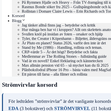
På Rymmen Hjalle och Heavy – Från TV-framgång till i
Rasmus Bonde söker fru 2025 – Gullspångsbonde och kä
Rollistan i Domare Claire Lewis – Erin Richards och To
Korsord
Blogg
Jag tänker alltså finns jag – betydelse och kritik
Hur många ben har vi i kroppen? Allt om skelettets anat
Svullen knöl på insidan av foten – orsaker och hjälp
Tyler, the Creator i Köpenhamn – Biljetter, åldersgräns o
Är Pluto en planet? Status 2026, varför den inte är det
Stand by Me (1986) – Handling, rollista och teman.
CRP-värde 5 – Är det högt? Betydelse och fakta
Medlemmar av The Rolling Stones – fullständig guide
Vad är en novell? Enkel förklaring och kännetecken
Max allmän pension vid 65 – så mycket kan du få 2025
Plånboksfodral iPhone 16 Pro – bästa valen med MagSa
Ett päron till farsa – alla filmer och rollista
Strömvirvlar korsord
För ledtråden ”strömvirvlar” är det vanligaste korsord
EDA
(3 bokstäver) och
STRÖMVIRVEL
(11 bokstä