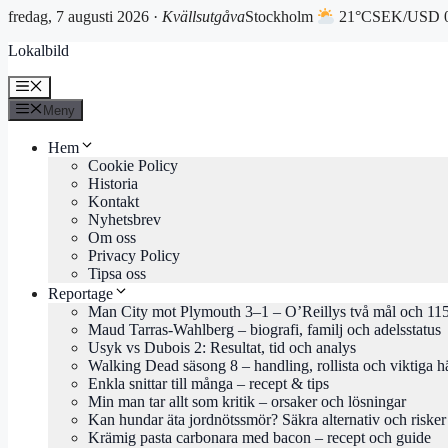
fredag, 7 augusti 2026 ·
Kvällsutgåva
Stockholm
21°C
SEK/USD 0
Hoppa
Lokalbild
till
innehåll
Meny
Meny
Hem
Cookie Policy
Historia
Kontakt
Nyhetsbrev
Om oss
Privacy Policy
Tipsa oss
Reportage
Man City mot Plymouth 3–1 – O’Reillys två mål och 115
Maud Tarras-Wahlberg – biografi, familj och adelsstatus
Usyk vs Dubois 2: Resultat, tid och analys
Walking Dead säsong 8 – handling, rollista och viktiga h
Enkla snittar till många – recept & tips
Min man tar allt som kritik – orsaker och lösningar
Kan hundar äta jordnötssmör? Säkra alternativ och risker
Krämig pasta carbonara med bacon – recept och guide