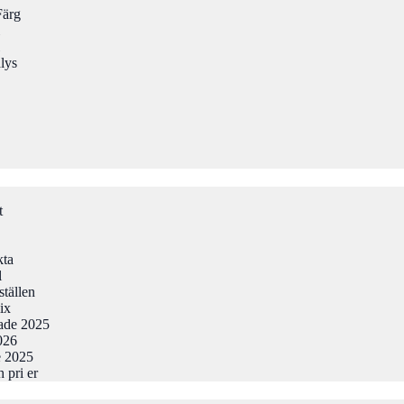
Färg
lys
t
kta
l
ställen
ix
tade 2025
026
e 2025
 pri er