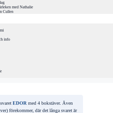
dag
rleken med Nathalie
m Cullen
omi
ch info
fe
ssvaret
EDOR
med 4 bokstäver. Även
ver) förekommer, där det långa svaret är