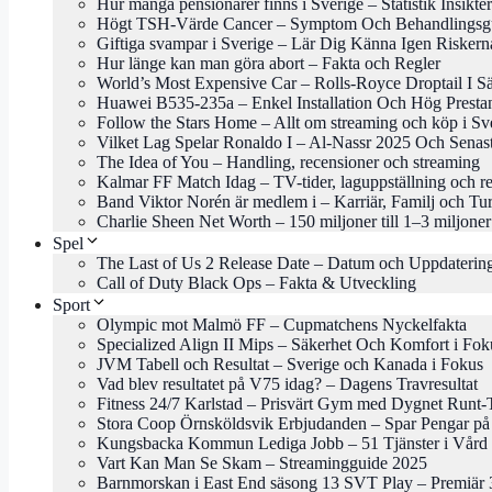
Hur många pensionärer finns i Sverige – Statistik Insikter
Högt TSH-Värde Cancer – Symptom Och Behandlingsg
Giftiga svampar i Sverige – Lär Dig Känna Igen Riskern
Hur länge kan man göra abort – Fakta och Regler
World’s Most Expensive Car – Rolls-Royce Droptail I Sä
Huawei B535-235a – Enkel Installation Och Hög Presta
Follow the Stars Home – Allt om streaming och köp i Sv
Vilket Lag Spelar Ronaldo I – Al-Nassr 2025 Och Senas
The Idea of You – Handling, recensioner och streaming
Kalmar FF Match Idag – TV-tider, laguppställning och re
Band Viktor Norén är medlem i – Karriär, Familj och Tu
Charlie Sheen Net Worth – 150 miljoner till 1–3 miljoner
Spel
The Last of Us 2 Release Date – Datum och Uppdaterin
Call of Duty Black Ops – Fakta & Utveckling
Sport
Olympic mot Malmö FF – Cupmatchens Nyckelfakta
Specialized Align II Mips – Säkerhet Och Komfort i Fok
JVM Tabell och Resultat – Sverige och Kanada i Fokus
Vad blev resultatet på V75 idag? – Dagens Travresultat
Fitness 24/7 Karlstad – Prisvärt Gym med Dygnet Runt-
Stora Coop Örnsköldsvik Erbjudanden – Spar Pengar på
Kungsbacka Kommun Lediga Jobb – 51 Tjänster i Vård 
Vart Kan Man Se Skam – Streamingguide 2025
Barnmorskan i East End säsong 13 SVT Play – Premiär 