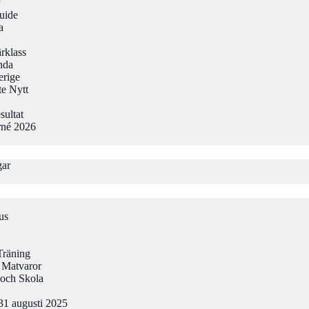
uide
a
rklass
nda
erige
te Nytt
sultat
rné 2026
gar
us
Träning
 Matvaror
och Skola
31 augusti 2025