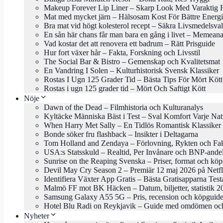
Makeup Forever Lip Liner – Skarp Look Med Varaktig 
Mat med mycket järn – Hälsosam Kost För Bättre Energi
Bra mat vid högt kolesterol recept – Säkra Livsmedelsval
En sån här chans får man bara en gång i livet – Memeana
Vad kostar det att renovera ett badrum – Rätt Prisguide
Hur fort växer hår – Fakta, Forskning och Livsstil
The Social Bar & Bistro – Gemenskap och Kvalitetsmat
En Vandring I Solen – Kulturhistorisk Svensk Klassiker
Rostas I Ugn 125 Grader Tid – Bästa Tips För Mört Kött
Rostas i ugn 125 grader tid – Mört Och Saftigt Kött
Nöje
Dawn of the Dead – Filmhistoria och Kulturanalys
Kyltäcke Människa Bäst i Test – Sval Komfort Varje Nat
When Harry Met Sally – En Tidlös Romantisk Klassiker
Bonde söker fru flashback – Insikter i Deltagarna
Tom Holland and Zendaya – Förlovning, Rykten och Fa
USA:s Statsskuld – Realtid, Per Invånare och BNP-ande
Sunrise on the Reaping Svenska – Priser, format och köp
Devil May Cry Season 2 – Premiär 12 maj 2026 på Netfl
Identifiera Växter App Gratis – Bästa Gratisapparna Tes
Malmö FF mot BK Häcken – Datum, biljetter, statistik 2
Samsung Galaxy A55 5G – Pris, recension och köpguid
Hotel Blu Radi on Reykjavik – Guide med omdömen och
Nyheter