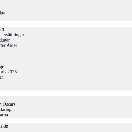
kta
026
 ersättningar
odagar
ter Ålder
gge
pris 2025
er
h Oscars
laringar
larna
askin