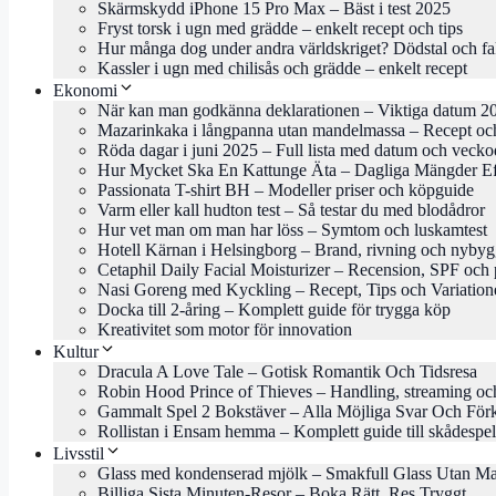
Skärmskydd iPhone 15 Pro Max – Bäst i test 2025
Fryst torsk i ugn med grädde – enkelt recept och tips
Hur många dog under andra världskriget? Dödstal och fa
Kassler i ugn med chilisås och grädde – enkelt recept
Ekonomi
När kan man godkänna deklarationen – Viktiga datum 2
Mazarinkaka i långpanna utan mandelmassa – Recept och
Röda dagar i juni 2025 – Full lista med datum och veck
Hur Mycket Ska En Kattunge Äta – Dagliga Mängder Ef
Passionata T-shirt BH – Modeller priser och köpguide
Varm eller kall hudton test – Så testar du med blodådror
Hur vet man om man har löss – Symtom och luskamtest
Hotell Kärnan i Helsingborg – Brand, rivning och nyby
Cetaphil Daily Facial Moisturizer – Recension, SPF och 
Nasi Goreng med Kyckling – Recept, Tips och Variation
Docka till 2-åring – Komplett guide för trygga köp
Kreativitet som motor för innovation
Kultur
Dracula A Love Tale – Gotisk Romantik Och Tidsresa
Robin Hood Prince of Thieves – Handling, streaming oc
Gammalt Spel 2 Bokstäver – Alla Möjliga Svar Och Förk
Rollistan i Ensam hemma – Komplett guide till skådespe
Livsstil
Glass med kondenserad mjölk – Smakfull Glass Utan M
Billiga Sista Minuten-Resor – Boka Rätt, Res Tryggt