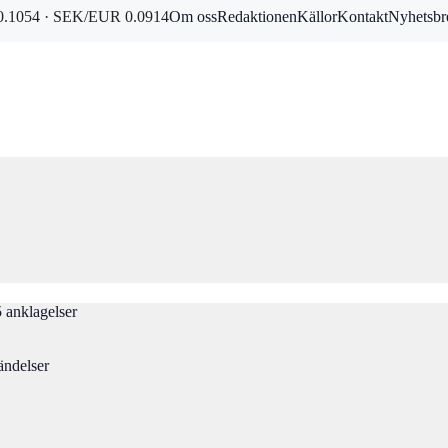
.1054 · SEK/EUR 0.0914
Om oss
Redaktionen
Källor
Kontakt
Nyhetsbr
 anklagelser
ändelser