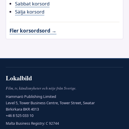
Sabbat korsord
Sälja korsord
Fler korsordsord →
Lokalbild
Film, tv, kändisnyheter och nöje från Sverige.
Hammarö Publishing Limited
Level 5, Tower Business Centre, Tower Street, Swatar
Birkirkara BKR 4013
+46 8 525 033 10
Malta Business Registry: C 92744