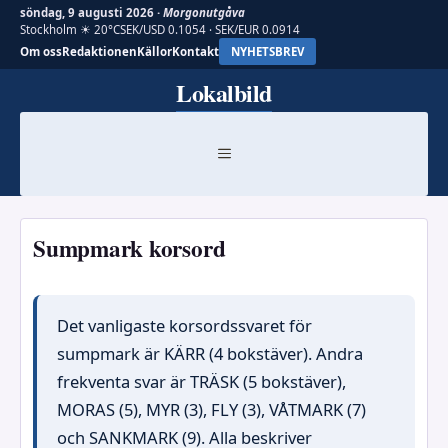
söndag, 9 augusti 2026 ·
Morgonutgåva
Stockholm ☀ 20°C
SEK/USD 0.1054 · SEK/EUR 0.0914
Om oss
Redaktionen
Källor
Kontakt
NYHETSBREV
Hoppa
Lokalbild
till
innehåll
MENY
Sumpmark korsord
Det vanligaste korsordssvaret för
sumpmark är KÄRR (4 bokstäver). Andra
frekventa svar är TRÄSK (5 bokstäver),
MORAS (5), MYR (3), FLY (3), VÅTMARK (7)
och SANKMARK (9). Alla beskriver