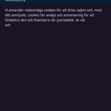
Vi använder nödvändiga cookies för att driva sajten och, med
Faktagranskningspolicy
ditt samtycke, cookies för analys och annonsering för att
förbättra den och finansiera vår journalistik. Se vår
Cookiepolicy
Ägande & finansiering
och
Integritetspolicy
.
Integritetspolicy
Cookiepolicy
Kändisar & integritet
Innehållet är endast avsett för allmän information och ska inte betraktas
som medicinsk, finansiell eller juridisk rådgivning. Sponsrat material är
tydligt märkt. Allmänna förfrågningar:
info@lokalbild.se
.
Utgivare:
Hammarö Publishing Limited, Birkirkara ·
Ansvarig utgivare: