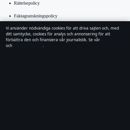
Rättelsepolicy
Faktagranskningspolicy
Vi använder nödvändiga cookies för att driva sajten och, med
Ägande & finansiering
ditt samtycke, cookies för analys och annonsering för att
förbättra den och finansiera vår journalistik. Se vår
Cookiepolicy
Integritetspolicy
och
Integritetspolicy
.
Cookiepolicy
Kändisar & integritet
Innehållet är endast avsett för allmän information och ska inte
betraktas som medicinsk, finansiell eller juridisk rådgivning.
Sponsrat material är tydligt märkt. Allmänna förfrågningar:
info@lokalbild.se
.
Utgivare:
Hammarö Publishing Limited, Birkirkara ·
Ansvarig
utgivare:
Andreas Wallin, Chefredaktör · Malta Business Registry
C 92744