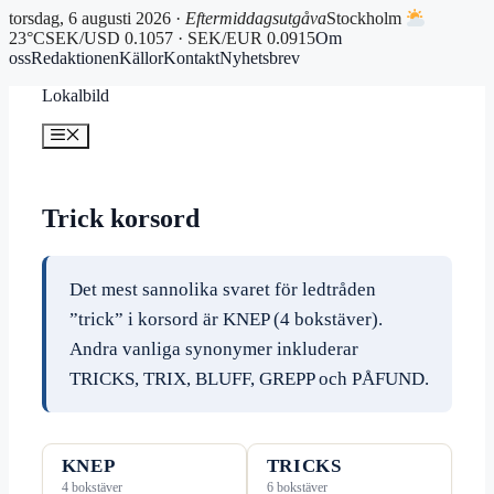
torsdag, 6 augusti 2026 ·
Eftermiddagsutgåva
Stockholm
23°C
SEK/USD 0.1057 · SEK/EUR 0.0915
Om
oss
Redaktionen
Källor
Kontakt
Nyhetsbrev
Hoppa
Lokalbild
till
innehåll
Meny
Trick korsord
Det mest sannolika svaret för ledtråden
”trick” i korsord är KNEP (4 bokstäver).
Andra vanliga synonymer inkluderar
TRICKS, TRIX, BLUFF, GREPP och PÅFUND.
KNEP
TRICKS
4 bokstäver
6 bokstäver