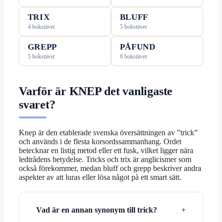
TRIX
BLUFF
4 bokstäver
5 bokstäver
GREPP
PÅFUND
5 bokstäver
6 bokstäver
Varför är KNEP det vanligaste
svaret?
Knep är den etablerade svenska översättningen av ”trick”
och används i de flesta korsordssammanhang. Ordet
betecknar en listig metod eller ett fusk, vilket ligger nära
ledtrådens betydelse. Tricks och trix är anglicismer som
också förekommer, medan bluff och grepp beskriver andra
aspekter av att luras eller lösa något på ett smart sätt.
Vad är en annan synonym till trick?