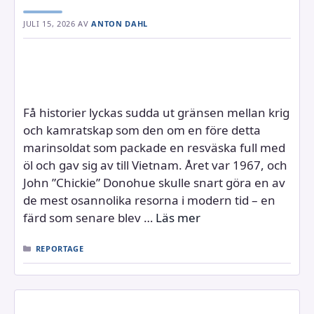
JULI 15, 2026
AV
ANTON DAHL
Få historier lyckas sudda ut gränsen mellan krig
och kamratskap som den om en före detta
marinsoldat som packade en resväska full med
öl och gav sig av till Vietnam. Året var 1967, och
John ”Chickie” Donohue skulle snart göra en av
de mest osannolika resorna i modern tid – en
färd som senare blev …
Läs mer
KATEGORIER
REPORTAGE