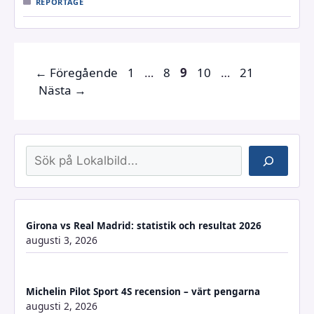
REPORTAGE
Sida
Sida
Sida
Sida
Sida
←
Föregående
1
…
8
9
10
…
21
Nästa
→
Sök
Girona vs Real Madrid: statistik och resultat 2026
augusti 3, 2026
Michelin Pilot Sport 4S recension – värt pengarna
augusti 2, 2026