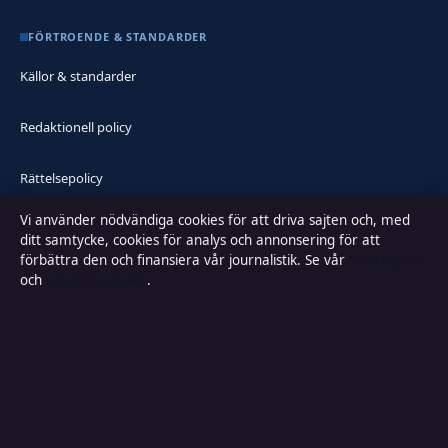
FÖRTROENDE & STANDARDER
Källor & standarder
Redaktionell policy
Rättelsepolicy
Vi använder nödvändiga cookies för att driva sajten och, med
Faktagranskningspolicy
ditt samtycke, cookies för analys och annonsering för att
förbättra den och finansiera vår journalistik. Se vår
Cookiepolicy
Ägande & finansiering
och
Integritetspolicy
.
Integritetspolicy
Cookiepolicy
Kändisar & integritet