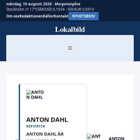
måndag, 10 augusti 2026 ·
Morgonutgåva
Stockholm ⛅ 17°C
SEK/USD 0.1054 · SEK/EUR 0.0914
Om oss
Redaktionen
Källor
Kontakt
NYHETSBREV
Hoppa
Lokalbild
till
innehåll
MENY
ANTON DAHL
REPORTER
ANTON DAHL ÄR
ANTON