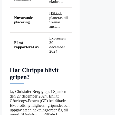
ekobrott
Häktad,
Nuvarande
planeras till
placering
Skenäs
anstalt
Expressen
Först
30
rapporterat av
december
2024
Har Chrippa blivit
gripen?
Ja, Christofer Berg greps i Spanien
den 27 december 2024. Enligt
Göteborgs-Posten (GP) bekräftade
Ekobrottsmyndigheten gripandet och
uppgav att en häktningsorder låg till
grund. Händelsen inträffade i