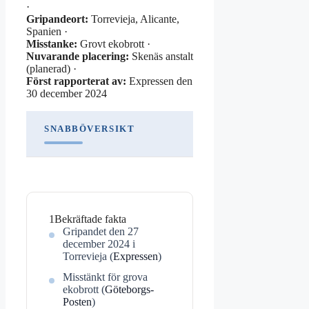
·
Gripandeort:
Torrevieja, Alicante,
Spanien ·
Misstanke:
Grovt ekobrott ·
Nuvarande placering:
Skenäs anstalt
(planerad) ·
Först rapporterat av:
Expressen den
30 december 2024
SNABBÖVERSIKT
1
Bekräftade fakta
Gripandet den 27
december 2024 i
Torrevieja (
Expressen
)
Misstänkt för grova
ekobrott (
Göteborgs-
Posten
)