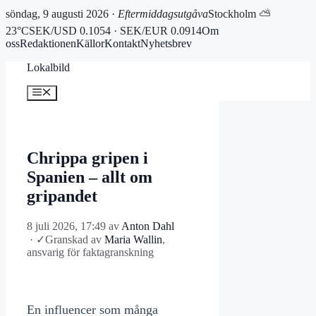
söndag, 9 augusti 2026 ·
Eftermiddagsutgåva
Stockholm ⛅
23°C
SEK/USD 0.1054 · SEK/EUR 0.0914
Om
oss
Redaktionen
Källor
Kontakt
Nyhetsbrev
Hoppa
Lokalbild
till
innehåll
Meny
Chrippa gripen i
Spanien – allt om
gripandet
8 juli 2026, 17:49
av
Anton Dahl
·
✓
Granskad av
Maria Wallin
,
ansvarig för faktagranskning
En influencer som många