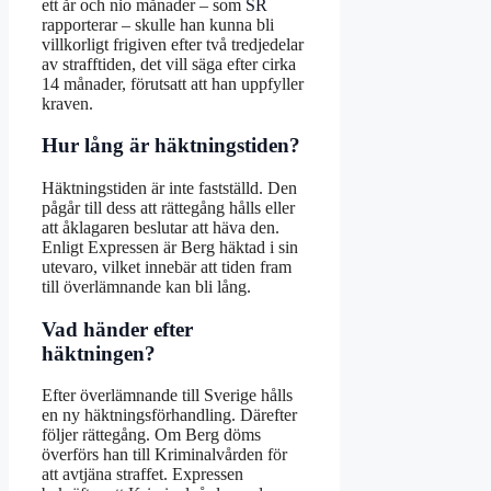
ett år och nio månader – som
SR
rapporterar – skulle han kunna bli
villkorligt frigiven efter två tredjedelar
av strafftiden, det vill säga efter cirka
14 månader, förutsatt att han uppfyller
kraven.
Hur lång är häktningstiden?
Häktningstiden är inte fastställd. Den
pågår till dess att rättegång hålls eller
att åklagaren beslutar att häva den.
Enligt Expressen är Berg häktad i sin
utevaro, vilket innebär att tiden fram
till överlämnande kan bli lång.
Vad händer efter
häktningen?
Efter överlämnande till Sverige hålls
en ny häktningsförhandling. Därefter
följer rättegång. Om Berg döms
överförs han till Kriminalvården för
att avtjäna straffet. Expressen