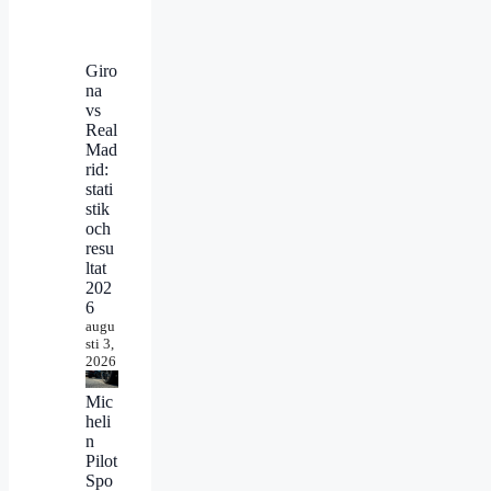
Giro
na
vs
Real
Mad
rid:
stati
stik
och
resu
ltat
202
6
augu
sti 3,
2026
Mic
heli
n
Pilot
Spo