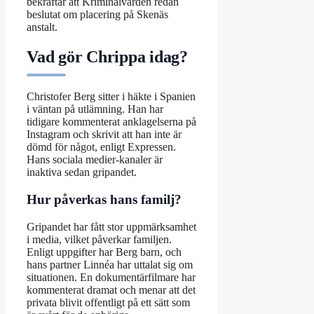
bekräftar att Kriminalvården redan
beslutat om placering på Skenäs
anstalt.
Vad gör Chrippa idag?
Christofer Berg sitter i häkte i Spanien
i väntan på utlämning. Han har
tidigare kommenterat anklagelserna på
Instagram och skrivit att han inte är
dömd för något, enligt Expressen.
Hans sociala medier-kanaler är
inaktiva sedan gripandet.
Hur påverkas hans familj?
Gripandet har fått stor uppmärksamhet
i media, vilket påverkar familjen.
Enligt uppgifter har Berg barn, och
hans partner Linnéa har uttalat sig om
situationen. En dokumentärfilmare har
kommenterat dramat och menar att det
privata blivit offentligt på ett sätt som