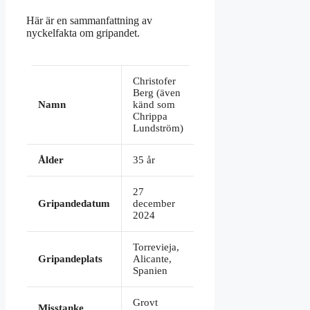
Här är en sammanfattning av
nyckelfakta om gripandet.
Nyckelfakta
Christofer
om
Berg (även
gripandet
Namn
känd som
Chrippa
Lundström)
Ålder
35 år
27
Gripandedatum
december
2024
Torrevieja,
Gripandeplats
Alicante,
Spanien
Grovt
Misstanke