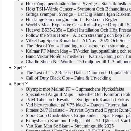
Hur många pensionärer finns i Sverige – Statistik Insikter
Högt TSH-Värde Cancer – Symptom Och Behandlingsg
Giftiga svampar i Sverige – Lär Dig Känna Igen Riskern
Hur länge kan man göra abort – Fakta och Regler
World’s Most Expensive Car – Rolls-Royce Droptail I Sä
Huawei B535-235a – Enkel Installation Och Hög Presta
Follow the Stars Home – Allt om streaming och köp i Sv
Vilket Lag Spelar Ronaldo I – Al-Nassr 2025 Och Senas
The Idea of You – Handling, recensioner och streaming
Kalmar FF Match Idag – TV-tider, laguppställning och re
Band Viktor Norén är medlem i – Karriär, Familj och Tu
Charlie Sheen Net Worth – 150 miljoner till 1–3 miljoner
Spel
The Last of Us 2 Release Date – Datum och Uppdaterin
Call of Duty Black Ops – Fakta & Utveckling
Sport
Olympic mot Malmö FF – Cupmatchens Nyckelfakta
Specialized Align II Mips – Säkerhet Och Komfort i Fok
JVM Tabell och Resultat – Sverige och Kanada i Fokus
Vad blev resultatet på V75 idag? – Dagens Travresultat
Fitness 24/7 Karlstad – Prisvärt Gym med Dygnet Runt-
Stora Coop Örnsköldsvik Erbjudanden – Spar Pengar på
Kungsbacka Kommun Lediga Jobb – 51 Tjänster i Vård 
Vart Kan Man Se Skam – Streamingguide 2025