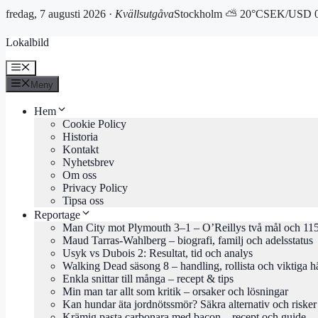
fredag, 7 augusti 2026 ·
Kvällsutgåva
Stockholm ⛅ 20°C
SEK/USD 0
Hoppa
Lokalbild
till
innehåll
Meny
Meny
Hem
Cookie Policy
Historia
Kontakt
Nyhetsbrev
Om oss
Privacy Policy
Tipsa oss
Reportage
Man City mot Plymouth 3–1 – O’Reillys två mål och 115
Maud Tarras-Wahlberg – biografi, familj och adelsstatus
Usyk vs Dubois 2: Resultat, tid och analys
Walking Dead säsong 8 – handling, rollista och viktiga h
Enkla snittar till många – recept & tips
Min man tar allt som kritik – orsaker och lösningar
Kan hundar äta jordnötssmör? Säkra alternativ och risker
Krämig pasta carbonara med bacon – recept och guide