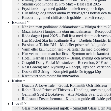
Skärmskydd iPhone 15 Pro Max – Bäst i test 2025
Fryst torsk i ugn med grädde – enkelt recept och tips
Hur många dog under andra världskriget? Dödstal och fa
Kassler i ugn med chilisås och grädde – enkelt recept
Ekonomi
När kan man godkänna deklarationen – Viktiga datum 2
Mazarinkaka i långpanna utan mandelmassa – Recept och
Röda dagar i juni 2025 – Full lista med datum och veck
Hur Mycket Ska En Kattunge Äta – Dagliga Mängder Ef
Passionata T-shirt BH – Modeller priser och köpguide
Varm eller kall hudton test – Så testar du med blodådror
Hur vet man om man har löss – Symtom och luskamtest
Hotell Kärnan i Helsingborg – Brand, rivning och nyby
Cetaphil Daily Facial Moisturizer – Recension, SPF och 
Nasi Goreng med Kyckling – Recept, Tips och Variation
Docka till 2-åring – Komplett guide för trygga köp
Kreativitet som motor för innovation
Kultur
Dracula A Love Tale – Gotisk Romantik Och Tidsresa
Robin Hood Prince of Thieves – Handling, streaming oc
Gammalt Spel 2 Bokstäver – Alla Möjliga Svar Och Förk
Rollistan i Ensam hemma – Komplett guide till skådespe
Livsstil
Glass med kondenserad mjölk – Smakfull Glass Utan M