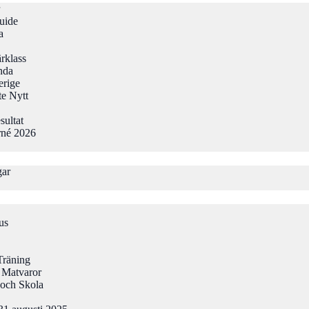
uide
a
rklass
nda
erige
te Nytt
sultat
rné 2026
gar
us
Träning
 Matvaror
och Skola