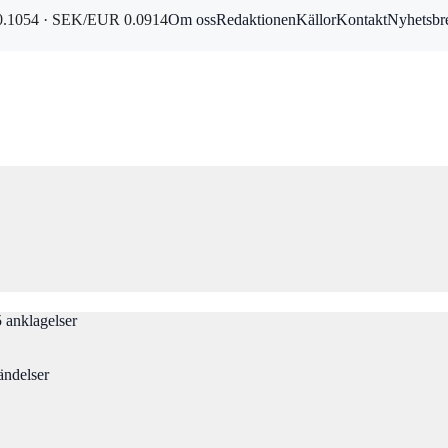
.1054 · SEK/EUR 0.0914
Om oss
Redaktionen
Källor
Kontakt
Nyhetsbr
 anklagelser
ändelser