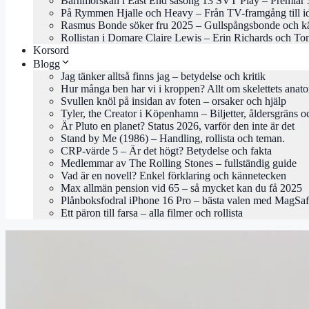
Barnmorskan i East End säsong 13 SVT Play – Premiär 
På Rymmen Hjalle och Heavy – Från TV-framgång till i
Rasmus Bonde söker fru 2025 – Gullspångsbonde och kä
Rollistan i Domare Claire Lewis – Erin Richards och To
Korsord
Blogg
Jag tänker alltså finns jag – betydelse och kritik
Hur många ben har vi i kroppen? Allt om skelettets anat
Svullen knöl på insidan av foten – orsaker och hjälp
Tyler, the Creator i Köpenhamn – Biljetter, åldersgräns o
Är Pluto en planet? Status 2026, varför den inte är det
Stand by Me (1986) – Handling, rollista och teman.
CRP-värde 5 – Är det högt? Betydelse och fakta
Medlemmar av The Rolling Stones – fullständig guide
Vad är en novell? Enkel förklaring och kännetecken
Max allmän pension vid 65 – så mycket kan du få 2025
Plånboksfodral iPhone 16 Pro – bästa valen med MagSa
Ett päron till farsa – alla filmer och rollista