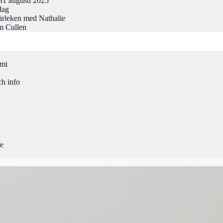
31 augusti 2025
dag
rleken med Nathalie
m Cullen
omi
ch info
fe