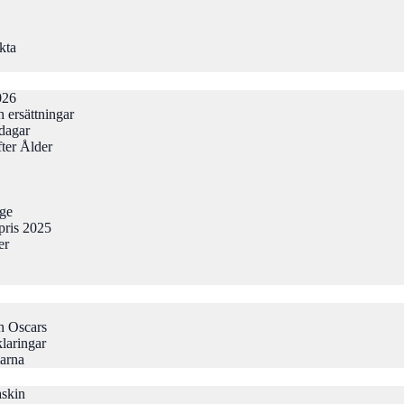
kta
026
 ersättningar
odagar
ter Ålder
gge
pris 2025
er
h Oscars
laringar
larna
askin