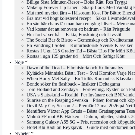
Billiga Sista Minuten-Resor – Boka Rätt, Res Tryggt
Makeup Forever Lip Liner – Skarp Look Med Varaktig 
Mat med mycket järn – Hälsosam Kost För Bättre Energi
Bra mat vid högt kolesterol recept – Säkra Livsmedelsval
En sån här chans får man bara en gång i livet – Memeana
Vad kostar det att renovera ett badrum – Rätt Prisguide
Hur fort växer hår – Fakta, Forskning och Livsstil
The Social Bar & Bistro – Gemenskap och Kvalitetsmat
En Vandring I Solen – Kulturhistorisk Svensk Klassiker
Rostas I Ugn 125 Grader Tid – Bästa Tips För Mört Kött
Rostas i ugn 125 grader tid – Mört Och Saftigt Kött
Nöje
Dawn of the Dead – Filmhistoria och Kulturanalys
Kyltäcke Människa Bäst i Test – Sval Komfort Varje Nat
When Harry Met Sally – En Tidlös Romantisk Klassiker
Bonde söker fru flashback – Insikter i Deltagarna
Tom Holland and Zendaya – Förlovning, Rykten och Fa
USA:s Statsskuld – Realtid, Per Invånare och BNP-ande
Sunrise on the Reaping Svenska – Priser, format och köp
Devil May Cry Season 2 – Premiär 12 maj 2026 på Netfl
Identifiera Växter App Gratis – Bästa Gratisapparna Tes
Malmö FF mot BK Häcken – Datum, biljetter, statistik 2
Samsung Galaxy A55 5G – Pris, recension och köpguid
Hotel Blu Radi on Reykjavik – Guide med omdömen och
Nyheter