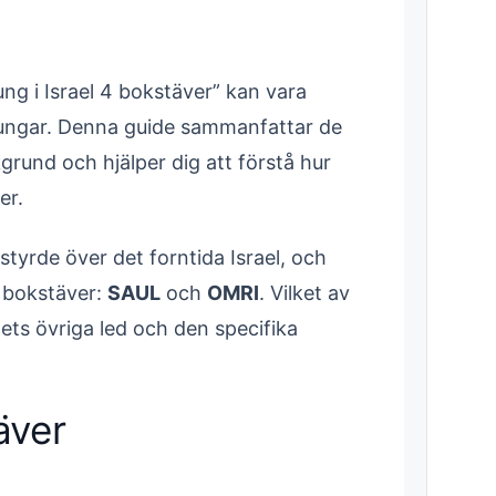
ung i Israel 4 bokstäver” kan vara
ungar. Denna guide sammanfattar de
kgrund och hjälper dig att förstå hur
er.
tyrde över det forntida Israel, och
 bokstäver:
SAUL
och
OMRI
. Vilket av
ets övriga led och den specifika
äver