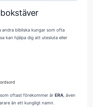
6 bokstäver
a andra bibliska kungar som ofta
a kan hjälpa dig att utesluta eller
sordsord
r som oftast förekommer är
ERA
, även
arare än ett kungligt namn.