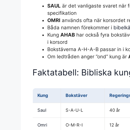
SAUL
är det vanligaste svaret när f
specifikation
OMRI
används ofta när korsordet ref
Båda namnen förekommer i
bibelkä
Kung
AHAB
har också fyra bokstäv
i korsord
Bokstäverna A-H-A-B passar in i k
Om ledtråden anger ”ond” kung är
Faktatabell: Bibliska ku
Kung
Bokstäver
Regering
Saul
S-A-U-L
40 år
Omri
O-M-R-I
12 år