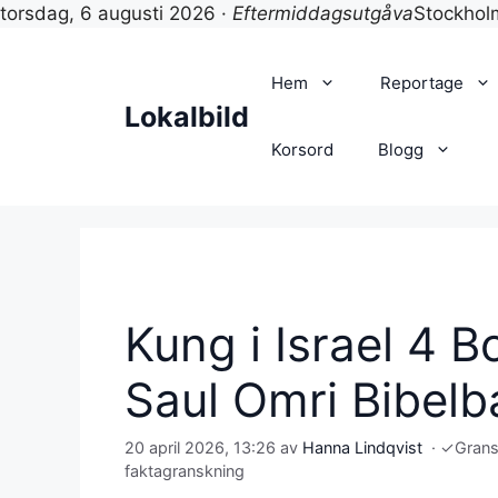
torsdag, 6 augusti 2026 ·
Eftermiddagsutgåva
Stockho
Hoppa
till
Hem
Reportage
innehåll
Lokalbild
Korsord
Blogg
Kung i Israel 4 B
Saul Omri Bibel
20 april 2026, 13:26
av
Hanna Lindqvist
·
✓
Gran
faktagranskning