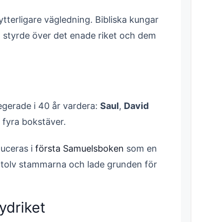
ytterligare vägledning. Bibliska kungar
m styrde över det enade riket och dem
egerade i 40 år vardera:
Saul
,
David
fyra bokstäver.
duceras i
första Samuelsboken
som en
 tolv stammarna och lade grunden för
ydriket