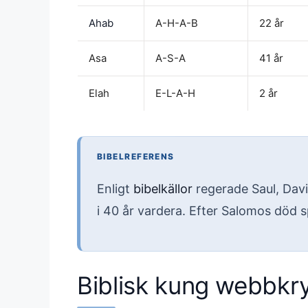
Ahab
A-H-A-B
22 år
Asa
A-S-A
41 år
Elah
E-L-A-H
2 år
BIBELREFERENS
Enligt
bibelkällor
regerade Saul, Davi
i 40 år vardera. Efter Salomos död sp
Biblisk kung webbkr