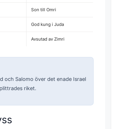
Son till Omri
God kung i Juda
Avsutad av Zimri
d och Salomo över det enade Israel
littrades riket.
yss