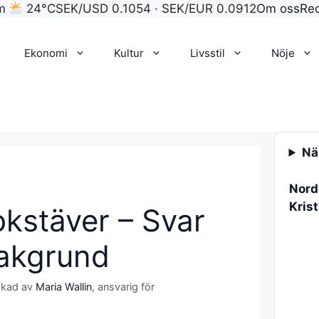
lm
24°C
SEK/USD 0.1054 · SEK/EUR 0.0912
Om oss
Re
Ekonomi
Kultur
Livsstil
Nöje
När
Nord
Krist
okstäver – Svar
bakgrund
skad av
Maria Wallin
, ansvarig för