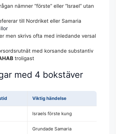
rågan nämner ”förste” eller ”Israel” utan
ererar till Nordriket eller Samaria
llor
er men skrivs ofta med inledande versal
orsordsrutnät med korsande substantiv
AHAB
troligast
ngar med 4 bokstäver
stid
Viktig händelse
Israels förste kung
Grundade Samaria