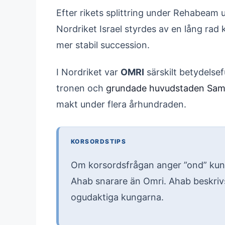
Efter rikets splittring under Rehabea
Nordriket Israel styrdes av en lång ra
mer stabil succession.
I Nordriket var
OMRI
särskilt betydelsef
tronen och
grundade huvudstaden Sam
makt under flera århundraden.
KORSORDSTIPS
Om korsordsfrågan anger ”ond” kung 
Ahab snarare än Omri. Ahab beskrivs
ogudaktiga kungarna.