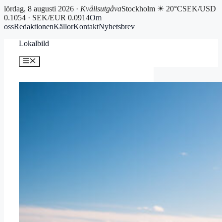
lördag, 8 augusti 2026 ·
Kvällsutgåva
Stockholm ☀ 20°C
SEK/USD
0.1054 · SEK/EUR 0.0914
Om
oss
Redaktionen
Källor
Kontakt
Nyhetsbrev
Hoppa
Lokalbild
till
innehåll
Meny