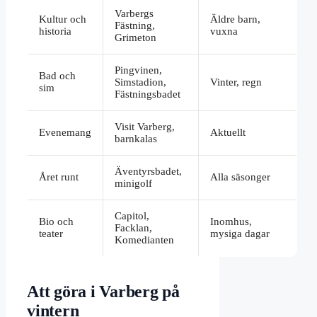
Varbergs
Kultur och
Äldre barn,
Fästning,
historia
vuxna
Grimeton
Pingvinen,
Bad och
Simstadion,
Vinter, regn
sim
Fästningsbadet
Visit Varberg,
Evenemang
Aktuellt
barnkalas
Äventyrsbadet,
Året runt
Alla säsonger
minigolf
Capitol,
Bio och
Inomhus,
Facklan,
teater
mysiga dagar
Komedianten
Att göra i Varberg på
vintern