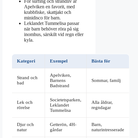
För surfing och strandliv är
Apelviken en favorit, med
krabbfiske, skattjakt och
minidisco för barn.
Leklandet Tummelisa passar
när barn behöver röra på sig
inomhus, särskilt vid regn eller
kyla.
Kategori
Exempel
Bästa för
Apelviken,
Strand och
Barnens
Sommar, familj
bad
Badstrand
Societetsparken,
Lek och
Alla åldrar,
Leklandet
rörelse
regndagar
Tummelisa
Djur och
Getterön, 4H-
Barn,
natur
gårdar
naturintresserade