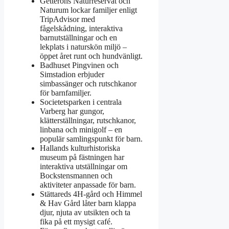
Getteröns Naturreservat och
Naturum lockar familjer enligt
TripAdvisor med
fågelskådning, interaktiva
barnutställningar och en
lekplats i naturskön miljö –
öppet året runt och hundvänligt.
Badhuset Pingvinen och
Simstadion erbjuder
simbassänger och rutschkanor
för barnfamiljer.
Societetsparken i centrala
Varberg har gungor,
klätterställningar, rutschkanor,
linbana och minigolf – en
populär samlingspunkt för barn.
Hallands kulturhistoriska
museum på fästningen har
interaktiva utställningar om
Bockstensmannen och
aktiviteter anpassade för barn.
Stättareds 4H-gård och Himmel
& Hav Gård låter barn klappa
djur, njuta av utsikten och ta
fika på ett mysigt café.