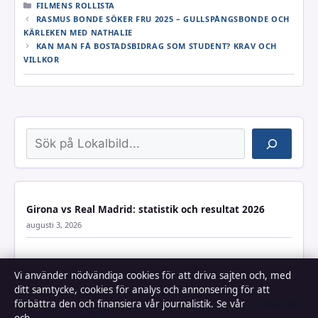
KATEGORIER
FILMENS ROLLISTA
RASMUS BONDE SÖKER FRU 2025 – GULLSPÅNGSBONDE OCH
KÄRLEKEN MED NATHALIE
KAN MAN FÅ BOSTADSBIDRAG SOM STUDENT? KRAV OCH
VILLKOR
Sök
Girona vs Real Madrid: statistik och resultat 2026
augusti 3, 2026
Vi använder nödvändiga cookies för att driva sajten och, med
Michelin Pilot Sport 4S recension – värt pengarna
ditt samtycke, cookies för analys och annonsering för att
augusti 2, 2026
förbättra den och finansiera vår journalistik. Se vår
Cookiepolicy