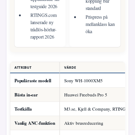
koppling blir
testguide 2026
standard
RTINGS.com
Prispress på
lanserade ny
mellanklass kan
trådlös-hörlur-
öka
rapport 2026
ATTRIBUT
VÄRDE
Populäraste modell
Sony WH-1000XM5
Bästa in-ear
Huawei Freebuds Pro 5
Testkälla
M3.se, Kjell & Company, RTINGS.c
Vanlig ANC-funktion
Aktiv brusreducering