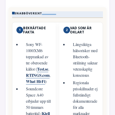
SNABBÖVERSIKT
BEKRÄFTADE
VAD SOM ÄR
1
2
FAKTA
OKLART
Sony WF-
Långsiktiga
1000XM6
hälsorisker med
topprankad av
Bluetooth-
tre oberoende
strålning saknar
Test.se
källor (
,
vetenskaplig
RTINGS.com
,
konsensus
What Hi-Fi
)
Regionala
Soundcore
prisskillnader ej
Space A40
fullständigt
erbjuder upp till
dokumenterade
50 timmars
för alla
Kjell
batteritid (
marknader