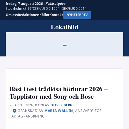
fredag, 7 augusti 2026 ·
Kvällsutgåva
Stockholm ⛅ 19°C
SEK/USD 0.1054 · SEK/EUR 0.0914
Om oss
Redaktionen
Källor
Kontakt
NYHETSBREV
Hoppa
Lokalbild
till
innehåll
MENY
Bäst i test trådlösa hörlurar 2026 –
Topplistor med Sony och Bose
28 APRIL 2026, 03:28
AV
OLIVER BERG
·
GRANSKAD AV
MARIA WALLIN
, ANSVARIG FÖR
✓
FAKTAGRANSKNING