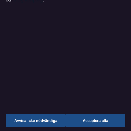
och
Integritetspolicy
.
Ett päron till farsa – alla filmer och rollista
augusti 2, 2026
Plånboksfodral iPhone 16 Pro – bästa valen med
MagSafe
augusti 2, 2026
Max allmän pension vid 65 – så mycket kan du få 2025
augusti 1, 2026
Vad är en novell? Enkel förklaring och kännetecken
augusti 1, 2026
↑
Avvisa icke-nödvändiga
Acceptera alla
Bakom kulisserna