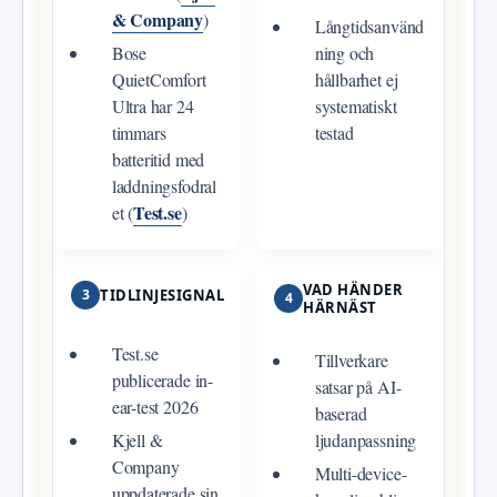
& Company
)
Långtidsanvänd
Bose
ning och
QuietComfort
hållbarhet ej
Ultra har 24
systematiskt
timmars
testad
batteritid med
laddningsfodral
Test.se
et (
)
VAD HÄNDER
3
TIDLINJESIGNAL
4
HÄRNÄST
Test.se
Tillverkare
publicerade in-
satsar på AI-
ear-test 2026
baserad
Kjell &
ljudanpassning
Company
Multi-device-
uppdaterade sin