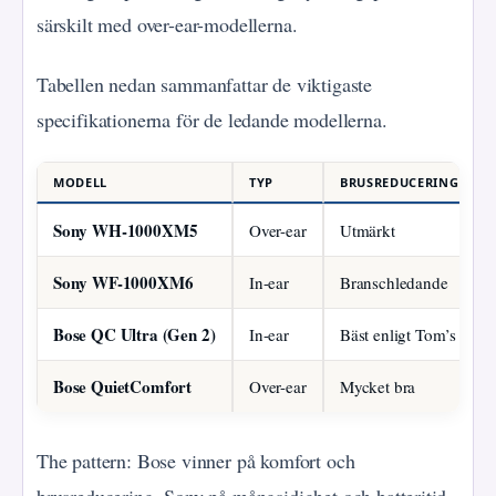
särskilt med over-ear-modellerna.
Tabellen nedan sammanfattar de viktigaste
specifikationerna för de ledande modellerna.
MODELL
TYP
BRUSREDUCERING
Sony WH-1000XM5
Over-ear
Utmärkt
Sony WF-1000XM6
In-ear
Branschledande
Bose QC Ultra (Gen 2)
In-ear
Bäst enligt Tom’s Guid
Bose QuietComfort
Over-ear
Mycket bra
The pattern: Bose vinner på komfort och