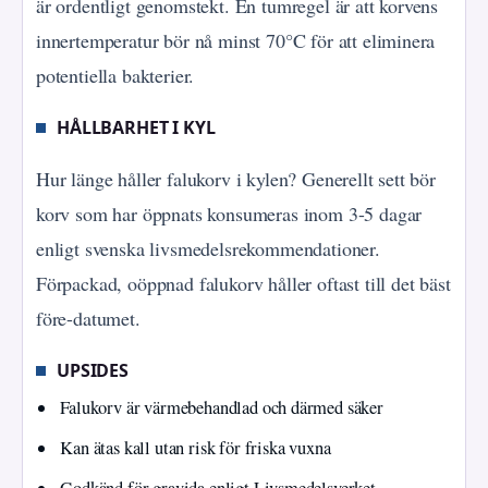
är ordentligt genomstekt. En tumregel är att korvens
innertemperatur bör nå minst 70°C för att eliminera
potentiella bakterier.
HÅLLBARHET I KYL
Hur länge håller falukorv i kylen? Generellt sett bör
korv som har öppnats konsumeras inom 3-5 dagar
enligt svenska livsmedelsrekommendationer.
Förpackad, oöppnad falukorv håller oftast till det bäst
före-datumet.
UPSIDES
Falukorv är värmebehandlad och därmed säker
Kan ätas kall utan risk för friska vuxna
Godkänd för gravida enligt Livsmedelsverket