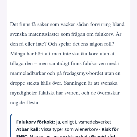
Det finns få saker som väcker sådan förvirring bland
svenska matentusiaster som frågan om falukorv. Är
den rå eller inte? Och spelar det ens någon roll?
Många har hört att man inte ska äta korv utan att
tillaga den – men samtidigt finns falukorven med i
marmeladburkar och på fredagsmys-bordet utan en
droppe stekta hälls över. Sanningen är att svenska
myndigheter faktiskt har svaren, och de överraskar
nog de flesta.
Falukorv förkokt:
Ja, enligt Livsmedelsverket ·
Ätbar kall:
Vissa typer som wienerkorv ·
Risk för
EHEC:
Nämns av Livsmedelsverket ·
Gravid råd: