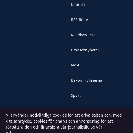
Kontakt
RSS-flöde
Kändisnyheter
Branschnyheter
Nöje
Bakom kulisserna
Sport
Vi använder nödvändiga cookies för att driva sajten och, med
FÖRTROENDE & STANDARDER
ditt samtycke, cookies för analys och annonsering för att
Källor & standarder
förbättra den och finansiera vår journalistik. Se vår
Cookiepolicy