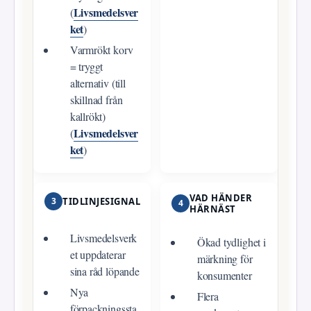
Livsmedelsver
(
ket
)
Varmrökt korv
= tryggt
alternativ (till
skillnad från
kallrökt)
Livsmedelsver
(
ket
)
VAD HÄNDER
3
TIDLINJESIGNAL
4
HÄRNÄST
Livsmedelsverk
Ökad tydlighet i
et uppdaterar
märkning för
sina råd löpande
konsumenter
Nya
Flera
förpackningssta