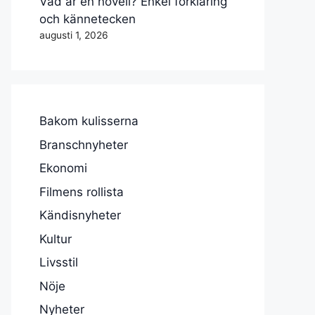
Vad är en novell? Enkel förklaring
och kännetecken
augusti 1, 2026
Bakom kulisserna
Branschnyheter
Ekonomi
Filmens rollista
Kändisnyheter
Kultur
Livsstil
Nöje
Nyheter