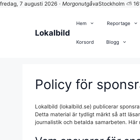
fredag, 7 augusti 2026 ·
Morgonutgåva
Stockholm ⛅ 16
Hoppa
till
Hem
Reportage
innehåll
Lokalbild
Korsord
Blogg
Policy för sponsr
Lokalbild (lokalbild.se) publicerar sponsr
Detta material är tydligt märkt så att läsa
journalistik och betalda samarbeten. Här r