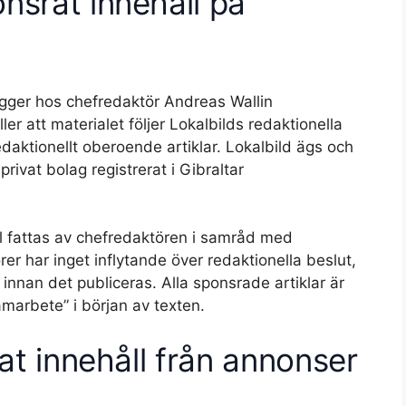
nsrat innehåll på
ligger hos chefredaktör Andreas Wallin
er att materialet följer Lokalbilds redaktionella
n redaktionellt oberoende artiklar. Lokalbild ägs och
rivat bolag registrerat i Gibraltar
ll fattas av chefredaktören i samråd med
r har inget inflytande över redaktionella beslut,
 innan det publiceras. Alla sponsrade artiklar är
marbete” i början av texten.
rat innehåll från annonser