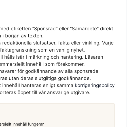
t med etiketten ”Sponsrad” eller ”Samarbete” direkt
ta i början av texten.
redaktionella slutsatser, fakta eller vinkling. Varje
aktagranskning som en vanlig nyhet.
ll hålls isär i märkning och hantering. Läsaren
kommersiellt innehåll som förekommer.
nsvarar för godkännande av alla sponsrade
ceras utan deras slutgiltiga godkännande.
at innehåll hanteras enligt samma
korrigeringspolicy
rteras öppet till vår ansvarige utgivare.
iellt innehåll fungerar