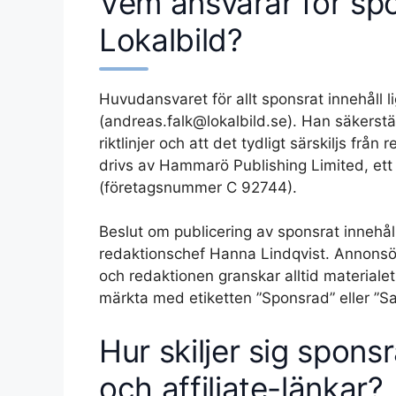
Vem ansvarar för spo
Lokalbild?
Huvudansvaret för allt sponsrat innehåll 
(andreas.falk@lokalbild.se). Han säkerställ
riktlinjer och att det tydligt särskiljs frå
drivs av Hammarö Publishing Limited, ett p
(företagsnummer C 92744).
Beslut om publicering av sponsrat innehå
redaktionschef Hanna Lindqvist. Annonsöre
och redaktionen granskar alltid materialet
märkta med etiketten ”Sponsrad” eller ”Sa
Hur skiljer sig spons
och affiliate-länkar?