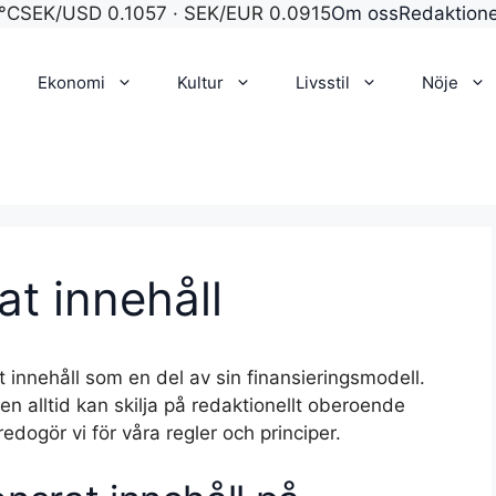
°C
SEK/USD 0.1057 · SEK/EUR 0.0915
Om oss
Redaktion
Ekonomi
Kultur
Livsstil
Nöje
at innehåll
at innehåll som en del av sin finansieringsmodell.
ren alltid kan skilja på redaktionellt oberoende
edogör vi för våra regler och principer.