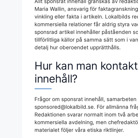
Allt sponsrat innehåll granskas av redak
Maria Wallin, ansvarig för faktagranskning
vinkling eller fakta i artikeln. Lokalbild
kommersiella relationer får aldrig styra 
sponsrad artikel innehåller påståenden so
tillförlitliga källor på samma sätt som i va
detalj hur oberoendet upprätthålls.
Hur kan man kontakt
innehåll?
Frågor om sponsrat innehåll, samarbeten e
sponsored@lokalbild.se. För allmänna fråg
Redaktionen svarar normalt inom två arb
kommersiella avdelning, men chefredaktören
materialet följer våra etiska riktlinjer.