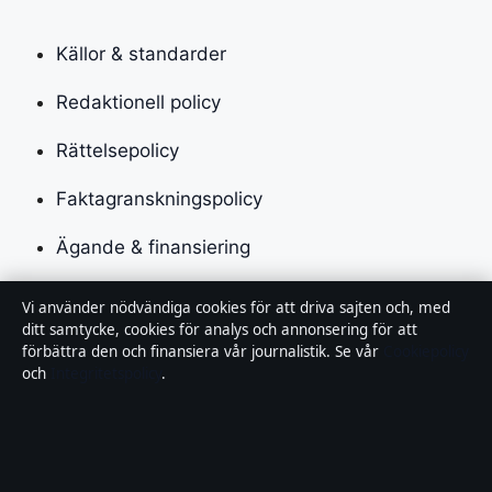
Källor & standarder
Redaktionell policy
Rättelsepolicy
Faktagranskningspolicy
Ägande & finansiering
Integritetspolicy
Vi använder nödvändiga cookies för att driva sajten och, med
ditt samtycke, cookies för analys och annonsering för att
Cookiepolicy
förbättra den och finansiera vår journalistik. Se vår
Cookiepolicy
och
Integritetspolicy
.
Kändisar & integritet
Innehållet är endast avsett för allmän information och
ska inte betraktas som medicinsk, finansiell eller