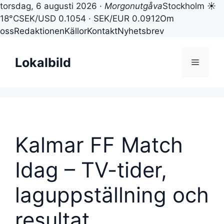
torsdag, 6 augusti 2026 ·
Morgonutgåva
Stockholm ☀
18°C
SEK/USD 0.1054 · SEK/EUR 0.0912
Om
oss
Redaktionen
Källor
Kontakt
Nyhetsbrev
Hoppa
till
Lokalbild
Meny
innehåll
Kalmar FF Match
Idag – TV-tider,
laguppställning och
resultat