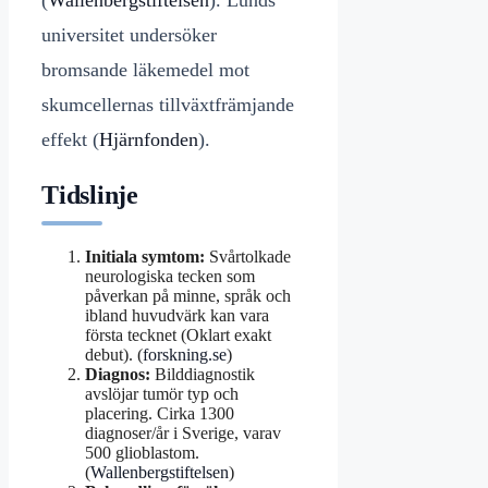
universitet undersöker
bromsande läkemedel mot
skumcellernas tillväxtfrämjande
effekt (
Hjärnfonden
).
Tidslinje
Initiala symtom:
Svårtolkade
neurologiska tecken som
påverkan på minne, språk och
ibland huvudvärk kan vara
första tecknet (Oklart exakt
debut). (
forskning.se
)
Diagnos:
Bilddiagnostik
avslöjar tumör typ och
placering. Cirka 1300
diagnoser/år i Sverige, varav
500 glioblastom.
(
Wallenbergstiftelsen
)