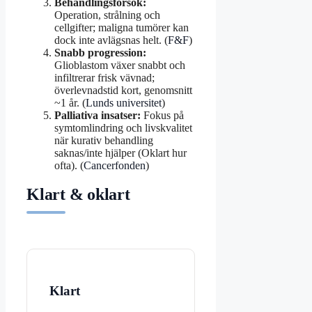
Behandlingsförsök:
Operation, strålning och
cellgifter; maligna tumörer kan
dock inte avlägsnas helt. (
F&F
)
Snabb progression:
Glioblastom växer snabbt och
infiltrerar frisk vävnad;
överlevnadstid kort, genomsnitt
~1 år. (
Lunds universitet
)
Palliativa insatser:
Fokus på
symtomlindring och livskvalitet
när kurativ behandling
saknas/inte hjälper (Oklart hur
ofta). (
Cancerfonden
)
Klart & oklart
Klart