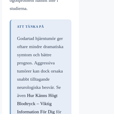
ögonproblem nämns inte i
studierna.
ATT TÄNKA PÅ
Godartad hjärntumör ger
oftare mindre dramatiska
symtom och bättre
prognos. Aggressiva
tumörer kan dock orsaka
snabbt tilltagande
neurologiska besvär. Se
även
Hur Känns Högt
Blodtryck – Viktig
Information För Dig
för