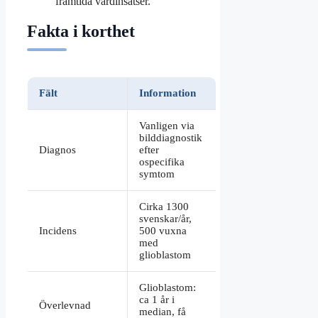
framtida vårdinsatser.
Fakta i korthet
Fält
Information
Vanligen via
bilddiagnostik
Diagnos
efter
ospecifika
symtom
Cirka 1300
svenskar/år,
Incidens
500 vuxna
med
glioblastom
Glioblastom:
ca 1 år i
Överlevnad
median, få