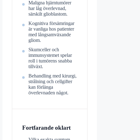
Maligna hjärntumörer
har låg överlevnad,
särskilt glioblastom.
Kognitiva försämringar
är vanliga hos patienter
med långsamväxande
gliom.
Skumceller och
immunsystemet spelar
roll i tumörens snabba
tillväxt.
Behandling med kirurgi,
strålning och cellgifter
kan förlänga
överlevnaden något.
Fortfarande oklart
Vilka exakta symtom