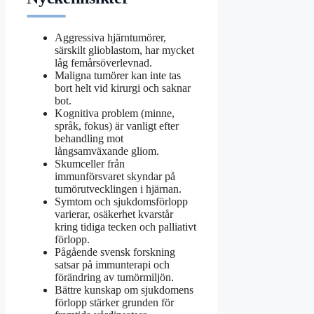
Aggressiva hjärntumörer,
särskilt glioblastom, har mycket
låg femårsöverlevnad.
Maligna tumörer kan inte tas
bort helt vid kirurgi och saknar
bot.
Kognitiva problem (minne,
språk, fokus) är vanligt efter
behandling mot
långsamväxande gliom.
Skumceller från
immunförsvaret skyndar på
tumörutvecklingen i hjärnan.
Symtom och sjukdomsförlopp
varierar, osäkerhet kvarstår
kring tidiga tecken och palliativt
förlopp.
Pågående svensk forskning
satsar på immunterapi och
förändring av tumörmiljön.
Bättre kunskap om sjukdomens
förlopp stärker grunden för