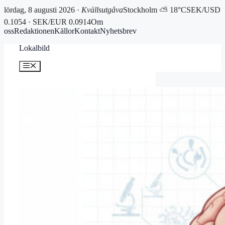
lördag, 8 augusti 2026 ·
Kvällsutgåva
Stockholm ⛅ 18°C
SEK/USD
0.1054 · SEK/EUR 0.0914
Om
oss
Redaktionen
Källor
Kontakt
Nyhetsbrev
Hoppa
Lokalbild
till
innehåll
Meny