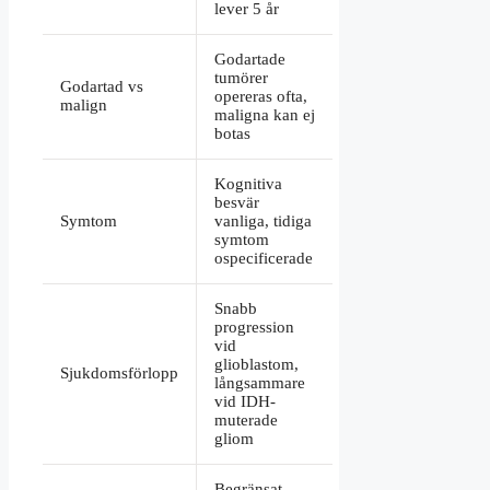
lever 5 år
Godartade
tumörer
Godartad vs
opereras ofta,
malign
maligna kan ej
botas
Kognitiva
besvär
Symtom
vanliga, tidiga
symtom
ospecificerade
Snabb
progression
vid
glioblastom,
Sjukdomsförlopp
långsammare
vid IDH-
muterade
gliom
Begränsat