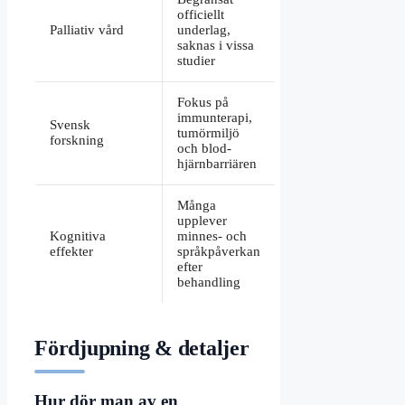
officiellt
Palliativ vård
underlag,
saknas i vissa
studier
Fokus på
immunterapi,
Svensk
tumörmiljö
forskning
och blod-
hjärnbarriären
Många
upplever
Kognitiva
minnes- och
effekter
språkpåverkan
efter
behandling
Fördjupning & detaljer
Hur dör man av en