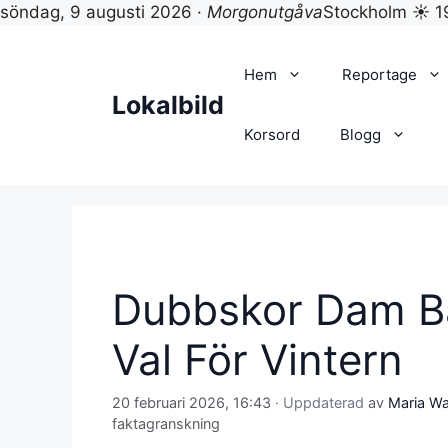
söndag, 9 augusti 2026 ·
Morgonutgåva
Stockholm ☀ 1
Hoppa
till
Hem
Reportage
innehåll
Lokalbild
Korsord
Blogg
Dubbskor Dam Bä
Val För Vintern
20 februari 2026, 16:43
· Uppdaterad
av
Maria Wal
faktagranskning