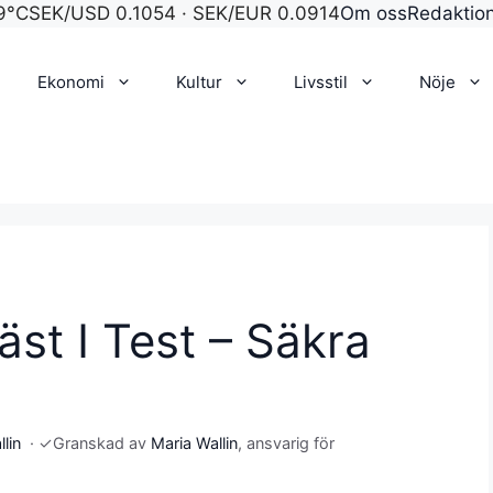
9°C
SEK/USD 0.1054 · SEK/EUR 0.0914
Om oss
Redaktio
Ekonomi
Kultur
Livsstil
Nöje
st I Test – Säkra
lin
·
✓
Granskad av
Maria Wallin
, ansvarig för