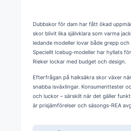
Dubbskor för dam har fått ökad uppmär
skor blivit lika självklara som varma j
ledande modeller lovar både grepp och k
Speciellt Icebug-modeller har hyllats 
Rieker lockar med budget och design.
Efterfrågan på halksäkra skor växer nä
snabba isväxlingar. Konsumenttester oc
och luckor – särskilt när det gäller funk
är prisjämförelser och säsongs-REA avg