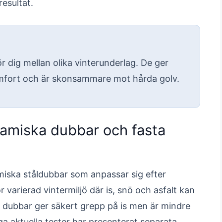
esultat.
 dig mellan olika vinterunderlag. De ger
omfort och är skonsammare mot hårda golv.
namiska dubbar och fasta
iska ståldubbar som anpassar sig efter
 varierad vintermiljö där is, snö och asfalt kan
 dubbar ger säkert grepp på is men är mindre
a aktuella tester har presenterat separata