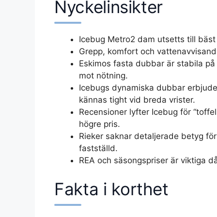
Nyckelinsikter
Icebug Metro2 dam utsetts till bäs
Grepp, komfort och vattenavvisande
Eskimos fasta dubbar är stabila på
mot nötning.
Icebugs dynamiska dubbar erbjuder
kännas tight vid breda vrister.
Recensioner lyfter Icebug för “tof
högre pris.
Rieker saknar detaljerade betyg fö
fastställd.
REA och säsongspriser är viktiga då
Fakta i korthet