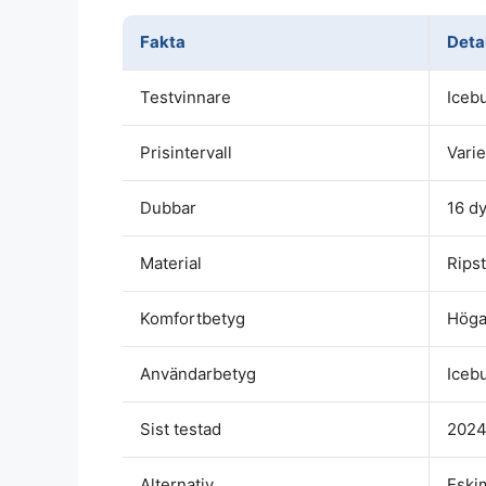
Fakta
Detal
Testvinnare
Iceb
Prisintervall
Vari
Dubbar
16 dy
Material
Rips
Komfortbetyg
Höga
Användarbetyg
Iceb
Sist testad
2024-
Alternativ
Eskim