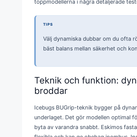
toppmodellerna i några detaljerade testr
TIPS
Välj dynamiska dubbar om du ofta rör
bäst balans mellan säkerhet och k
Teknik och funktion: dy
broddar
Icebugs BUGrip-teknik bygger på dynam
underlaget. Det gör modellen optimal för
byta av varandra snabbt. Eskimos fasta
flexibla och kan ge obehag inomhus. Ing