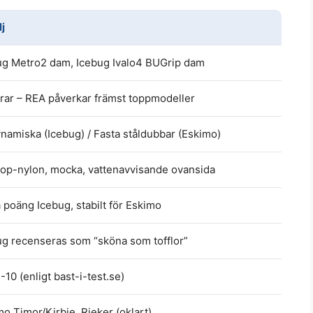
j
ug Metro2 dam, Icebug Ivalo4 BUGrip dam
erar – REA påverkar främst toppmodeller
namiska (Icebug) / Fasta ståldubbar (Eskimo)
top-nylon, mocka, vattenavvisande ovansida
 poäng Icebug, stabilt för Eskimo
ug recenseras som “sköna som tofflor”
10 (enligt bast-i-test.se)
o Timor/Kirbie, Rieker (oklart)