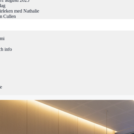
31 augusti 2025
dag
rleken med Nathalie
m Cullen
omi
ch info
fe