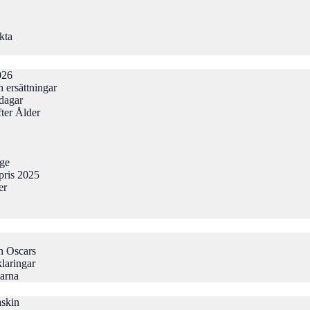
kta
026
 ersättningar
odagar
ter Ålder
gge
pris 2025
er
h Oscars
laringar
larna
askin