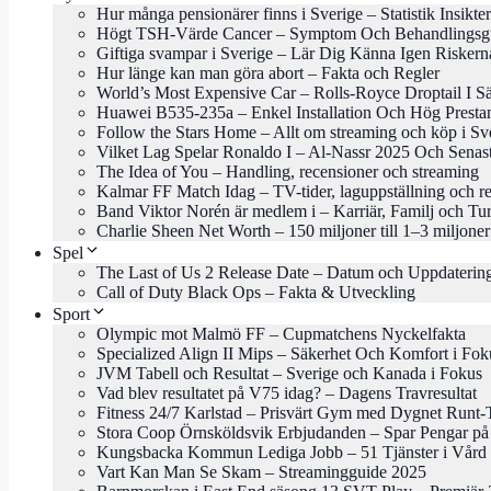
Hur många pensionärer finns i Sverige – Statistik Insikter
Högt TSH-Värde Cancer – Symptom Och Behandlingsg
Giftiga svampar i Sverige – Lär Dig Känna Igen Riskern
Hur länge kan man göra abort – Fakta och Regler
World’s Most Expensive Car – Rolls-Royce Droptail I Sä
Huawei B535-235a – Enkel Installation Och Hög Presta
Follow the Stars Home – Allt om streaming och köp i Sv
Vilket Lag Spelar Ronaldo I – Al-Nassr 2025 Och Senas
The Idea of You – Handling, recensioner och streaming
Kalmar FF Match Idag – TV-tider, laguppställning och re
Band Viktor Norén är medlem i – Karriär, Familj och Tu
Charlie Sheen Net Worth – 150 miljoner till 1–3 miljoner
Spel
The Last of Us 2 Release Date – Datum och Uppdaterin
Call of Duty Black Ops – Fakta & Utveckling
Sport
Olympic mot Malmö FF – Cupmatchens Nyckelfakta
Specialized Align II Mips – Säkerhet Och Komfort i Fok
JVM Tabell och Resultat – Sverige och Kanada i Fokus
Vad blev resultatet på V75 idag? – Dagens Travresultat
Fitness 24/7 Karlstad – Prisvärt Gym med Dygnet Runt-
Stora Coop Örnsköldsvik Erbjudanden – Spar Pengar på
Kungsbacka Kommun Lediga Jobb – 51 Tjänster i Vård 
Vart Kan Man Se Skam – Streamingguide 2025