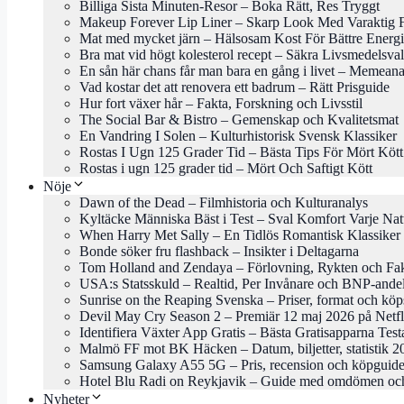
Billiga Sista Minuten-Resor – Boka Rätt, Res Tryggt
Makeup Forever Lip Liner – Skarp Look Med Varaktig 
Mat med mycket järn – Hälsosam Kost För Bättre Energi
Bra mat vid högt kolesterol recept – Säkra Livsmedelsval
En sån här chans får man bara en gång i livet – Memeana
Vad kostar det att renovera ett badrum – Rätt Prisguide
Hur fort växer hår – Fakta, Forskning och Livsstil
The Social Bar & Bistro – Gemenskap och Kvalitetsmat
En Vandring I Solen – Kulturhistorisk Svensk Klassiker
Rostas I Ugn 125 Grader Tid – Bästa Tips För Mört Kött
Rostas i ugn 125 grader tid – Mört Och Saftigt Kött
Nöje
Dawn of the Dead – Filmhistoria och Kulturanalys
Kyltäcke Människa Bäst i Test – Sval Komfort Varje Nat
When Harry Met Sally – En Tidlös Romantisk Klassiker
Bonde söker fru flashback – Insikter i Deltagarna
Tom Holland and Zendaya – Förlovning, Rykten och Fa
USA:s Statsskuld – Realtid, Per Invånare och BNP-ande
Sunrise on the Reaping Svenska – Priser, format och köp
Devil May Cry Season 2 – Premiär 12 maj 2026 på Netfl
Identifiera Växter App Gratis – Bästa Gratisapparna Tes
Malmö FF mot BK Häcken – Datum, biljetter, statistik 2
Samsung Galaxy A55 5G – Pris, recension och köpguid
Hotel Blu Radi on Reykjavik – Guide med omdömen och
Nyheter