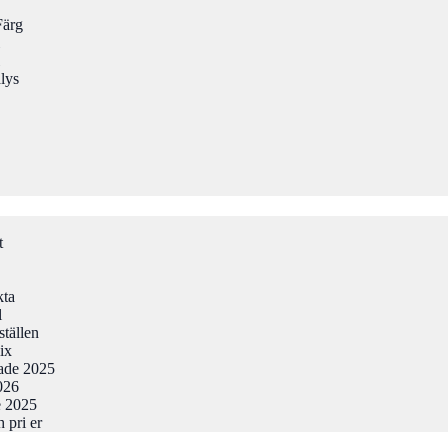
Färg
lys
t
kta
l
ställen
ix
tade 2025
026
e 2025
 pri er