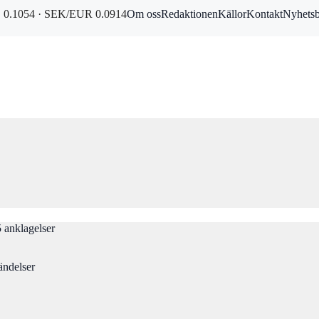
0.1054 · SEK/EUR 0.0914
Om oss
Redaktionen
Källor
Kontakt
Nyhets
 anklagelser
ändelser