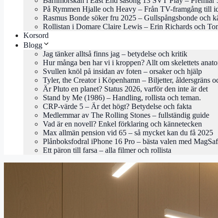
Barnmorskan i East End säsong 13 SVT Play – Premiär 
På Rymmen Hjalle och Heavy – Från TV-framgång till i
Rasmus Bonde söker fru 2025 – Gullspångsbonde och kä
Rollistan i Domare Claire Lewis – Erin Richards och To
Korsord
Blogg
Jag tänker alltså finns jag – betydelse och kritik
Hur många ben har vi i kroppen? Allt om skelettets anat
Svullen knöl på insidan av foten – orsaker och hjälp
Tyler, the Creator i Köpenhamn – Biljetter, åldersgräns o
Är Pluto en planet? Status 2026, varför den inte är det
Stand by Me (1986) – Handling, rollista och teman.
CRP-värde 5 – Är det högt? Betydelse och fakta
Medlemmar av The Rolling Stones – fullständig guide
Vad är en novell? Enkel förklaring och kännetecken
Max allmän pension vid 65 – så mycket kan du få 2025
Plånboksfodral iPhone 16 Pro – bästa valen med MagSa
Ett päron till farsa – alla filmer och rollista