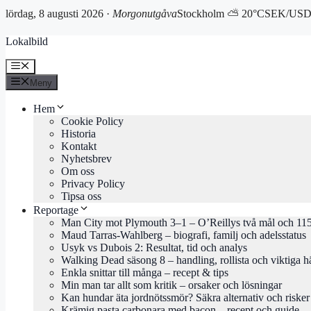
lördag, 8 augusti 2026 ·
Morgonutgåva
Stockholm ⛅ 20°C
SEK/USD 
Hoppa
Lokalbild
till
innehåll
Meny
Meny
Hem
Cookie Policy
Historia
Kontakt
Nyhetsbrev
Om oss
Privacy Policy
Tipsa oss
Reportage
Man City mot Plymouth 3–1 – O’Reillys två mål och 115
Maud Tarras-Wahlberg – biografi, familj och adelsstatus
Usyk vs Dubois 2: Resultat, tid och analys
Walking Dead säsong 8 – handling, rollista och viktiga h
Enkla snittar till många – recept & tips
Min man tar allt som kritik – orsaker och lösningar
Kan hundar äta jordnötssmör? Säkra alternativ och risker
Krämig pasta carbonara med bacon – recept och guide