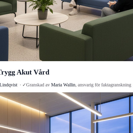
 Trygg Akut Vård
Lindqvist
·
✓
Granskad av
Maria Wallin
, ansvarig för faktagranskning