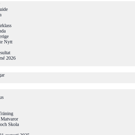
uide
a
rklass
nda
erige
te Nytt
sultat
rné 2026
gar
us
Träning
 Matvaror
och Skola