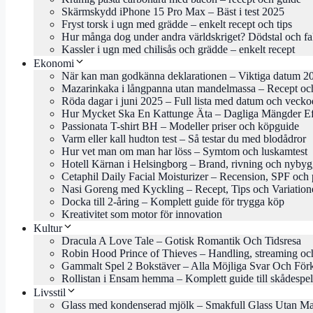
Skärmskydd iPhone 15 Pro Max – Bäst i test 2025
Fryst torsk i ugn med grädde – enkelt recept och tips
Hur många dog under andra världskriget? Dödstal och fa
Kassler i ugn med chilisås och grädde – enkelt recept
Ekonomi
När kan man godkänna deklarationen – Viktiga datum 2
Mazarinkaka i långpanna utan mandelmassa – Recept och
Röda dagar i juni 2025 – Full lista med datum och veck
Hur Mycket Ska En Kattunge Äta – Dagliga Mängder Ef
Passionata T-shirt BH – Modeller priser och köpguide
Varm eller kall hudton test – Så testar du med blodådror
Hur vet man om man har löss – Symtom och luskamtest
Hotell Kärnan i Helsingborg – Brand, rivning och nyby
Cetaphil Daily Facial Moisturizer – Recension, SPF och 
Nasi Goreng med Kyckling – Recept, Tips och Variation
Docka till 2-åring – Komplett guide för trygga köp
Kreativitet som motor för innovation
Kultur
Dracula A Love Tale – Gotisk Romantik Och Tidsresa
Robin Hood Prince of Thieves – Handling, streaming oc
Gammalt Spel 2 Bokstäver – Alla Möjliga Svar Och Förk
Rollistan i Ensam hemma – Komplett guide till skådespe
Livsstil
Glass med kondenserad mjölk – Smakfull Glass Utan M