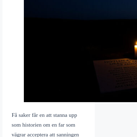
Få saker får en att stanna upp
som historien om en far som
vägrar acceptera att sanningen