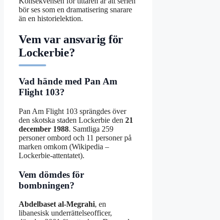
Konsekvensen för tittaren är att serien
bör ses som en dramatisering snarare
än en historielektion.
Vem var ansvarig för
Lockerbie?
Vad hände med Pan Am
Flight 103?
Pan Am Flight 103 sprängdes över
den skotska staden Lockerbie den
21
december 1988
. Samtliga 259
personer ombord och 11 personer på
marken omkom (Wikipedia –
Lockerbie-attentatet).
Vem dömdes för
bombningen?
Abdelbaset al-Megrahi
, en
libanesisk underrättelseofficer,