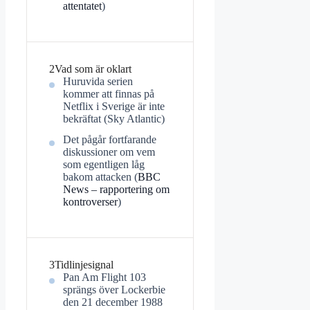
attentatet
)
2
Vad som är oklart
Huruvida serien
kommer att finnas på
Netflix i Sverige är inte
bekräftat (Sky Atlantic)
Det pågår fortfarande
diskussioner om vem
som egentligen låg
bakom attacken (
BBC
News – rapportering om
kontroverser
)
3
Tidlinjesignal
Pan Am Flight 103
sprängs över Lockerbie
den 21 december 1988