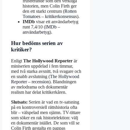
frustrerande som den verkliga
historien, men Colin Firth ger
den ett starkt centrum (
Rotten
Tomatoes – kritikerkonsensus
).
IMDb
visar ett användarbetyg
runt 7,4/10 (
IMDb –
användarbetyg
).
Hur bedöms serien av
kritiker?
Enligt
The Hollywood Reporter
är
miniserien uppdelad i fem timmar,
med två starka avsnitt, två svagare och
en snabb avslutning (
The Hollywood
Reporter – recension
). Blandningen
av melodrama och dokumentär
realism har delat kritikerkåren.
Slutsats:
Serien är vad en tv-satsning
på en kontroversiell rättshistoria ofta
blir – välspelad men ojämn. TV-tittare
som söker en rak historielektion: välj
en dokumentär istället. De som vill se
Colin Firth gestalta en pappas