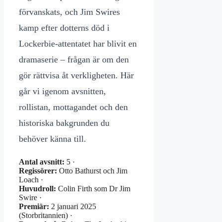
förvanskats, och Jim Swires
kamp efter dotterns död i
Lockerbie-attentatet har blivit en
dramaserie – frågan är om den
gör rättvisa åt verkligheten. Här
går vi igenom avsnitten,
rollistan, mottagandet och den
historiska bakgrunden du
behöver känna till.
Antal avsnitt:
5 ·
Regissörer:
Otto Bathurst och Jim
Loach ·
Huvudroll:
Colin Firth som Dr Jim
Swire ·
Premiär:
2 januari 2025
(Storbritannien) ·