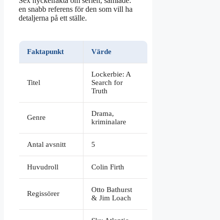
Sex nyckelfakta om serien, samlade:
en snabb referens för den som vill ha
detaljerna på ett ställe.
Faktapunkt
Värde
Lockerbie: A
Titel
Search for
Truth
Drama,
Genre
kriminalare
Antal avsnitt
5
Huvudroll
Colin Firth
Otto Bathurst
Regissörer
& Jim Loach