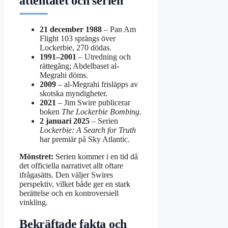
attentatet och serien
21 december 1988
– Pan Am
Flight 103 sprängs över
Lockerbie, 270 dödas.
1991–2001
– Utredning och
rättegång; Abdelbaset al-
Megrahi döms.
2009
– al-Megrahi frisläpps av
skotska myndigheter.
2021
– Jim Swire publicerar
boken
The Lockerbie Bombing
.
2 januari 2025
– Serien
Lockerbie: A Search for Truth
har premiär på Sky Atlantic.
Mönstret:
Serien kommer i en tid då
det officiella narrativet allt oftare
ifrågasätts. Den väljer Swires
perspektiv, vilket både ger en stark
berättelse och en kontroversiell
vinkling.
Bekräftade fakta och