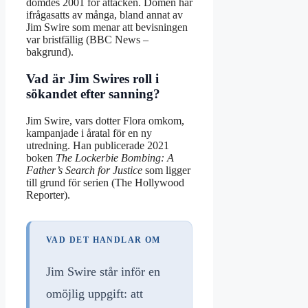
dömdes 2001 för attacken. Domen har
ifrågasatts av många, bland annat av
Jim Swire som menar att bevisningen
var bristfällig (BBC News –
bakgrund).
Vad är Jim Swires roll i
sökandet efter sanning?
Jim Swire, vars dotter Flora omkom,
kampanjade i åratal för en ny
utredning. Han publicerade 2021
boken
The Lockerbie Bombing: A
Father’s Search for Justice
som ligger
till grund för serien (The Hollywood
Reporter).
VAD DET HANDLAR OM
Jim Swire står inför en
omöjlig uppgift: att