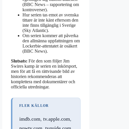
(BBC News – rapportering om
kontroverser).
Hur serien tas emot av svenska
tittare är inte känt eftersom den
inte finns tillgänglig i Sverige
(Sky Atlantic).
Om serien kommer att påverka
den allmänna uppfattningen om
Lockerbie-attentatet är osäkert
(BBC News).
Slutsats:
För den som följer Jim
Swires kamp är serien en inkörsport,
men för att få en rättvisande bild av
historien rekommenderas att
komplettera med dokumentärer och
officiella utredningar.
FLER KÄLLOR
imdb.com
,
tv.apple.com
,
nowtv.com
,
tvguide.com