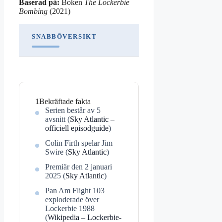
Baserad på:
Boken
The Lockerbie
Bombing
(2021)
SNABBÖVERSIKT
1
Bekräftade fakta
Serien består av 5
avsnitt (
Sky Atlantic –
officiell episodguide
)
Colin Firth spelar Jim
Swire (
Sky Atlantic
)
Premiär den 2 januari
2025 (
Sky Atlantic
)
Pan Am Flight 103
exploderade över
Lockerbie 1988
(
Wikipedia – Lockerbie-