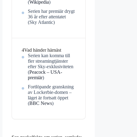
(
Wikipedia
)
Serien har premiär drygt
36 år efter attentatet
(Sky Atlantic)
4
Vad händer härnäst
Serien kan komma till
fler streamingtjänster
efter Sky-exklusiviteten
(
Peacock – USA-
premiär
)
Fortlöpande granskning
av Lockerbie-domen –
läget är fortsatt öppet
(
BBC News
)